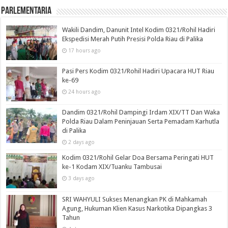
Parlementaria
Wakili Dandim, Danunit Intel Kodim 0321/Rohil Hadiri
Ekspedisi Merah Putih Presisi Polda Riau di Palika
17 hours ago
Pasi Pers Kodim 0321/Rohil Hadiri Upacara HUT Riau
ke-69
24 hours ago
Dandim 0321/Rohil Dampingi Irdam XIX/TT Dan Waka
Polda Riau Dalam Peninjauan Serta Pemadam Karhutla
di Palika
2 days ago
Kodim 0321/Rohil Gelar Doa Bersama Peringati HUT
ke-1 Kodam XIX/Tuanku Tambusai
3 days ago
SRI WAHYULI Sukses Menangkan PK di Mahkamah
Agung, Hukuman Klien Kasus Narkotika Dipangkas 3
Tahun