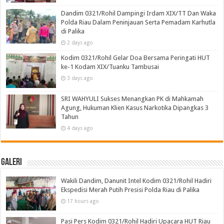
Dandim 0321/Rohil Dampingi Irdam XIX/TT Dan Waka
Polda Riau Dalam Peninjauan Serta Pemadam Karhutla
di Palika
2 days ago
Kodim 0321/Rohil Gelar Doa Bersama Peringati HUT
ke-1 Kodam XIX/Tuanku Tambusai
3 days ago
SRI WAHYULI Sukses Menangkan PK di Mahkamah
Agung, Hukuman Klien Kasus Narkotika Dipangkas 3
Tahun
4 days ago
Galeri
Wakili Dandim, Danunit Intel Kodim 0321/Rohil Hadiri
Ekspedisi Merah Putih Presisi Polda Riau di Palika
17 hours ago
Pasi Pers Kodim 0321/Rohil Hadiri Upacara HUT Riau