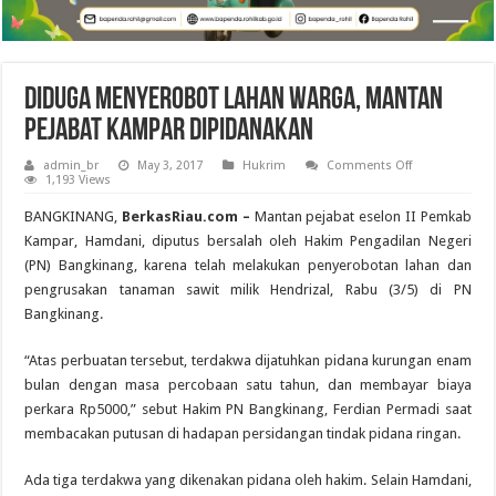
Diduga Menyerobot Lahan Warga, Mantan
Pejabat Kampar Dipidanakan
on
admin_br
May 3, 2017
Hukrim
Comments Off
Diduga
1,193 Views
Menyerobot
Lahan
BANGKINANG,
BerkasRiau.com –
Mantan pejabat eselon II Pemkab
Warga,
Mantan
Kampar, Hamdani, diputus bersalah oleh Hakim Pengadilan Negeri
Pejabat
(PN) Bangkinang, karena telah melakukan penyerobotan lahan dan
Kampar
Dipidanakan
pengrusakan tanaman sawit milik Hendrizal, Rabu (3/5) di PN
Bangkinang.
“Atas perbuatan tersebut, terdakwa dijatuhkan pidana kurungan enam
bulan dengan masa percobaan satu tahun, dan membayar biaya
perkara Rp5000,” sebut Hakim PN Bangkinang, Ferdian Permadi saat
membacakan putusan di hadapan persidangan tindak pidana ringan.
Ada tiga terdakwa yang dikenakan pidana oleh hakim. Selain Hamdani,