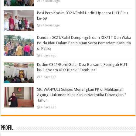
17 hours ago
Pasi Pers Kodim 0321/Rohil Hadiri Upacara HUT Riau
ke-69
24 hours ago
Dandim 0321/Rohil Dampingi Irdam XIX/TT Dan Waka
Polda Riau Dalam Peninjauan Serta Pemadam Karhutla
di Palika
2 days ago
Kodim 0321/Rohil Gelar Doa Bersama Peringati HUT
ke-1 Kodam XIX/Tuanku Tambusai
3 days ago
SRI WAHYULI Sukses Menangkan PK di Mahkamah
Agung, Hukuman Klien Kasus Narkotika Dipangkas 3
Tahun
4 days ago
Profil