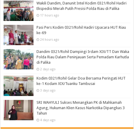
Wakili Dandim, Danunit Intel Kodim 0321/Rohil Hadiri
Ekspedisi Merah Putih Presisi Polda Riau di Palika
17 hours ago
Pasi Pers Kodim 0321/Rohil Hadiri Upacara HUT Riau
ke-69
24 hours ago
Dandim 0321/Rohil Dampingi Irdam XIX/TT Dan Waka
Polda Riau Dalam Peninjauan Serta Pemadam Karhutla
di Palika
2 days ago
Kodim 0321/Rohil Gelar Doa Bersama Peringati HUT
ke-1 Kodam XIX/Tuanku Tambusai
3 days ago
SRI WAHYULI Sukses Menangkan PK di Mahkamah
Agung, Hukuman Klien Kasus Narkotika Dipangkas 3
Tahun
4 days ago