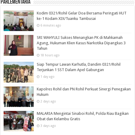
Parlementaria
Kodim 0321/Rohil Gelar Doa Bersama Peringati HUT
ke-1 Kodam XIX/Tuanku Tambusai
6 minutes ago
SRI WAHYULI Sukses Menangkan PK di Mahkamah
Agung, Hukuman Klien Kasus Narkotika Dipangkas 3
Tahun
18 hours ago
Siap Tempur Lawan Karhutla, Dandim 0321/Rohil
Terjunkan 1 SST Dalam Apel Gabungan
1 day ago
Kapolres Rohil dan PN Rohil Perkuat Sinergi Penegakan
Hukum
2 days ago
MALARIA Mengintai Sinaboi Rohil, Polda Riau Bagikan
Obat dan Kelambu Gratis
3 days ago