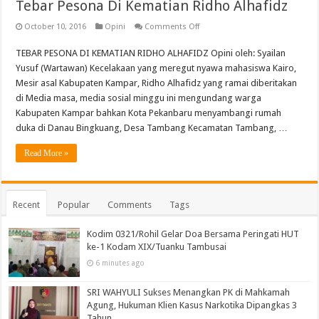
Tebar Pesona Di Kematian Ridho Alhafidz
on
October 10, 2016
Opini
Comments Off
Tebar
Pesona
TEBAR PESONA DI KEMATIAN RIDHO ALHAFIDZ Opini oleh: Syailan
Di
Kematian
Yusuf (Wartawan) Kecelakaan yang meregut nyawa mahasiswa Kairo,
Ridho
Alhafidz
Mesir asal Kabupaten Kampar, Ridho Alhafidz yang ramai diberitakan
di Media masa, media sosial minggu ini mengundang warga
Kabupaten Kampar bahkan Kota Pekanbaru menyambangi rumah
duka di Danau Bingkuang, Desa Tambang Kecamatan Tambang, …
Read More »
Recent
Popular
Comments
Tags
Kodim 0321/Rohil Gelar Doa Bersama Peringati HUT
ke-1 Kodam XIX/Tuanku Tambusai
6 minutes ago
SRI WAHYULI Sukses Menangkan PK di Mahkamah
Agung, Hukuman Klien Kasus Narkotika Dipangkas 3
Tahun