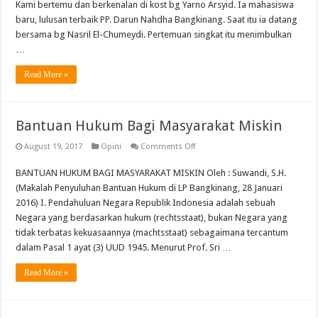
Mencintainya;
Kami bertemu dan berkenalan di kost bg Yarno Arsyid. Ia mahasiswa
In
baru, lulusan terbaik PP. Darun Nahdha Bangkinang. Saat itu ia datang
Memorian
Masnur
bersama bg Nasril El-Chumeydi. Pertemuan singkat itu menimbulkan
Marzuki
…
Read More »
Bantuan Hukum Bagi Masyarakat Miskin
on
August 19, 2017
Opini
Comments Off
Bantuan
Hukum
BANTUAN HUKUM BAGI MASYARAKAT MISKIN Oleh : Suwandi, S.H.
Bagi
Masyarakat
(Makalah Penyuluhan Bantuan Hukum di LP Bangkinang, 28 Januari
Miskin
2016) I. Pendahuluan Negara Republik Indonesia adalah sebuah
Negara yang berdasarkan hukum (rechtsstaat), bukan Negara yang
tidak terbatas kekuasaannya (machtsstaat) sebagaimana tercantum
dalam Pasal 1 ayat (3) UUD 1945. Menurut Prof. Sri …
Read More »