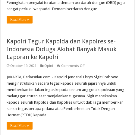
Peningkatan penyakit terutama demam berdarah dengue (DBD) juga
sangat perlu di waspadai. Demam berdarah dengue …
Read More »
Kapolri Tegur Kapolda dan Kapolres se-
Indonesia Diduga Akibat Banyak Masuk
Laporan ke Kapolri
on
October 19, 2021
Opini
Comments Off
Kapolri
Tegur
JAKARTA, BerkasRiau.com – Kapolri Jenderal Listyo Sigit Prabowo
Kapolda
dan
menginstruksikan secara tegas kepada seluruh jajarannya untuk
Kapolres
se-
memberikan tindakan tegas kepada oknum anggota kepolisian yang
Indonesia
melanggar aturan saat menjalankan tugasnya. Sigit menekankan
Diduga
Akibat
kepada seluruh Kapolda dan Kapolres untuk tidak ragu memberikan
Banyak
sanksi tegas berupa pidana atau Pemberhentian Tidak Dengan
Masuk
Laporan
Hormat (PTDH) kepada …
ke
Kapolri
Read More »