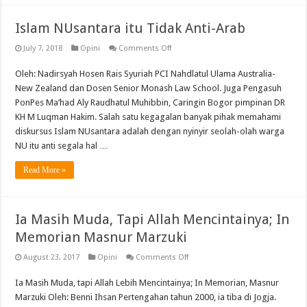
Islam NUsantara itu Tidak Anti-Arab
on
July 7, 2018
Opini
Comments Off
Islam
NUsantara
Oleh: Nadirsyah Hosen Rais Syuriah PCI Nahdlatul Ulama Australia-
itu
Tidak
New Zealand dan Dosen Senior Monash Law School. Juga Pengasuh
Anti-
Arab
PonPes Ma’had Aly Raudhatul Muhibbin, Caringin Bogor pimpinan DR
KH M Luqman Hakim. Salah satu kegagalan banyak pihak memahami
diskursus Islam NUsantara adalah dengan nyinyir seolah-olah warga
NU itu anti segala hal …
Read More »
Ia Masih Muda, Tapi Allah Mencintainya; In
Memorian Masnur Marzuki
on
August 23, 2017
Opini
Comments Off
Ia
Masih
Ia Masih Muda, tapi Allah Lebih Mencintainya; In Memorian, Masnur
Muda,
Tapi
Marzuki Oleh: Benni Ihsan Pertengahan tahun 2000, ia tiba di Jogja.
Allah