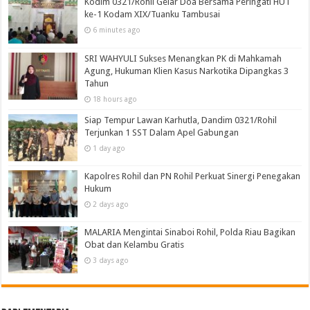
Kodim 0321/Rohil Gelar Doa Bersama Peringati HUT
ke-1 Kodam XIX/Tuanku Tambusai
6 minutes ago
SRI WAHYULI Sukses Menangkan PK di Mahkamah
Agung, Hukuman Klien Kasus Narkotika Dipangkas 3
Tahun
18 hours ago
Siap Tempur Lawan Karhutla, Dandim 0321/Rohil
Terjunkan 1 SST Dalam Apel Gabungan
1 day ago
Kapolres Rohil dan PN Rohil Perkuat Sinergi Penegakan
Hukum
2 days ago
MALARIA Mengintai Sinaboi Rohil, Polda Riau Bagikan
Obat dan Kelambu Gratis
3 days ago