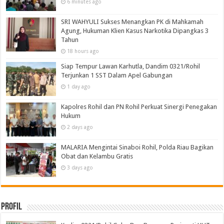
6 minutes ago
SRI WAHYULI Sukses Menangkan PK di Mahkamah
Agung, Hukuman Klien Kasus Narkotika Dipangkas 3
Tahun
18 hours ago
Siap Tempur Lawan Karhutla, Dandim 0321/Rohil
Terjunkan 1 SST Dalam Apel Gabungan
1 day ago
Kapolres Rohil dan PN Rohil Perkuat Sinergi Penegakan
Hukum
2 days ago
MALARIA Mengintai Sinaboi Rohil, Polda Riau Bagikan
Obat dan Kelambu Gratis
3 days ago
Profil