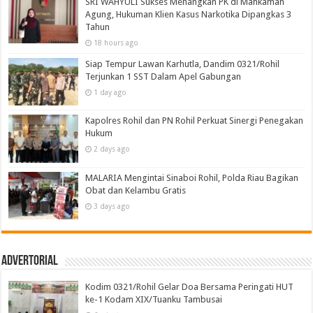
SRI WAHYULI Sukses Menangkan PK di Mahkamah
Agung, Hukuman Klien Kasus Narkotika Dipangkas 3
Tahun
18 hours ago
Siap Tempur Lawan Karhutla, Dandim 0321/Rohil
Terjunkan 1 SST Dalam Apel Gabungan
1 day ago
Kapolres Rohil dan PN Rohil Perkuat Sinergi Penegakan
Hukum
2 days ago
MALARIA Mengintai Sinaboi Rohil, Polda Riau Bagikan
Obat dan Kelambu Gratis
3 days ago
Advertorial
Kodim 0321/Rohil Gelar Doa Bersama Peringati HUT
ke-1 Kodam XIX/Tuanku Tambusai