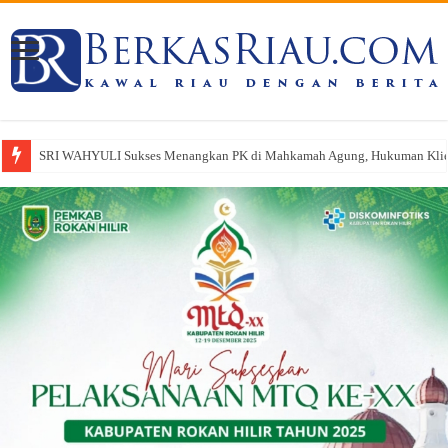
SRI WAHYULI Sukses Menangkan PK di Mahkamah Agung, Hukuman Klien