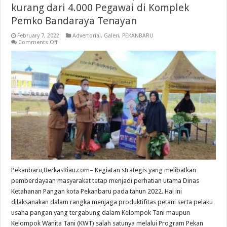
kurang dari 4.000 Pegawai di Komplek
Pemko Bandaraya Tenayan
February 7, 2022
Advertorial
,
Galeri
,
PEKANBARU
on
Comments Off
Bantu
Petani,
PPM
diharapkan
Sasar
tidak
kurang
dari
4.000
Pegawai
di
Komplek
Pemko
Bandaraya
Tenayan
Pekanbaru,BerkasRiau.com– Kegiatan strategis yang melibatkan
pemberdayaan masyarakat tetap menjadi perhatian utama Dinas
Ketahanan Pangan kota Pekanbaru pada tahun 2022. Hal ini
dilaksanakan dalam rangka menjaga produktifitas petani serta pelaku
usaha pangan yang tergabung dalam Kelompok Tani maupun
Kelompok Wanita Tani (KWT) salah satunya melalui Program Pekan