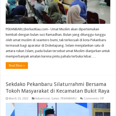
Ketapang
PEKANBARU,BerkasRiau.com– Umat Muslim akan dipertemukan
kembali dengan bulan suci Ramadhan. Bulan yang ditunggu-tunggu
oleh umat muslim di seantero bumi, tak terkecuali di kota Pekanbaru
termasuk bagi aparatur di Disketapang. Selain menjalankan satu di
antara rukun Islam, pada bulan tersebut umat Muslim dianjurkan untuk
memperbanyak amalan karena pintu pahala terbuka lebar. …
Read More »
Sekdako Pekanbaru Silaturrahmi Bersama
Tokoh Masyarakat di Kecamatan Bukit Raya
on
March 25, 2022
Advertorial
,
Galeri
,
PEKANBARU
Comments Off
Sekdako
Pekanba
Silaturra
Bersama
Tokoh