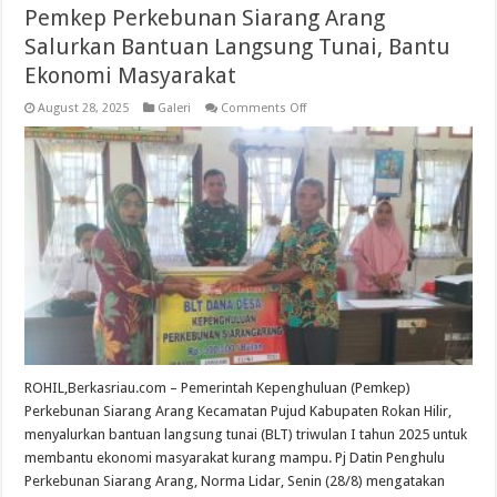
Pemkep Perkebunan Siarang Arang
Salurkan Bantuan Langsung Tunai, Bantu
Ekonomi Masyarakat
on
August 28, 2025
Galeri
Comments Off
Pemkep
Perkebunan
Siarang
Arang
Salurkan
Bantuan
Langsung
Tunai,
Bantu
Ekonomi
Masyarakat
ROHIL,Berkasriau.com – Pemerintah Kepenghuluan (Pemkep)
Perkebunan Siarang Arang Kecamatan Pujud Kabupaten Rokan Hilir,
menyalurkan bantuan langsung tunai (BLT) triwulan I tahun 2025 untuk
membantu ekonomi masyarakat kurang mampu. Pj Datin Penghulu
Perkebunan Siarang Arang, Norma Lidar, Senin (28/8) mengatakan