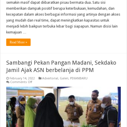
semakin masif dapat diibaratkan pisau bermata dua. Satu sisi
memberikan dampak positif berupa keterbukaan, kemudahan, dan
kecepatan dalam akses berbagai informasi yang artinya dengan akses
yang mudah dan real time, dapat meningkatkan kapasitas untuk
menjadi lebih baikpun terbuka lebar bagi siapapun. Namun disisi lain
kemajuan …
Read More »
Sambangi Pekan Pangan Madani, Sekdako
Jamil Ajak ASN berbelanja di PPM
February 14, 2022
Advertorial
,
Galeri
,
PEKANBARU
on
Comments Off
Sambangi
Pekan
Pangan
Madani,
Sekdako
Jamil
Ajak
ASN
berbelanja
di
PPM