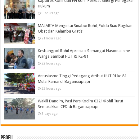
Kapolres Rohil dan PN Rohil Perkuat Sinergi Penegakan
Hukum
5 hours ago
MALARIA Mengintai Sinaboi Rohil, Polda Riau Bagikan
Obat dan Kelambu Gratis
21 hours ago
Kesbangpol Rohil Apresiasi Semangat Nasionalisme
Warga Sambut HUT RI KE-81
22 hours ago
Antusiasme Tinggi Pedagang Atribut HUT RI ke 81
Mulai Ramai di Bagansiapiapi
23 hours ago
Wakili Dandim, Pasi Pers Kodim 0321/Rohil Turut
Semarakkan CFD di Bagansiapiapi
3 days ago
Profil