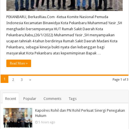
Yang
Baik
Untuk
Masyarakat
PEKANBARU, BerkasRiau.Com -Ketua Komite Nasional Pemuda
Indonesia Kecamatan Binawidya Kota Pekanbaru Muhammad Yasir ,SH
menghadiri bersempenanya HUT Rumah Sakit Daerah Kota
Pekanbaru,Rabu,(26/1/2022) Muhammad Yasir ,SH menyampaikan
ucapan tahniah 4 tahun berdirinya Rumah Sakit Daerah Madani Kota
Pekanbaru, sebagai kinerja bukti nyata dan kebanggan bagi
masyarakat Kota Pekanbaru atas kepemimpinan Bapak …
Read More »
1
2
3
»
Page 1 of 3
Recent
Popular
Comments
Tags
Kapolres Rohil dan PN Rohil Perkuat Sinergi Penegakan
Hukum
5 hours ago