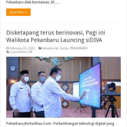
Pekanbaru Alek Kurniawan, SP, …
Read More »
Disketapang terus berinovasi, Pagi ini
Walikota Pekanbaru Launcing siDIVA
February 23, 2022
Advertorial
,
Galeri
,
PEKANBARU
on
Comments Off
Disketapang
terus
berinovasi,
Pagi
ini
Walikota
Pekanbaru
Launcing
siDIVA
Pekanbaru,BerkasRiau.Com– Perkembangan teknologi digital yang