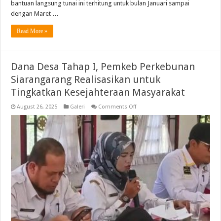
bantuan langsung tunai ini terhitung untuk bulan Januari sampai
dengan Maret …
Read More »
Dana Desa Tahap I, Pemkeb Perkebunan
Siarangarang Realisasikan untuk
Tingkatkan Kesejahteraan Masyarakat
on
August 26, 2025
Galeri
Comments Off
Dana
Desa
Tahap
I,
Pemkeb
Perkebunan
Siarangarang
Realisasikan
untuk
Tingkatkan
Kesejahteraan
Masyarakat