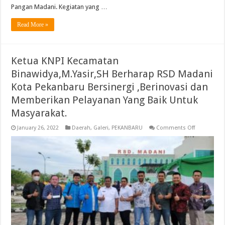
Pangan Madani. Kegiatan yang …
Read More »
Ketua KNPI Kecamatan
Binawidya,M.Yasir,SH Berharap RSD Madani
Kota Pekanbaru Bersinergi ,Berinovasi dan
Memberikan Pelayanan Yang Baik Untuk
Masyarakat.
on
January 26, 2022
Daerah
,
Galeri
,
PEKANBARU
Comments Off
Ketua
KNPI
Kecamatan
Binawidya,M
Berharap
RSD
Madani
Kota
Pekanbaru
Bersinergi
,Berinovasi
dan
Memberika
Pelayanan