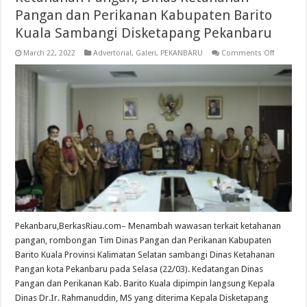
Pangan dan Perikanan Kabupaten Barito
Kuala Sambangi Disketapang Pekanbaru
on
March 22, 2022
Advertorial
,
Galeri
,
PEKANBARU
Comments Off
Tindaklan
Kerjasam
Pembang
Ketahan
Pangan,
Dinas
Ketahan
Pangan
dan
Perikana
Kabupat
Barito
Kuala
Sambang
Disketap
Pekanba
Pekanbaru,BerkasRiau.com– Menambah wawasan terkait ketahanan
pangan, rombongan Tim Dinas Pangan dan Perikanan Kabupaten
Barito Kuala Provinsi Kalimatan Selatan sambangi Dinas Ketahanan
Pangan kota Pekanbaru pada Selasa (22/03). Kedatangan Dinas
Pangan dan Perikanan Kab. Barito Kuala dipimpin langsung Kepala
Dinas Dr.Ir. Rahmanuddin, MS yang diterima Kepala Disketapang