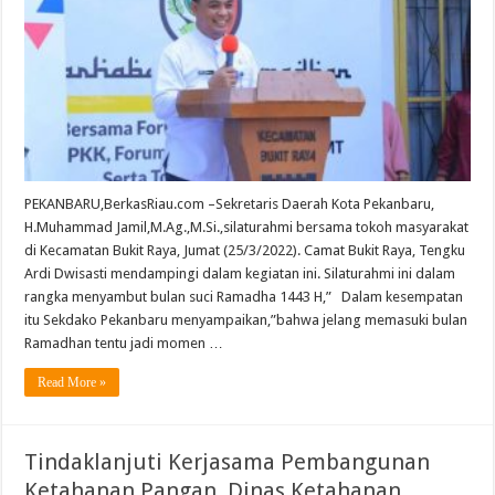
Masyarak
di
Kecamat
Bukit
Raya
PEKANBARU,BerkasRiau.com –Sekretaris Daerah Kota Pekanbaru,
H.Muhammad Jamil,M.Ag.,M.Si.,silaturahmi bersama tokoh masyarakat
di Kecamatan Bukit Raya, Jumat (25/3/2022). Camat Bukit Raya, Tengku
Ardi Dwisasti mendampingi dalam kegiatan ini. Silaturahmi ini dalam
rangka menyambut bulan suci Ramadha 1443 H,” Dalam kesempatan
itu Sekdako Pekanbaru menyampaikan,”bahwa jelang memasuki bulan
Ramadhan tentu jadi momen …
Read More »
Tindaklanjuti Kerjasama Pembangunan
Ketahanan Pangan, Dinas Ketahanan