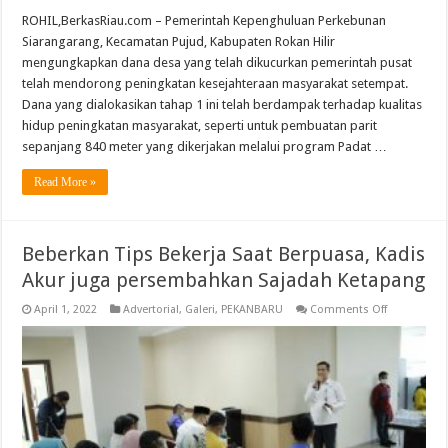
ROHIL,BerkasRiau.com – Pemerintah Kepenghuluan Perkebunan
Siarangarang, Kecamatan Pujud, Kabupaten Rokan Hilir
mengungkapkan dana desa yang telah dikucurkan pemerintah pusat
telah mendorong peningkatan kesejahteraan masyarakat setempat.
Dana yang dialokasikan tahap 1 ini telah berdampak terhadap kualitas
hidup peningkatan masyarakat, seperti untuk pembuatan parit
sepanjang 840 meter yang dikerjakan melalui program Padat …
Read More »
Beberkan Tips Bekerja Saat Berpuasa, Kadis
Akur juga persembahkan Sajadah Ketapang
on
April 1, 2022
Advertorial
,
Galeri
,
PEKANBARU
Comments Off
Beberkan
Tips
Bekerja
Saat
Berpuasa,
Kadis
Akur
juga
persembah
Sajadah