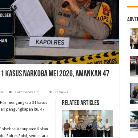
Adve
31 Kasus Narkoba Mei 2026, Amankan 47
on
IR
Comments Off
22 Views
Polres
Rokan
Related Articles
 Hilir mengungkap 31 kasus
Hilir
Ungkap
Dari pengungkapan itu, 47
31
Kasus
Narkoba
Mei
2026,
 Polsek se-Kabupaten Rokan
Amankan
oba Polres Rohil, sementara
47