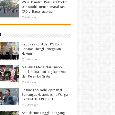
Wakili Dandim, Pasi Pers Kodim
0321/Rohil Turut Semarakkan
CFD di Bagansiapiapi
4 days ago
l
Kapolres Rohil dan PN Rohil
Perkuat Sinergi Penegakan
Hukum
1 day ago
MALARIA Mengintai Sinaboi
Rohil, Polda Riau Bagikan Obat
dan Kelambu Gratis
2 days ago
Kesbangpol Rohil Apresiasi
Semangat Nasionalisme Warga
Sambut HUT RI KE-81
2 days ago
Antusiasme Tinggi Pedagang