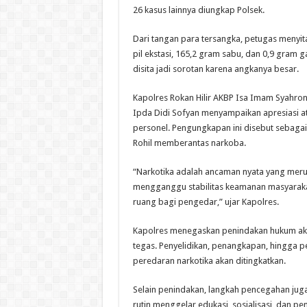
26 kasus lainnya diungkap Polsek.
Dari tangan para tersangka, petugas menyita
pil ekstasi, 165,2 gram sabu, dan 0,9 gram g
disita jadi sorotan karena angkanya besar.
Kapolres Rokan Hilir AKBP Isa Imam Syahron
Ipda Didi Sofyan menyampaikan apresiasi at
personel. Pengungkapan ini disebut sebagai 
Rohil memberantas narkoba.
“Narkotika adalah ancaman nyata yang mer
mengganggu stabilitas keamanan masyaraka
ruang bagi pengedar,” ujar Kapolres.
Kapolres menegaskan penindakan hukum aka
tegas. Penyelidikan, penangkapan, hingga
peredaran narkotika akan ditingkatkan.
Selain penindakan, langkah pencegahan juga
rutin menggelar edukasi, sosialisasi, dan 