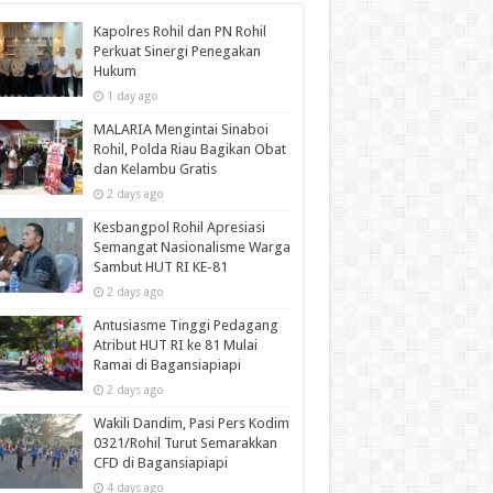
Kapolres Rohil dan PN Rohil
Perkuat Sinergi Penegakan
Hukum
1 day ago
MALARIA Mengintai Sinaboi
Rohil, Polda Riau Bagikan Obat
dan Kelambu Gratis
2 days ago
Kesbangpol Rohil Apresiasi
Semangat Nasionalisme Warga
Sambut HUT RI KE-81
2 days ago
Antusiasme Tinggi Pedagang
Atribut HUT RI ke 81 Mulai
Ramai di Bagansiapiapi
2 days ago
Wakili Dandim, Pasi Pers Kodim
0321/Rohil Turut Semarakkan
CFD di Bagansiapiapi
4 days ago