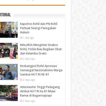
rtorial
Kapolres Rohil dan PN Rohil
Perkuat Sinergi Penegakan
Hukum
1 day ago
MALARIA Mengintai Sinaboi
Rohil, Polda Riau Bagikan Obat
dan Kelambu Gratis
2 days ago
Kesbangpol Rohil Apresiasi
Semangat Nasionalisme Warga
Sambut HUT RI KE-81
2 days ago
Antusiasme Tinggi Pedagang
Atribut HUT RI ke 81 Mulai
Ramai di Bagansiapiapi
2 days ago