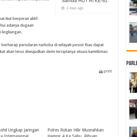
Sambut HUT RI KE-81
2 days ago
t ikut berperan aktif.
ahui adanya dugaan
 lingkungan.
r berharap peredaran narkoba di wilayah pesisir Riau dapat
kat akan terus diwujudkan demi terciptanya situasi kamtibmas
Parl
print
Rohil Ungkap Jaringan
Polres Rokan Hilir Musnahkan
a Internasional,
Hampir 4 Kg Sabu, Ribuan