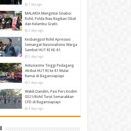
1 day ago
MALARIA Mengintai Sinaboi
Rohil, Polda Riau Bagikan Obat
dan Kelambu Gratis
2 days ago
Kesbangpol Rohil Apresiasi
Semangat Nasionalisme Warga
Sambut HUT RI KE-81
2 days ago
Antusiasme Tinggi Pedagang
Atribut HUT RI ke 81 Mulai
Ramai di Bagansiapiapi
2 days ago
Wakili Dandim, Pasi Pers Kodim
0321/Rohil Turut Semarakkan
CFD di Bagansiapiapi
4 days ago
i