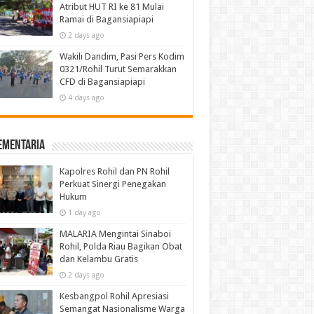
Atribut HUT RI ke 81 Mulai
Ramai di Bagansiapiapi
2 days ago
Wakili Dandim, Pasi Pers Kodim
0321/Rohil Turut Semarakkan
CFD di Bagansiapiapi
4 days ago
ementaria
Kapolres Rohil dan PN Rohil
Perkuat Sinergi Penegakan
Hukum
1 day ago
MALARIA Mengintai Sinaboi
Rohil, Polda Riau Bagikan Obat
dan Kelambu Gratis
2 days ago
Kesbangpol Rohil Apresiasi
Semangat Nasionalisme Warga