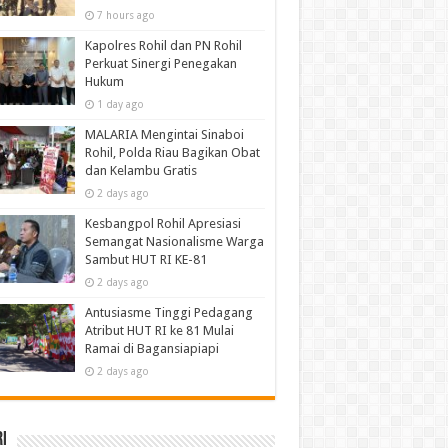
7 hours ago
Kapolres Rohil dan PN Rohil
Perkuat Sinergi Penegakan
Hukum
1 day ago
MALARIA Mengintai Sinaboi
Rohil, Polda Riau Bagikan Obat
dan Kelambu Gratis
2 days ago
Kesbangpol Rohil Apresiasi
Semangat Nasionalisme Warga
Sambut HUT RI KE-81
2 days ago
Antusiasme Tinggi Pedagang
Atribut HUT RI ke 81 Mulai
Ramai di Bagansiapiapi
2 days ago
i