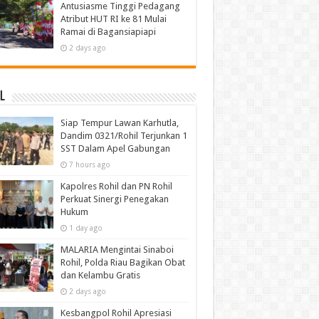
Antusiasme Tinggi Pedagang
Atribut HUT RI ke 81 Mulai
Ramai di Bagansiapiapi
2 days ago
l
Siap Tempur Lawan Karhutla,
Dandim 0321/Rohil Terjunkan 1
SST Dalam Apel Gabungan
7 hours ago
Kapolres Rohil dan PN Rohil
Perkuat Sinergi Penegakan
Hukum
1 day ago
MALARIA Mengintai Sinaboi
Rohil, Polda Riau Bagikan Obat
dan Kelambu Gratis
2 days ago
Kesbangpol Rohil Apresiasi