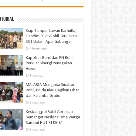
rtorial
Siap Tempur Lawan Karhutla,
Dandim 0321/Rohil Terjunkan 1
SST Dalam Apel Gabungan
7 hours ago
Kapolres Rohil dan PN Rohil
Perkuat Sinergi Penegakan
Hukum
1 day ago
MALARIA Mengintai Sinaboi
Rohil, Polda Riau Bagikan Obat
dan Kelambu Gratis
2 days ago
Kesbangpol Rohil Apresiasi
Semangat Nasionalisme Warga
Sambut HUT RI KE-81
2 days ago