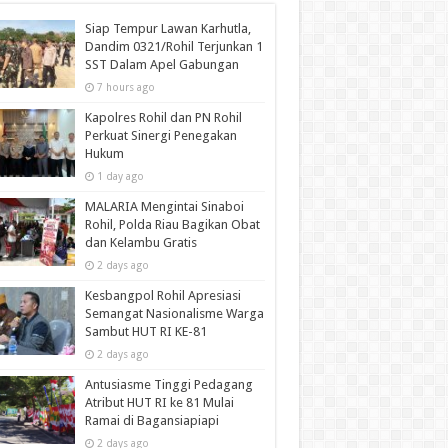
Siap Tempur Lawan Karhutla,
Dandim 0321/Rohil Terjunkan 1
SST Dalam Apel Gabungan
7 hours ago
Kapolres Rohil dan PN Rohil
Perkuat Sinergi Penegakan
Hukum
1 day ago
MALARIA Mengintai Sinaboi
Rohil, Polda Riau Bagikan Obat
dan Kelambu Gratis
2 days ago
Kesbangpol Rohil Apresiasi
Semangat Nasionalisme Warga
Sambut HUT RI KE-81
2 days ago
Antusiasme Tinggi Pedagang
Atribut HUT RI ke 81 Mulai
Ramai di Bagansiapiapi
2 days ago