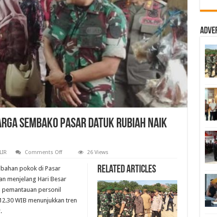
Adve
arga Sembako Pasar Datuk Rubiah Naik
on
LIR
Comments Off
26 Views
Kodim
0321/Rohil
Related Articles
 bahan pokok di Pasar
Pantau
Harga
an menjelang Hari Besar
Sembako
l pemantauan personil
Pasar
Datuk
 12.30 WIB menunjukkan tren
Rubiah
Naik
.
Jelang