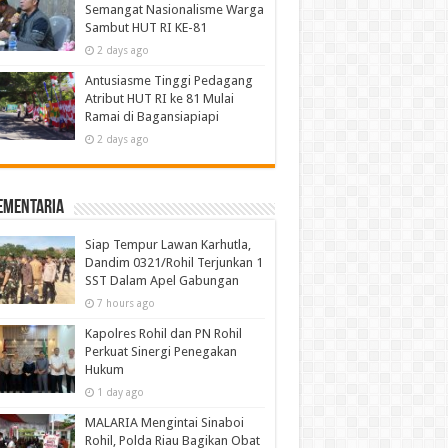
Semangat Nasionalisme Warga
Sambut HUT RI KE-81
2 days ago
Antusiasme Tinggi Pedagang
Atribut HUT RI ke 81 Mulai
Ramai di Bagansiapiapi
2 days ago
ementaria
Siap Tempur Lawan Karhutla,
Dandim 0321/Rohil Terjunkan 1
SST Dalam Apel Gabungan
7 hours ago
Kapolres Rohil dan PN Rohil
Perkuat Sinergi Penegakan
Hukum
1 day ago
MALARIA Mengintai Sinaboi
Rohil, Polda Riau Bagikan Obat