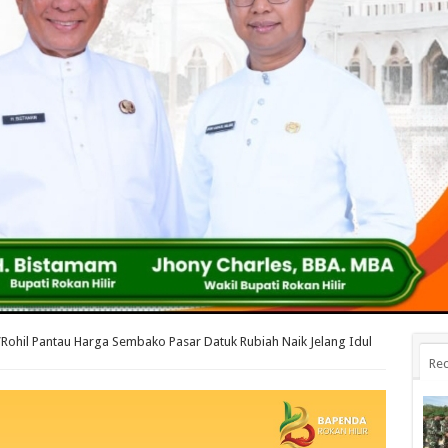
Rohil Pantau Harga Sembako Pasar Datuk Rubiah Naik Jelang Idul
Rec