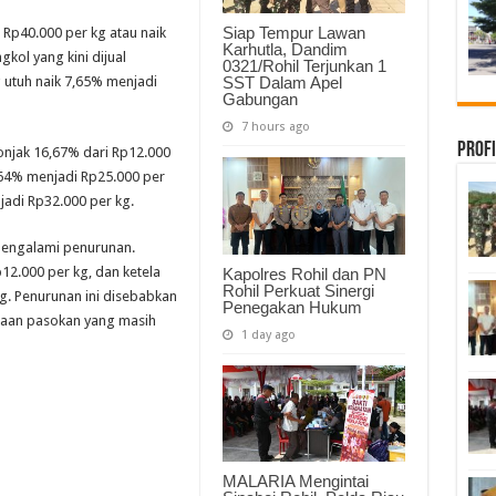
Idul
Adha
Siap Tempur Lawan
 Rp40.000 per kg atau naik
Karhutla, Dandim
gkol yang kini dijual
0321/Rohil Terjunkan 1
SST Dalam Apel
 utuh naik 7,65% menjadi
Gabungan
7 hours ago
Profi
onjak 16,67% dari Rp12.000
3,64% menjadi Rp25.000 per
adi Rp32.000 per kg.
mengalami penurunan.
12.000 per kg, dan ketela
Kapolres Rohil dan PN
Rohil Perkuat Sinergi
g. Penurunan ini disebabkan
Penegakan Hukum
diaan pasokan yang masih
1 day ago
MALARIA Mengintai