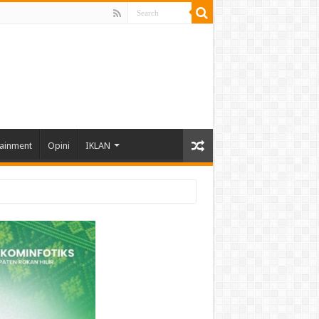
tainment
Opini
IKLAN