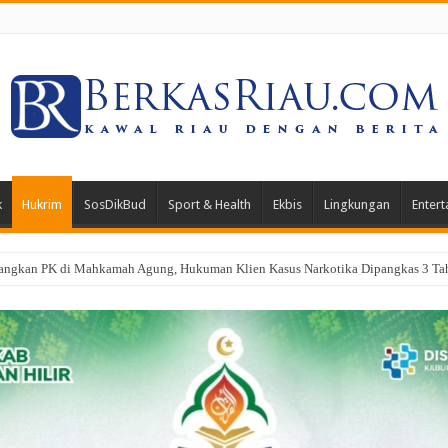
k
Hukrim
SosDikBud
Sport & Health
Ekbis
Lingkungan
Entert
a, Dandim 0321/Rohil Terjunkan 1 SST Dalam Apel Gabungan