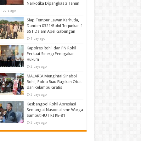
Narkotika Dipangkas 3 Tahun
 hours ago
Siap Tempur Lawan Karhutla,
Dandim 0321/Rohil Terjunkan 1
SST Dalam Apel Gabungan
1 day ago
Kapolres Rohil dan PN Rohil
Perkuat Sinergi Penegakan
Hukum
2 days ago
MALARIA Mengintai Sinaboi
Rohil, Polda Riau Bagikan Obat
dan Kelambu Gratis
3 days ago
Kesbangpol Rohil Apresiasi
Semangat Nasionalisme Warga
Sambut HUT RI KE-81
3 days ago