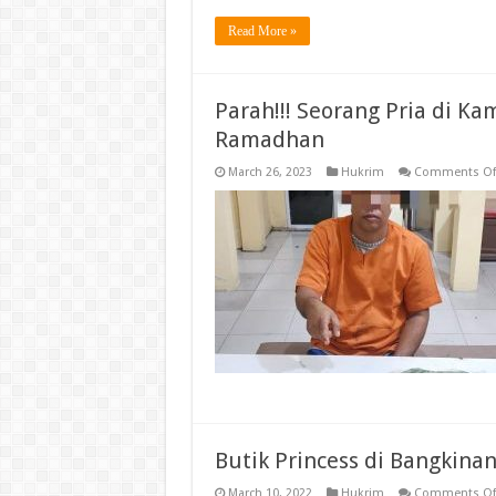
Read More »
Parah!!! Seorang Pria di Ka
Ramadhan
March 26, 2023
Hukrim
Comments Of
Butik Princess di Bangkina
March 10, 2022
Hukrim
Comments Of