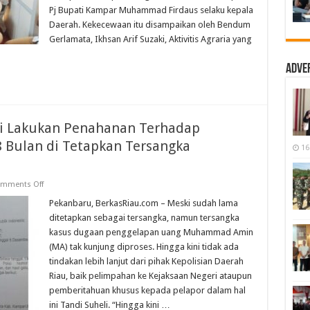
Pj Bupati Kampar Muhammad Firdaus selaku kepala
Daerah. Kekecewaan itu disampaikan oleh Bendum
Gerlamata, Ikhsan Arif Suzaki, Aktivitis Agraria yang
Adve
li Lakukan Penahanan Terhadap
Bulan di Tetapkan Tersangka
16
on
mments Off
Kapolda
Riau
Pekanbaru, BerkasRiau.com – Meski sudah lama
Tidak
ditetapkan sebagai tersangka, namun tersangka
Bernyali
Lakukan
kasus dugaan penggelapan uang Muhammad Amin
Penahanan
(MA) tak kunjung diproses. Hingga kini tidak ada
Terhadap
Muhammad
tindakan lebih lanjut dari pihak Kepolisian Daerah
Amin
Setelah
Riau, baik pelimpahan ke Kejaksaan Negeri ataupun
8
pemberitahuan khusus kepada pelapor dalam hal
Bulan
di
ini Tandi Suheli. “Hingga kini …
Tetapkan