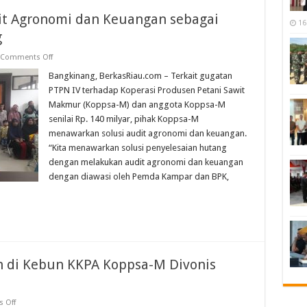
t Agronomi dan Keuangan sebagai
16
g
on
Comments Off
Koppsa-
M
Bangkinang, BerkasRiau.com – Terkait gugatan
Tawarankan
PTPN IV terhadap Koperasi Produsen Petani Sawit
Audit
Agronomi
Makmur (Koppsa-M) dan anggota Koppsa-M
dan
senilai Rp. 140 milyar, pihak Koppsa-M
Keuangan
sebagai
menawarkan solusi audit agronomi dan keuangan.
Solusi
Penyelesaian
“Kita menawarkan solusi penyelesaian hutang
Hutang
dengan melakukan audit agronomi dan keuangan
dengan diawasi oleh Pemda Kampar dan BPK,
n di Kebun KKPA Koppsa-M Divonis
on
 Off