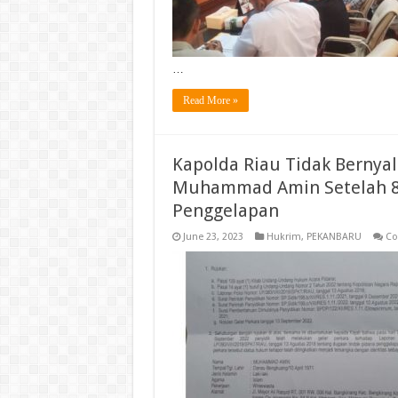
…
Read More »
Kapolda Riau Tidak Bernya
Muhammad Amin Setelah 8 
Penggelapan
June 23, 2023
Hukrim
,
PEKANBARU
Co