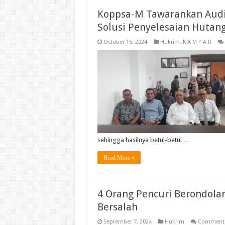
Koppsa-M Tawarankan Audi
Solusi Penyelesaian Hutan
October 15, 2024
Hukrim
,
K A M P A R
sehingga hasilnya betul-betul …
Read More »
4 Orang Pencuri Berondola
Bersalah
September 7, 2024
Hukrim
Comments