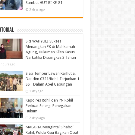
Sambut HUT RI KE-81
3 days ago
rtorial
SRI WAHYULI Sukses
Menangkan PK di Mahkamah
Agung, Hukuman Klien Kasus
Narkotika Dipangkas 3 Tahun
 hours ago
Siap Tempur Lawan Karhutla,
Dandim 0321/Rohil Terjunkan 1
SST Dalam Apel Gabungan
1 day ago
Kapolres Rohil dan PN Rohil
Perkuat Sinergi Penegakan
Hukum
2 days ago
MALARIA Mengintai Sinaboi
Rohil, Polda Riau Bagikan Obat