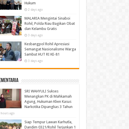
Hukum
2 days ago
MALARIA Mengintai Sinaboi
Rohil, Polda Riau Bagikan Obat
dan Kelambu Gratis
3 days ago
Kesbangpol Rohil Apresiasi
Semangat Nasionalisme Warga
Sambut HUT RI KE-81
3 days ago
ementaria
SRI WAHYULI Sukses
Menangkan PK di Mahkamah
Agung, Hukuman Klien Kasus
Narkotika Dipangkas 3 Tahun
 hours ago
Siap Tempur Lawan Karhutla,
Dandim 0321/Rohil Terjunkan 1