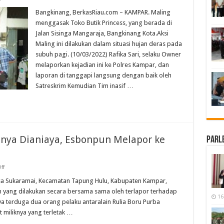
Butik
Princess
Bangkinang, BerkasRiau.com – KAMPAR. Maling
di
menggasak Toko Butik Princess, yang berada di
Bangkinang
Kota
Jalan Sisinga Mangaraja, Bangkinang Kota.Aksi
di
Maling ini dilakukan dalam situasi hujan deras pada
Gondol
Maling
subuh pagi. (10/03/2022) Rafika Sari, selaku Owner
melaporkan kejadian ini ke Polres Kampar, dan
laporan di tanggapi langsung dengan baik oleh
Satreskrim Kemudian Tim inasif …
nya Dianiaya, Esbonpun Melapor ke
Parl
on
ff
Kebunnya
Dipanen
a Sukaramai, Kecamatan Tapung Hulu, Kabupaten Kampar,
dan
 yang dilakukan secara bersama sama oleh terlapor terhadap
Dirinya
16
Dianiaya,
ya terduga dua orang pelaku antaralain Rulia Boru Purba
Esbonpun
 miliknya yang terletak …
Melapor
ke