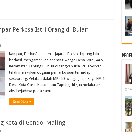
Tersangka
Penggelapan
mpar Perkosa Istri Orang di Bulan
on
f
Parah!!!
Seorang
Kampar, BerkasRiau.com – Jajaran Polsek Tapung Hilir
Profi
Pria
berhasil mengamankan seorang warga Desa Kota Garo,
di
Kampar
Kecamatan Tapung Hilir. Ia di tangkap usai di laporkan
Perkosa
telah melakukan dugaan pemerkosaan terhadap
Istri
Orang
seseorang. Pelaku adalah MP (40) warga Jalan Raya KM 12,
di
Bulan
Desa Kota Garo, Kecamatan Tapung Hilir, ia melakukan
Ramadhan
16
aksi bejadnya pada Sabtu …
Read More »
ng Kota di Gondol Maling
on
f