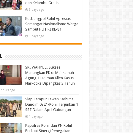
dan Kelambu Gratis
3 days ago
Kesbangpol Rohil Apresiasi
Semangat Nasionalisme Warga
Sambut HUT RI KE-81
3 days ago
l
SRI WAHYULI Sukses
Menangkan PK di Mahkamah
Agung, Hukuman Klien Kasus
Narkotika Dipangkas 3 Tahun
 hours ago
Siap Tempur Lawan Karhutla,
Dandim 0321/Rohil Terjunkan 1
SST Dalam Apel Gabungan
1 day ago
Kapolres Rohil dan PN Rohil
Perkuat Sinergi Penegakan