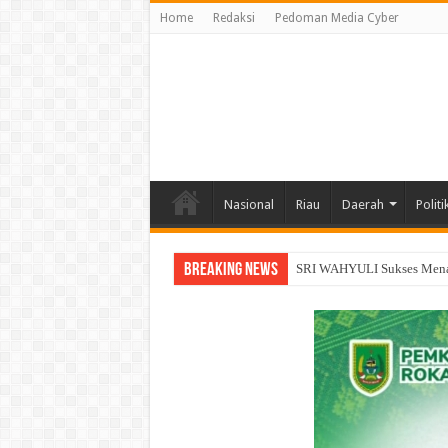
Home
Redaksi
Pedoman Media Cyber
Nasional
Riau
Daerah
Politi
Breaking News
Siap Tempur Lawan Karhutl