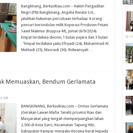
4
Galer
Orang
Bangkinang, BerkasRiau.com – Hakim Pengadilan
Pencuri
Negri (PN) Bangkinang, Angelia Renata S.H.,
Berondolan
di
jatuhkan hukuman percobaan terhadap 4 orang
Kebun
pencuri berondolan milik Koperasi Produsen Petani
KKPA
Koppsa-
Sawit Makmur (Koppsa-M), Jumat (6/9/2024).
M
Divonis
16
Empat terdakwa divonis 1 bulan pejara dan 3 bulan
Bersalah
. “Empat terdakwa yaitu Efriyadi (24), Muhammad Al
Muhtadi (25), Masriadi (36), Ridwansyah …
dak Memuaskan, Bendum Gerlamata
on
 Off
Solusi
Pemkab
BANGKINANG, BerkasRiau.com – Ormas Gerlamata
Kampar
(Gerakan Lawan Mafia Tanah) provinsi Riau dan
Tidak
Memuaskan,
Masyarakat yang tengah memperjuangkan lahan
Bendum
2.500 di Kota Garo, Kecamatan Tapung Hilir,
Gerlamata
Kecewa
Kabupaten Kampar mengaku Kecewa berat kepada