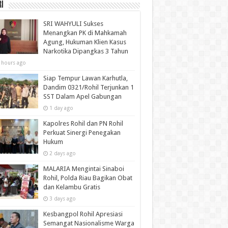
i
SRI WAHYULI Sukses
Menangkan PK di Mahkamah
Agung, Hukuman Klien Kasus
Narkotika Dipangkas 3 Tahun
 hours ago
Siap Tempur Lawan Karhutla,
Dandim 0321/Rohil Terjunkan 1
SST Dalam Apel Gabungan
1 day ago
Kapolres Rohil dan PN Rohil
Perkuat Sinergi Penegakan
Hukum
2 days ago
MALARIA Mengintai Sinaboi
Rohil, Polda Riau Bagikan Obat
dan Kelambu Gratis
3 days ago
Kesbangpol Rohil Apresiasi
Semangat Nasionalisme Warga