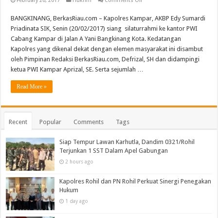
February 20, 2017
Hukrim
Comments Off
Kapolres:
Ada
BANGKINANG, BerkasRiau.com – Kapolres Kampar, AKBP Edy Sumardi
8
Kriteria
Priadinata SIK, Senin (20/02/2017) siang silaturrahmi ke kantor PWI
Suksesnya
Pilkada
Cabang Kampar di Jalan A Yani Bangkinang Kota. Kedatangan
Kapolres yang dikenal dekat dengan elemen masyarakat ini disambut
oleh Pimpinan Redaksi BerkasRiau.com, Defrizal, SH dan didampingi
ketua PWI Kampar Aprizal, SE. Serta sejumlah …
Read More »
Recent
Popular
Comments
Tags
Siap Tempur Lawan Karhutla, Dandim 0321/Rohil
Terjunkan 1 SST Dalam Apel Gabungan
2 hours ago
Kapolres Rohil dan PN Rohil Perkuat Sinergi Penegakan
Hukum
1 day ago