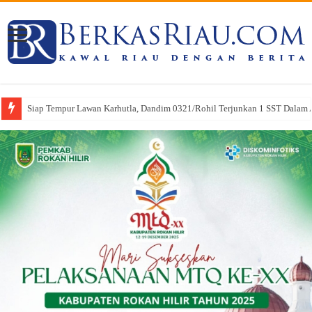
Siap Tempur Lawan Karhutla, Dandim 0321/Rohil Terjunkan 1 SST Dalam