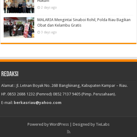
Hukum
2 days ago
MALARIA Mengintai Sinaboi Rohil, Polda Riau Bagikan
Obat dan Kelambu Gratis
3 days ago
Redaksi
Alamat : Jl. Letnan Boyak No. 26B Bangkinang, Kabupaten Kampar – Riau.
HP. 0853 2688 1232 (Pemred) 0852 7137 9405 (Pimp. Perusahaan).
E-mail:
berkasriau@yahoo.com
Powered by
WordPress
| Designed by
TieLabs