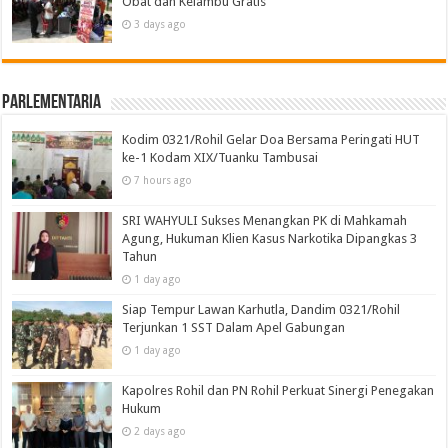
Obat dan Kelambu Gratis
3 days ago
Parlementaria
Kodim 0321/Rohil Gelar Doa Bersama Peringati HUT
ke-1 Kodam XIX/Tuanku Tambusai
7 hours ago
SRI WAHYULI Sukses Menangkan PK di Mahkamah
Agung, Hukuman Klien Kasus Narkotika Dipangkas 3
Tahun
1 day ago
Siap Tempur Lawan Karhutla, Dandim 0321/Rohil
Terjunkan 1 SST Dalam Apel Gabungan
1 day ago
Kapolres Rohil dan PN Rohil Perkuat Sinergi Penegakan
Hukum
2 days ago