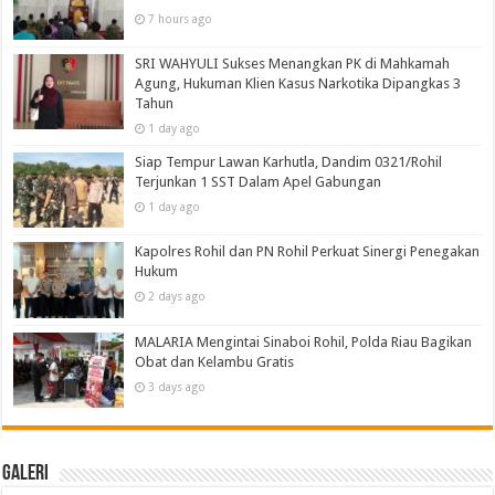
7 hours ago
SRI WAHYULI Sukses Menangkan PK di Mahkamah
Agung, Hukuman Klien Kasus Narkotika Dipangkas 3
Tahun
1 day ago
Siap Tempur Lawan Karhutla, Dandim 0321/Rohil
Terjunkan 1 SST Dalam Apel Gabungan
1 day ago
Kapolres Rohil dan PN Rohil Perkuat Sinergi Penegakan
Hukum
2 days ago
MALARIA Mengintai Sinaboi Rohil, Polda Riau Bagikan
Obat dan Kelambu Gratis
3 days ago
Galeri