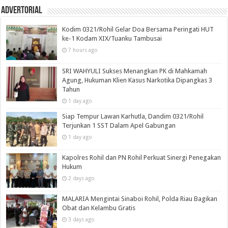
Advertorial
Kodim 0321/Rohil Gelar Doa Bersama Peringati HUT
ke-1 Kodam XIX/Tuanku Tambusai
7 hours ago
SRI WAHYULI Sukses Menangkan PK di Mahkamah
Agung, Hukuman Klien Kasus Narkotika Dipangkas 3
Tahun
1 day ago
Siap Tempur Lawan Karhutla, Dandim 0321/Rohil
Terjunkan 1 SST Dalam Apel Gabungan
1 day ago
Kapolres Rohil dan PN Rohil Perkuat Sinergi Penegakan
Hukum
2 days ago
MALARIA Mengintai Sinaboi Rohil, Polda Riau Bagikan
Obat dan Kelambu Gratis
3 days ago