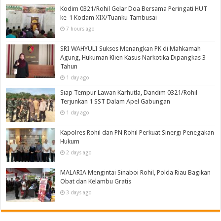
Kodim 0321/Rohil Gelar Doa Bersama Peringati HUT
ke-1 Kodam XIX/Tuanku Tambusai
7 hours ago
SRI WAHYULI Sukses Menangkan PK di Mahkamah
Agung, Hukuman Klien Kasus Narkotika Dipangkas 3
Tahun
1 day ago
Siap Tempur Lawan Karhutla, Dandim 0321/Rohil
Terjunkan 1 SST Dalam Apel Gabungan
1 day ago
Kapolres Rohil dan PN Rohil Perkuat Sinergi Penegakan
Hukum
2 days ago
MALARIA Mengintai Sinaboi Rohil, Polda Riau Bagikan
Obat dan Kelambu Gratis
3 days ago