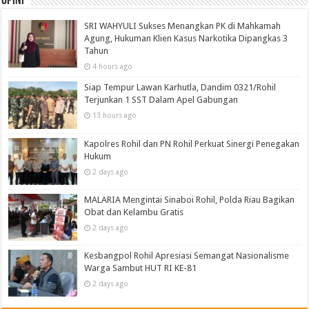
Opini
SRI WAHYULI Sukses Menangkan PK di Mahkamah
Agung, Hukuman Klien Kasus Narkotika Dipangkas 3
Tahun
4 hours ago
Siap Tempur Lawan Karhutla, Dandim 0321/Rohil
Terjunkan 1 SST Dalam Apel Gabungan
13 hours ago
Kapolres Rohil dan PN Rohil Perkuat Sinergi Penegakan
Hukum
2 days ago
MALARIA Mengintai Sinaboi Rohil, Polda Riau Bagikan
Obat dan Kelambu Gratis
2 days ago
Kesbangpol Rohil Apresiasi Semangat Nasionalisme
Warga Sambut HUT RI KE-81
2 days ago