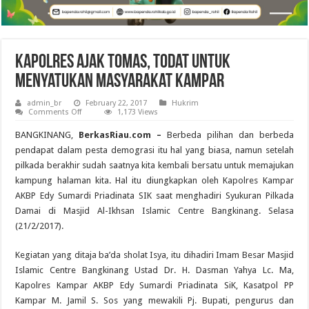
Kapolres Ajak Tomas, Todat Untuk
Menyatukan Masyarakat Kampar
admin_br
February 22, 2017
Hukrim
on
Comments Off
1,173 Views
Kapolres
Ajak
BANGKINANG,
BerkasRiau.com –
Berbeda pilihan dan berbeda
Tomas,
Todat
pendapat dalam pesta demograsi itu hal yang biasa, namun setelah
Untuk
pilkada berakhir sudah saatnya kita kembali bersatu untuk memajukan
Menyatukan
Masyarakat
kampung halaman kita. Hal itu diungkapkan oleh Kapolres Kampar
Kampar
AKBP Edy Sumardi Priadinata SIK saat menghadiri Syukuran Pilkada
Damai di Masjid Al-Ikhsan Islamic Centre Bangkinang. Selasa
(21/2/2017).
Kegiatan yang ditaja ba’da sholat Isya, itu dihadiri Imam Besar Masjid
Islamic Centre Bangkinang Ustad Dr. H. Dasman Yahya Lc. Ma,
Kapolres Kampar AKBP Edy Sumardi Priadinata SiK, Kasatpol PP
Kampar M. Jamil S. Sos yang mewakili Pj. Bupati, pengurus dan