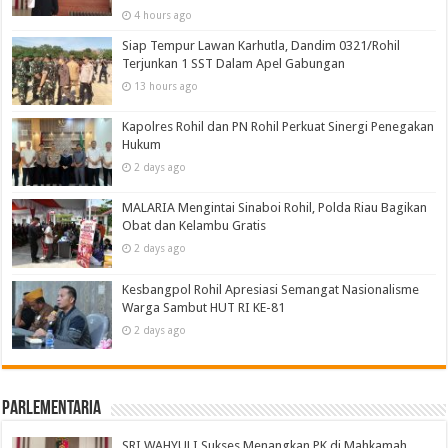
4 hours ago
Siap Tempur Lawan Karhutla, Dandim 0321/Rohil
Terjunkan 1 SST Dalam Apel Gabungan
13 hours ago
Kapolres Rohil dan PN Rohil Perkuat Sinergi Penegakan
Hukum
2 days ago
MALARIA Mengintai Sinaboi Rohil, Polda Riau Bagikan
Obat dan Kelambu Gratis
2 days ago
Kesbangpol Rohil Apresiasi Semangat Nasionalisme
Warga Sambut HUT RI KE-81
2 days ago
Parlementaria
SRI WAHYULI Sukses Menangkan PK di Mahkamah