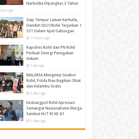
Narkotika Dipangkas 3 Tahun
hours ago
Siap Tempur Lawan Karhutla,
Dandim 0321/Rohil Terjunkan 1
SST Dalam Apel Gabungan
11 hours ago
Kapolres Rohil dan PN Rohil
Perkuat Sinergi Penegakan
Hukum
1 day ago
MALARIA Mengintai Sinaboi
Rohil, Polda Riau Bagikan Obat
dan Kelambu Gratis
2 days ago
Kesbangpol Rohil Apresiasi
Semangat Nasionalisme Warga
Sambut HUT RI KE-81
2 days ago