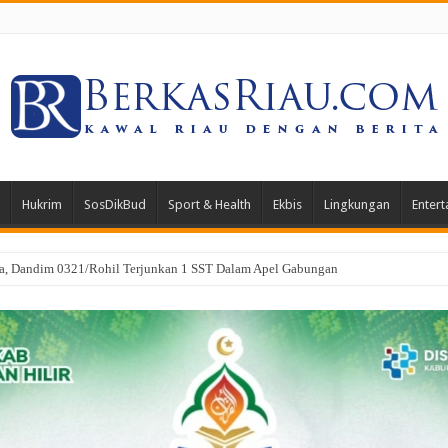
Hukrim
SosDikBud
Sport & Health
Ekbis
Lingkungan
Entert
a, Dandim 0321/Rohil Terjunkan 1 SST Dalam Apel Gabungan