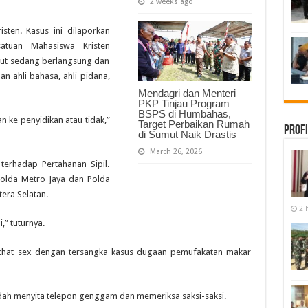
2 weeks ago
sten. Kasus ini dilaporkan
satuan Mahasiswa Kristen
but sedang berlangsung dan
 ahli bahasa, ahli pidana,
Mendagri dan Menteri
PKP Tinjau Program
BSPS di Humbahas,
an ke penyidikan atau tidak,”
Target Perbaikan Rumah
Profi
di Sumut Naik Drastis
March 26, 2026
terhadap Pertahanan Sipil.
Polda Metro Jaya dan Polda
ra Selatan‎.
2 
,” tuturnya.
t chat sex dengan tersangka kasus dugaan pemufakatan makar
sudah menyita telepon genggam dan memeriksa saksi-saksi.