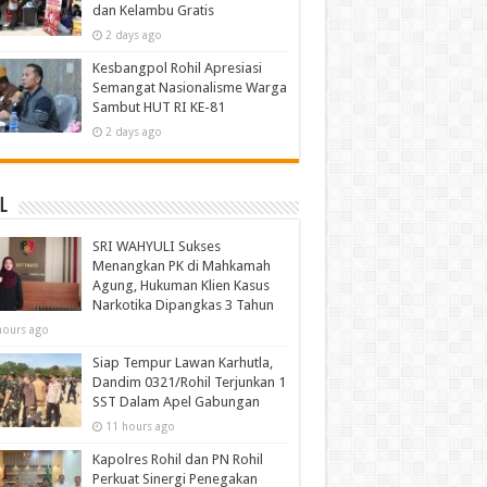
dan Kelambu Gratis
2 days ago
Kesbangpol Rohil Apresiasi
Semangat Nasionalisme Warga
Sambut HUT RI KE-81
2 days ago
l
SRI WAHYULI Sukses
Menangkan PK di Mahkamah
Agung, Hukuman Klien Kasus
Narkotika Dipangkas 3 Tahun
hours ago
Siap Tempur Lawan Karhutla,
Dandim 0321/Rohil Terjunkan 1
SST Dalam Apel Gabungan
11 hours ago
Kapolres Rohil dan PN Rohil
Perkuat Sinergi Penegakan