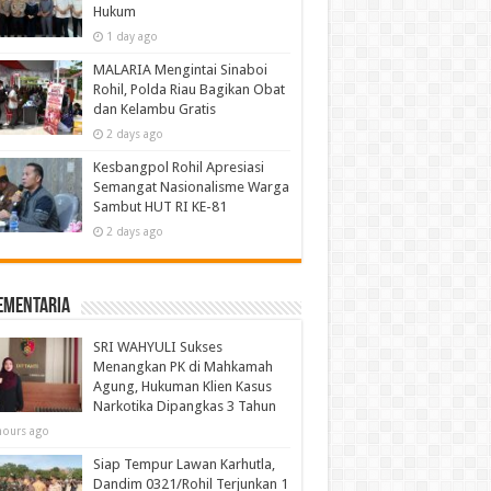
Hukum
1 day ago
MALARIA Mengintai Sinaboi
Rohil, Polda Riau Bagikan Obat
dan Kelambu Gratis
2 days ago
Kesbangpol Rohil Apresiasi
Semangat Nasionalisme Warga
Sambut HUT RI KE-81
2 days ago
ementaria
SRI WAHYULI Sukses
Menangkan PK di Mahkamah
Agung, Hukuman Klien Kasus
Narkotika Dipangkas 3 Tahun
hours ago
Siap Tempur Lawan Karhutla,
Dandim 0321/Rohil Terjunkan 1