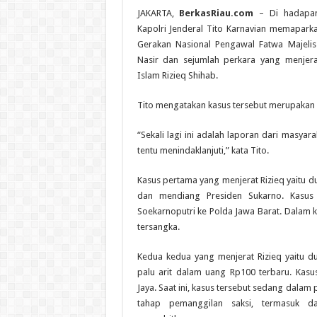
JAKARTA,
BerkasRiau.com
– Di hadapan 
Kapolri Jenderal Tito Karnavian memapar
Gerakan Nasional Pengawal Fatwa Majelis
Nasir dan sejumlah perkara yang menjer
Islam Rizieq Shihab.
Tito mengatakan kasus tersebut merupakan l
“Sekali lagi ini adalah laporan dari masyara
tentu menindaklanjuti,” kata Tito.
Kasus pertama yang menjerat Rizieq yaitu 
dan mendiang Presiden Sukarno. Kasus 
Soekarnoputri ke Polda Jawa Barat. Dalam ka
tersangka.
Kedua kedua yang menjerat Rizieq yaitu 
palu arit dalam uang Rp100 terbaru. Kasus
Jaya. Saat ini, kasus tersebut sedang dala
tahap pemanggilan saksi, termasuk d