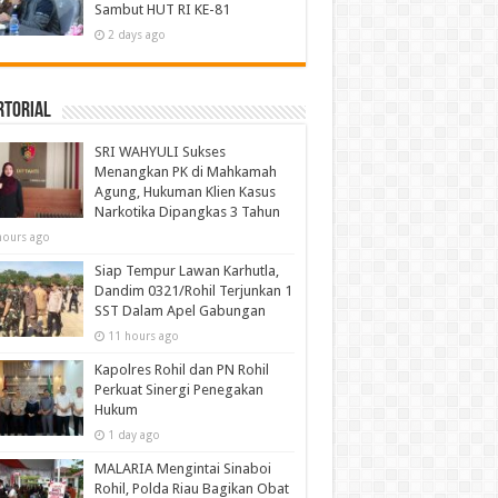
Sambut HUT RI KE-81
2 days ago
rtorial
SRI WAHYULI Sukses
Menangkan PK di Mahkamah
Agung, Hukuman Klien Kasus
Narkotika Dipangkas 3 Tahun
hours ago
Siap Tempur Lawan Karhutla,
Dandim 0321/Rohil Terjunkan 1
SST Dalam Apel Gabungan
11 hours ago
Kapolres Rohil dan PN Rohil
Perkuat Sinergi Penegakan
Hukum
1 day ago
MALARIA Mengintai Sinaboi
Rohil, Polda Riau Bagikan Obat