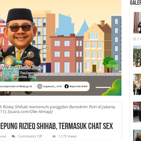
Galer
2 
 Rizieq Shihab memenuhi panggilan Bareskrim Polri di Jakarta,
/11). [suara.com/Oke Atmaja]
epung Rizieq Shihab, Termasuk Chat Sex
on
onal
Comments Off
1,173 Views
Tito