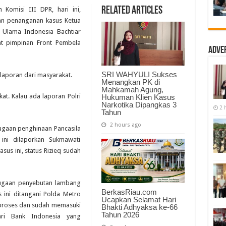
Paparkan
Related Articles
Komisi III DPR, hari ini,
5
Kasus
kan penanganan kasus Ketua
Mengepung
 Ulama Indonesia Bachtiar
Rizieq
Shihab,
at pimpinan Front Pembela
Termasuk
Adve
Chat
Sex
SRI WAHYULI Sukses
aporan dari masyarakat.‎
Menangkan PK di
Mahkamah Agung,
kat. Kalau ada laporan Polri
Hukuman Klien Kasus
Narkotika Dipangkas 3
2 
Tahun
2 hours ago
dugaan penghinaan Pancasila
ini dilaporkan Sukmawati
sus ini, status Rizieq sudah
dugaan penyebutan lambang
BerkasRiau.com
 ini ditangani Polda Metro
Ucapkan Selamat Hari
m proses dan sudah memasuki
Bhakti Adhyaksa ke-66
Tahun 2026
ari Bank Indonesia yang