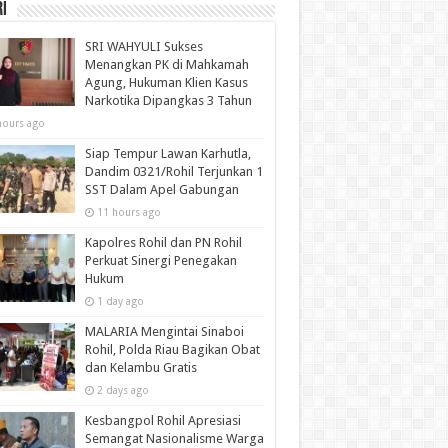
i
SRI WAHYULI Sukses
Menangkan PK di Mahkamah
Agung, Hukuman Klien Kasus
Narkotika Dipangkas 3 Tahun
hours ago
Siap Tempur Lawan Karhutla,
Dandim 0321/Rohil Terjunkan 1
SST Dalam Apel Gabungan
11 hours ago
Kapolres Rohil dan PN Rohil
Perkuat Sinergi Penegakan
Hukum
1 day ago
MALARIA Mengintai Sinaboi
Rohil, Polda Riau Bagikan Obat
dan Kelambu Gratis
2 days ago
Kesbangpol Rohil Apresiasi
Semangat Nasionalisme Warga