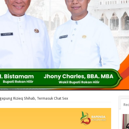
gepung Rizieq Shihab, Termasuk Chat Sex
Rec