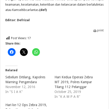
keamanan, keselamatan, ketertiban dan kelancaran dalam berlalulintas
atau Kamseltibcarlantas.
(def)
Editor: Defrizal
print
Post Views:
17
Share this:
Related
Sebelum Ditilang, Kapolres
Hari Kedua Operasi Zebra
Warning Pengendara
MT 2019, Polres Kampar
November 12, 2016
Tilang 112 Pelanggar
In "S I A K"
October 25, 2019
In "K A M P A R"
Hari ke-12 Ops Zebra 2019,