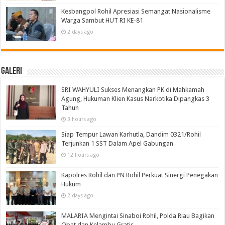
Kesbangpol Rohil Apresiasi Semangat Nasionalisme
Warga Sambut HUT RI KE-81
2 days ago
Galeri
SRI WAHYULI Sukses Menangkan PK di Mahkamah
Agung, Hukuman Klien Kasus Narkotika Dipangkas 3
Tahun
3 hours ago
Siap Tempur Lawan Karhutla, Dandim 0321/Rohil
Terjunkan 1 SST Dalam Apel Gabungan
12 hours ago
Kapolres Rohil dan PN Rohil Perkuat Sinergi Penegakan
Hukum
2 days ago
MALARIA Mengintai Sinaboi Rohil, Polda Riau Bagikan
Obat dan Kelambu Gratis