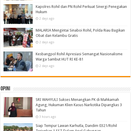
Kapolres Rohil dan PN Rohil Perkuat Sinergi Penegakan
Hukum
2 days ago
MALARIA Mengintai Sinaboi Rohil, Polda Riau Bagikan
Obat dan Kelambu Gratis
2 days ago
Kesbangpol Rohil Apresiasi Semangat Nasionalisme
Warga Sambut HUT RI KE-81
2 days ago
Opini
SRI WAHYULI Sukses Menangkan PK di Mahkamah
Agung, Hukuman Klien Kasus Narkotika Dipangkas 3
Tahun
3 hours ago
Siap Tempur Lawan Karhutla, Dandim 0321/Rohil
Terjunkan 1 SST Dalam Apel Gabungan