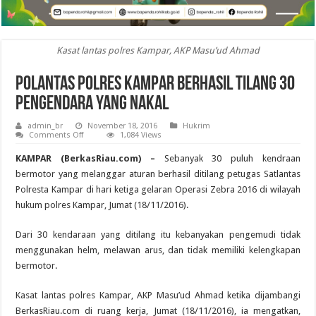
Kasat lantas polres Kampar, AKP Masu’ud Ahmad
Polantas Polres Kampar Berhasil Tilang 30
Pengendara Yang Nakal
admin_br
November 18, 2016
Hukrim
on
Comments Off
1,084 Views
Polantas
Polres
KAMPAR (BerkasRiau.com) –
Sebanyak 30 puluh kendraan
Kampar
Berhasil
bermotor yang melanggar aturan berhasil ditilang petugas Satlantas
Tilang
Polresta Kampar di hari ketiga gelaran Operasi Zebra 2016 di wilayah
30
Pengendara
hukum polres Kampar, Jumat (18/11/2016).
Yang
Nakal
Dari 30 kendaraan yang ditilang itu kebanyakan pengemudi tidak
menggunakan helm, melawan arus, dan tidak memiliki kelengkapan
bermotor.
Kasat lantas polres Kampar, AKP Masu’ud Ahmad ketika dijambangi
BerkasRiau.com di ruang kerja, Jumat (18/11/2016), ia mengatkan,