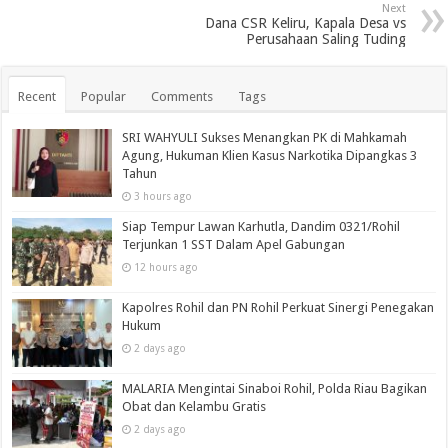
Next
Dana CSR Keliru, Kapala Desa vs
Perusahaan Saling Tuding
Recent
Popular
Comments
Tags
SRI WAHYULI Sukses Menangkan PK di Mahkamah
Agung, Hukuman Klien Kasus Narkotika Dipangkas 3
Tahun
3 hours ago
Siap Tempur Lawan Karhutla, Dandim 0321/Rohil
Terjunkan 1 SST Dalam Apel Gabungan
12 hours ago
Kapolres Rohil dan PN Rohil Perkuat Sinergi Penegakan
Hukum
2 days ago
MALARIA Mengintai Sinaboi Rohil, Polda Riau Bagikan
Obat dan Kelambu Gratis
2 days ago