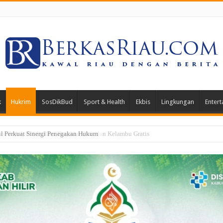
k
Hukrim
SosDikBud
Sport & Health
Ekbis
Lingkungan
Entert
 Rohil, Polda Riau Bagikan Obat dan Kelambu Gratis