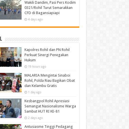
Wakili Dandim, Pasi Pers Kodim
0321/Rohil Turut Semarakkan
CFD di Bagansiapiapi
4 days ago
l
Kapolres Rohil dan PN Rohil
Perkuat Sinergi Penegakan
Hukum
19 hours ago
MALARIA Mengintai Sinaboi
Rohil, Polda Riau Bagikan Obat
dan Kelambu Gratis
1 day ago
Kesbangpol Rohil Apresiasi
Semangat Nasionalisme Warga
Sambut HUT RI KE-81
2 days ago
Antusiasme Tinggi Pedagang