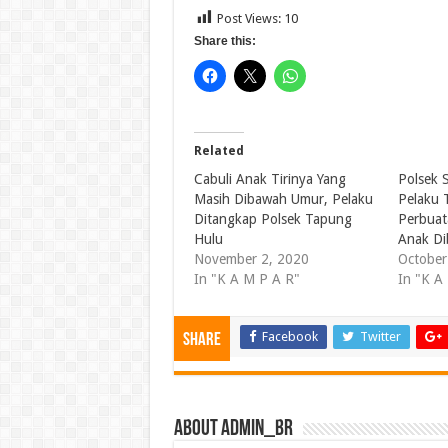
Post Views:
10
Share this:
Related
Cabuli Anak Tirinya Yang
Polsek 
Masih Dibawah Umur, Pelaku
Pelaku 
Ditangkap Polsek Tapung
Perbuat
Hulu
Anak D
November 2, 2020
October
In "K A M P A R"
In "K A
Facebook
Twitter
Share
About admin_br