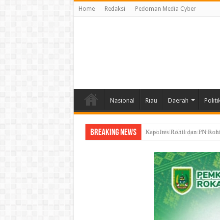
Home
Redaksi
Pedoman Media Cyber
Nasional
Riau
Daerah
Politi
Breaking News
MALARIA Mengintai Sinaboi