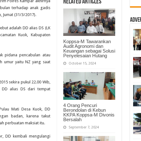
Related Articles
rim Polres Kampar akhirnya
Warga
Kuok
abulan terhadap anak gadis
Tersangka
, Jumat (31/3/2017).
Kasus
Pencabulan
Adve
Berhasil
Diringkus
ebut adalah DD alias DS (LK
camatan Kuok, Kabupaten
Koppsa-M Tawarankan
Audit Agronomi dan
Keuangan sebagai Solusi
ak pidana pencabulan atau
Penyelesaian Hutang
h umur yaitu NZ yang saat
October 15, 2024
2015 sekira pukul 22.00 Wib,
a DD alias DS dari tempat
4 Orang Pencuri
 Pulau Mati Desa Kuok, DD
Berondolan di Kebun
KKPA Koppsa-M Divonis
gan badan, karena takut
Bersalah
ah perbuatan maksiat itu.
September 7, 2024
r, DD kembali mengulangi