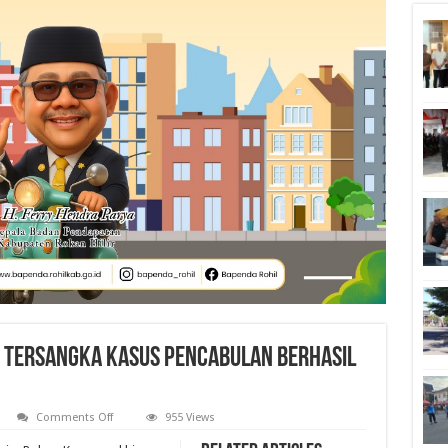
 Tersangka Kasus Pencabulan Berhasil
on
Comments Off
955 Views
Setahun
Buron,