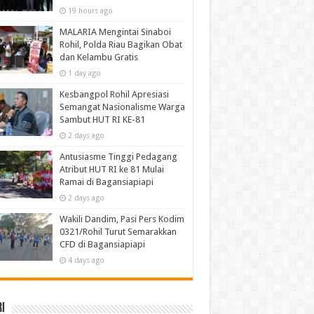
19 hours ago
MALARIA Mengintai Sinaboi
Rohil, Polda Riau Bagikan Obat
dan Kelambu Gratis
1 day ago
Kesbangpol Rohil Apresiasi
Semangat Nasionalisme Warga
Sambut HUT RI KE-81
2 days ago
Antusiasme Tinggi Pedagang
Atribut HUT RI ke 81 Mulai
Ramai di Bagansiapiapi
2 days ago
Wakili Dandim, Pasi Pers Kodim
0321/Rohil Turut Semarakkan
CFD di Bagansiapiapi
4 days ago
i