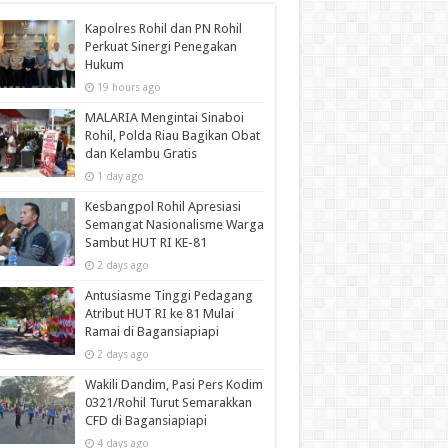
Kapolres Rohil dan PN Rohil
Perkuat Sinergi Penegakan
Hukum
19 hours ago
MALARIA Mengintai Sinaboi
Rohil, Polda Riau Bagikan Obat
dan Kelambu Gratis
1 day ago
Kesbangpol Rohil Apresiasi
Semangat Nasionalisme Warga
Sambut HUT RI KE-81
2 days ago
Antusiasme Tinggi Pedagang
Atribut HUT RI ke 81 Mulai
Ramai di Bagansiapiapi
2 days ago
Wakili Dandim, Pasi Pers Kodim
0321/Rohil Turut Semarakkan
CFD di Bagansiapiapi
4 days ago