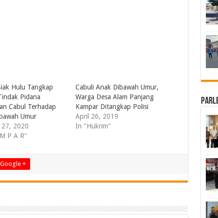
Siak Hulu Tangkap
Cabuli Anak Dibawah Umur,
Tindak Pidana
Warga Desa Alam Panjang
Parl
an Cabul Terhadap
Kampar Ditangkap Polisi
ibawah Umur
April 26, 2019
 27, 2020
In "Hukrim"
 M P A R"
Google +