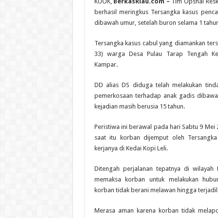
KUOK,
BerkasRiau.com –
Tim Opsnal Resk
berhasil meringkus Tersangka kasus penc
dibawah umur, setelah buron selama 1 tahun
Tersangka kasus cabul yang diamankan ters
33) warga Desa Pulau Tarap Tengah Ke
Kampar.
DD alias DS diduga telah melakukan tind
pemerkosaan terhadap anak gadis dibawa
kejadian masih berusia 15 tahun.
Peristiwa ini berawal pada hari Sabtu 9 Mei 
saat itu korban dijemput oleh Tersangk
kerjanya di Kedai Kopi Leli.
Ditengah perjalanan tepatnya di wilayah
memaksa korban untuk melakukan hubun
korban tidak berani melawan hingga terjadil
Merasa aman karena korban tidak melapo