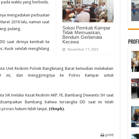
i pada waktu yang berbeda.
irnya mengadukan perbuatan
Maret 2016 lalu, namun saat
Solusi Pemkab Kampar
lang-pulang.
Tidak Memuaskan,
Bendum Gerlamata
Kecewa
Profi
D saat dirinya kembali ke
c. Kuok setelah menghilang
November 17, 2023
ta Unit Reskrim Polsek Bangkinang Barat kemudian melakukan
D ini, dan menggiringnya ke Polres Kampar untuk
ta SiK melalui Kasat Reskrim AKP. YE. Bambang Dewanto SH saat
, disampaikan Bambang bahwa tersangka DD saat ini telah
 proses hukum lebih lanjut.
(tbnpk).
print