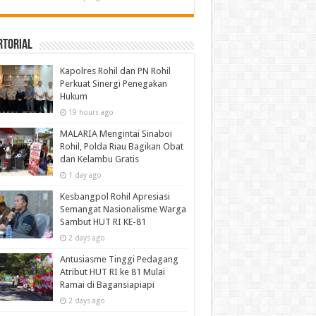
rtorial
Kapolres Rohil dan PN Rohil
Perkuat Sinergi Penegakan
Hukum
19 hours ago
MALARIA Mengintai Sinaboi
Rohil, Polda Riau Bagikan Obat
dan Kelambu Gratis
1 day ago
Kesbangpol Rohil Apresiasi
Semangat Nasionalisme Warga
Sambut HUT RI KE-81
2 days ago
Antusiasme Tinggi Pedagang
Atribut HUT RI ke 81 Mulai
Ramai di Bagansiapiapi
2 days ago