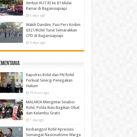
Atribut HUT RI ke 81 Mulai
Ramai di Bagansiapiapi
2 days ago
Wakili Dandim, Pasi Pers Kodim
0321/Rohil Turut Semarakkan
CFD di Bagansiapiapi
4 days ago
ementaria
Kapolres Rohil dan PN Rohil
Perkuat Sinergi Penegakan
Hukum
19 hours ago
MALARIA Mengintai Sinaboi
Rohil, Polda Riau Bagikan Obat
dan Kelambu Gratis
1 day ago
Kesbangpol Rohil Apresiasi
Semangat Nasionalisme Warga