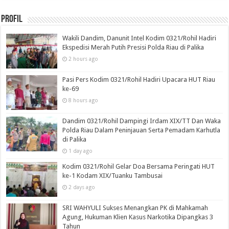
Profil
Wakili Dandim, Danunit Intel Kodim 0321/Rohil Hadiri
Ekspedisi Merah Putih Presisi Polda Riau di Palika
2 hours ago
Pasi Pers Kodim 0321/Rohil Hadiri Upacara HUT Riau
ke-69
8 hours ago
Dandim 0321/Rohil Dampingi Irdam XIX/TT Dan Waka
Polda Riau Dalam Peninjauan Serta Pemadam Karhutla
di Palika
1 day ago
Kodim 0321/Rohil Gelar Doa Bersama Peringati HUT
ke-1 Kodam XIX/Tuanku Tambusai
2 days ago
SRI WAHYULI Sukses Menangkan PK di Mahkamah
Agung, Hukuman Klien Kasus Narkotika Dipangkas 3
Tahun