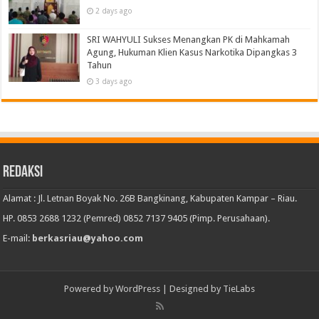
2 days ago
SRI WAHYULI Sukses Menangkan PK di Mahkamah
Agung, Hukuman Klien Kasus Narkotika Dipangkas 3
Tahun
3 days ago
Redaksi
Alamat : Jl. Letnan Boyak No. 26B Bangkinang, Kabupaten Kampar – Riau.
HP. 0853 2688 1232 (Pemred) 0852 7137 9405 (Pimp. Perusahaan).
E-mail:
berkasriau@yahoo.com
Powered by
WordPress
| Designed by
TieLabs