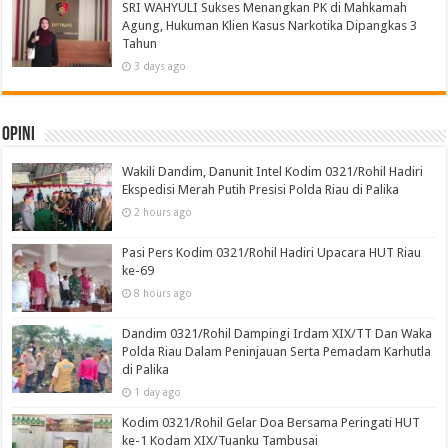
SRI WAHYULI Sukses Menangkan PK di Mahkamah
Agung, Hukuman Klien Kasus Narkotika Dipangkas 3
Tahun
3 days ago
Opini
Wakili Dandim, Danunit Intel Kodim 0321/Rohil Hadiri
Ekspedisi Merah Putih Presisi Polda Riau di Palika
2 hours ago
Pasi Pers Kodim 0321/Rohil Hadiri Upacara HUT Riau
ke-69
8 hours ago
Dandim 0321/Rohil Dampingi Irdam XIX/TT Dan Waka
Polda Riau Dalam Peninjauan Serta Pemadam Karhutla
di Palika
1 day ago
Kodim 0321/Rohil Gelar Doa Bersama Peringati HUT
ke-1 Kodam XIX/Tuanku Tambusai