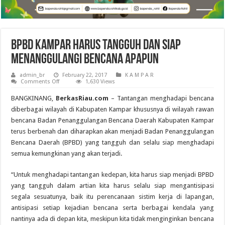
BPBD Kampar Harus Tangguh dan Siap
Menanggulangi Bencana Apapun
admin_br
February 22, 2017
K A M P A R
on
Comments Off
1,630 Views
BPBD
Kampar
BANGKINANG,
BerkasRiau.com
– Tantangan menghadapi bencana
Harus
Tangguh
diberbagai wilayah di Kabupaten Kampar khususnya di wilayah rawan
dan
bencana Badan Penanggulangan Bencana Daerah Kabupaten Kampar
Siap
Menanggulangi
terus berbenah dan diharapkan akan menjadi Badan Penanggulangan
Bencana
Apapun
Bencana Daerah (BPBD) yang tangguh dan selalu siap menghadapi
semua kemungkinan yang akan terjadi.
“Untuk menghadapi tantangan kedepan, kita harus siap menjadi BPBD
yang tangguh dalam artian kita harus selalu siap mengantisipasi
segala sesuatunya, baik itu perencanaan sistim kerja di lapangan,
antisipasi setiap kejadian bencana serta berbagai kendala yang
nantinya ada di depan kita, meskipun kita tidak menginginkan bencana