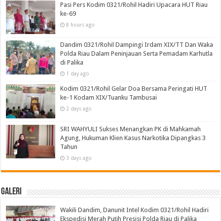
Pasi Pers Kodim 0321/Rohil Hadiri Upacara HUT Riau
ke-69
8 hours ago
Dandim 0321/Rohil Dampingi Irdam XIX/TT Dan Waka
Polda Riau Dalam Peninjauan Serta Pemadam Karhutla
di Palika
1 day ago
Kodim 0321/Rohil Gelar Doa Bersama Peringati HUT
ke-1 Kodam XIX/Tuanku Tambusai
2 days ago
SRI WAHYULI Sukses Menangkan PK di Mahkamah
Agung, Hukuman Klien Kasus Narkotika Dipangkas 3
Tahun
3 days ago
Galeri
Wakili Dandim, Danunit Intel Kodim 0321/Rohil Hadiri
Ekspedisi Merah Putih Presisi Polda Riau di Palika