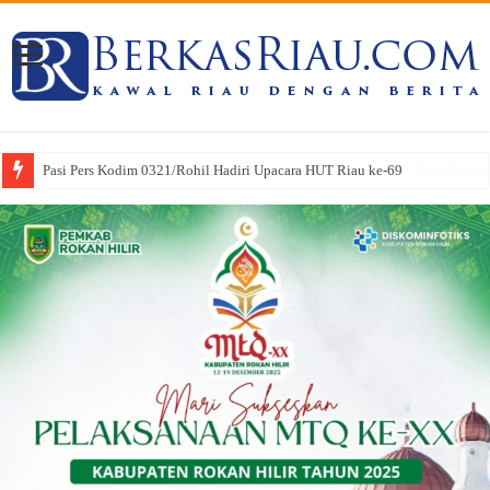
Dandim 0321/Rohil Dampingi Irdam XIX/TT Dan Waka Polda Riau Dalam Pe