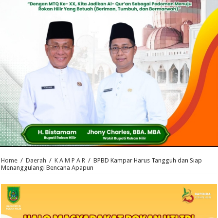
Home
/
Daerah
/
K A M P A R
/
BPBD Kampar Harus Tangguh dan Siap
Menanggulangi Bencana Apapun