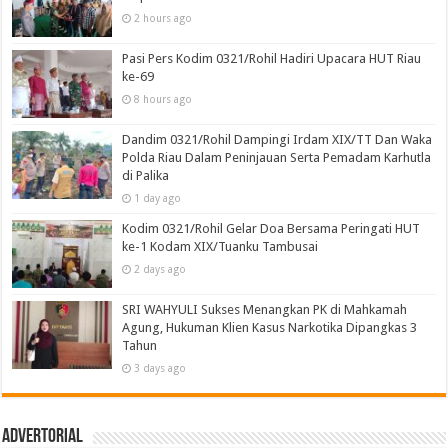
2 hours ago
Pasi Pers Kodim 0321/Rohil Hadiri Upacara HUT Riau
ke-69
8 hours ago
Dandim 0321/Rohil Dampingi Irdam XIX/TT Dan Waka
Polda Riau Dalam Peninjauan Serta Pemadam Karhutla
di Palika
1 day ago
Kodim 0321/Rohil Gelar Doa Bersama Peringati HUT
ke-1 Kodam XIX/Tuanku Tambusai
2 days ago
SRI WAHYULI Sukses Menangkan PK di Mahkamah
Agung, Hukuman Klien Kasus Narkotika Dipangkas 3
Tahun
3 days ago
Advertorial