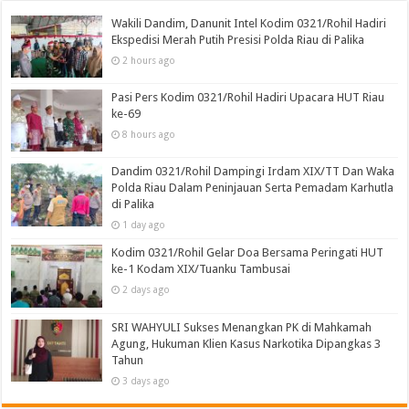
Wakili Dandim, Danunit Intel Kodim 0321/Rohil Hadiri
Ekspedisi Merah Putih Presisi Polda Riau di Palika
2 hours ago
Pasi Pers Kodim 0321/Rohil Hadiri Upacara HUT Riau
ke-69
8 hours ago
Dandim 0321/Rohil Dampingi Irdam XIX/TT Dan Waka
Polda Riau Dalam Peninjauan Serta Pemadam Karhutla
di Palika
1 day ago
Kodim 0321/Rohil Gelar Doa Bersama Peringati HUT
ke-1 Kodam XIX/Tuanku Tambusai
2 days ago
SRI WAHYULI Sukses Menangkan PK di Mahkamah
Agung, Hukuman Klien Kasus Narkotika Dipangkas 3
Tahun
3 days ago