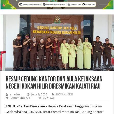
RESMI! Gedung Kantor dan Aula Kejaksaan
Negeri Rokan Hilir Diresmikan Kajati Riau
ar_admin
June 9, 2026
ROKAN HILIR
on
Comments Off
37 Views
RESMI!
Gedung
ROHIL –BerkasRiau.com –
Kepala Kejaksaan Tinggi Riau I Dewa
Kantor
dan
Gede Wirajana, S.H., M.H. secara resmi meresmikan Gedung Kantor