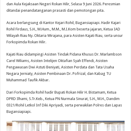
Aula
dan Aula Kejaksaan Negeri Rokan Hilir, Selasa 9 Juni 2026. Peresmian
Kejaksaan
Negeri
ditandai penandatanganan prasasti dan pemotongan pita.
Rokan
Hilir
Diresmikan
Acara berlangsung di Kantor Kejari Rohil, Bagansiapiapi. Hadir Kajari
Kajati
Riau
Rohil Firdaus, S.H., M.Hum., M.M., M.I.Kom beserta jajaran, Ketua IAD
Wilayah Riau Ny. Oktaria Wirajana, para Asisten Kajati Riau, serta unsur
Forkopimda Rokan Hilir.
Kajati Riau didampingi Asisten Tindak Pidana Khusus Dr. Marlambson
Carel Wiliams, Asisten Intelijen Oktafian Syah Effendi, Asisten
Pengawasan Dwi Astuti Beniyati, Asisten Perdata dan Tata Usaha
Negara Jerniaty, Asisten Pembinaan Dr. Pofrizal, dan Kabag TU
Muhammad Taufik Akbar.
Dari Forkopimda Rohil hadir Bupati Rokan Hilir H. Bistamam, Ketua
DPRD Ilhami, S.Tr.Keb., Ketua PN Nurmala Sinurat, S.H., M.H., Dandim
0321/Rohil Letkol Inf Diki Apriyadi, serta perwakilan Polres dan Lapas
Bagansiapiapi.