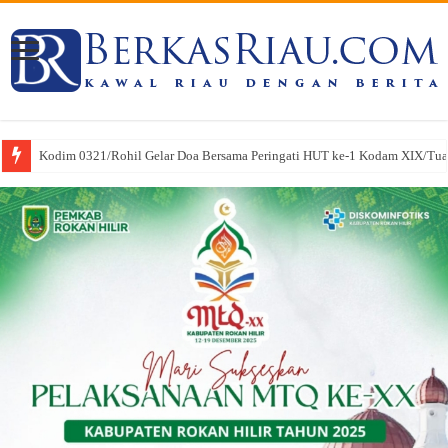
Kodim 0321/Rohil Gelar Doa Bersama Peringati HUT ke-1 Kodam XIX/Tu