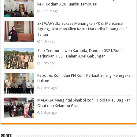
ke-1 Kodam XIX/Tuanku Tambusai
7 hours ago
SRI WAHYULI Sukses Menangkan PK di Mahkamah
Agung, Hukuman Klien Kasus Narkotika Dipangkas 3
Tahun
1 day ago
Siap Tempur Lawan Karhutla, Dandim 0321/Rohil
Terjunkan 1 SST Dalam Apel Gabungan
1 day ago
Kapolres Rohil dan PN Rohil Perkuat Sinergi Penegakan
Hukum
2 days ago
MALARIA Mengintai Sinaboi Rohil, Polda Riau Bagikan
Obat dan Kelambu Gratis
3 days ago
Profil