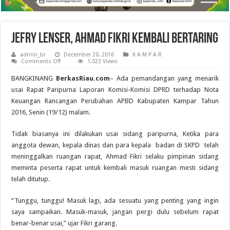
Jefry Lenser, Ahmad Fikri Kembali Bertaring
admin_br
December 20, 2016
K A M P A R
on
Comments Off
1,023 Views
Jefry
Lenser,
BANGKINANG
BerkasRiau.com
– Ada pemandangan yang menarik
Ahmad
Fikri
usai Rapat Paripurna Laporan Komisi-Komisi DPRD terhadap Nota
Kembali
Keuangan Rancangan Perubahan APBD Kabupaten Kampar Tahun
Bertaring
2016, Senin (19/12) malam.
Tidak biasanya ini dilakukan usai sidang paripurna, Ketika para
anggota dewan, kepala dinas dan para kepala badan di SKPD telah
meninggalkan ruangan rapat, Ahmad Fikri selaku pimpinan sidang
meminta peserta rapat untuk kembali masuk ruangan mesti sidang
telah ditutup.
“Tunggu, tunggu! Masuk lagi, ada sesuatu yang penting yang ingin
saya sampaikan. Masuk-masuk, jangan pergi dulu sebelum rapat
benar-benar usai,” ujar Fikri garang.