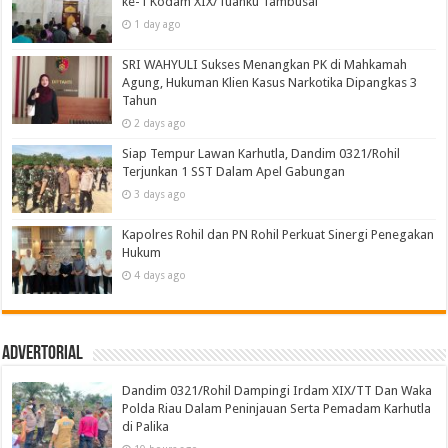
ke-1 Kodam XIX/Tuanku Tambusai
1 day ago
SRI WAHYULI Sukses Menangkan PK di Mahkamah
Agung, Hukuman Klien Kasus Narkotika Dipangkas 3
Tahun
2 days ago
Siap Tempur Lawan Karhutla, Dandim 0321/Rohil
Terjunkan 1 SST Dalam Apel Gabungan
3 days ago
Kapolres Rohil dan PN Rohil Perkuat Sinergi Penegakan
Hukum
4 days ago
Advertorial
Dandim 0321/Rohil Dampingi Irdam XIX/TT Dan Waka
Polda Riau Dalam Peninjauan Serta Pemadam Karhutla
di Palika