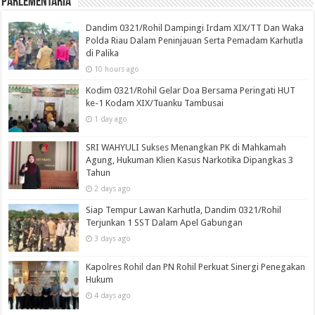
Parlementaria
Dandim 0321/Rohil Dampingi Irdam XIX/TT Dan Waka
Polda Riau Dalam Peninjauan Serta Pemadam Karhutla
di Palika
10 hours ago
Kodim 0321/Rohil Gelar Doa Bersama Peringati HUT
ke-1 Kodam XIX/Tuanku Tambusai
1 day ago
SRI WAHYULI Sukses Menangkan PK di Mahkamah
Agung, Hukuman Klien Kasus Narkotika Dipangkas 3
Tahun
2 days ago
Siap Tempur Lawan Karhutla, Dandim 0321/Rohil
Terjunkan 1 SST Dalam Apel Gabungan
3 days ago
Kapolres Rohil dan PN Rohil Perkuat Sinergi Penegakan
Hukum
4 days ago