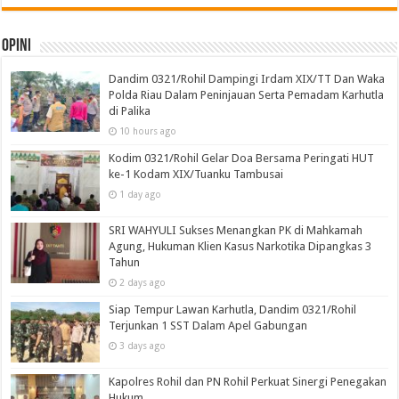
Opini
Dandim 0321/Rohil Dampingi Irdam XIX/TT Dan Waka
Polda Riau Dalam Peninjauan Serta Pemadam Karhutla
di Palika
10 hours ago
Kodim 0321/Rohil Gelar Doa Bersama Peringati HUT
ke-1 Kodam XIX/Tuanku Tambusai
1 day ago
SRI WAHYULI Sukses Menangkan PK di Mahkamah
Agung, Hukuman Klien Kasus Narkotika Dipangkas 3
Tahun
2 days ago
Siap Tempur Lawan Karhutla, Dandim 0321/Rohil
Terjunkan 1 SST Dalam Apel Gabungan
3 days ago
Kapolres Rohil dan PN Rohil Perkuat Sinergi Penegakan
Hukum