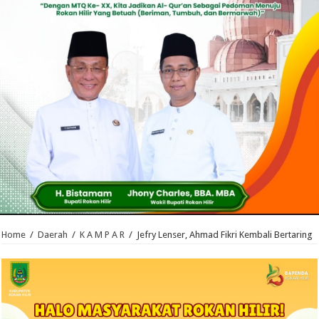
Home
/
Daerah
/
K A M P A R
/
Jefry Lenser, Ahmad Fikri Kembali Bertaring