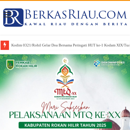
Kodim 0321/Rohil Gelar Doa Bersama Peringati HUT ke-1 Kodam XIX/Tu