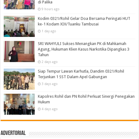
di Palika
9 hours ago
Kodim 0321/Rohil Gelar Doa Bersama Peringati HUT
ke-1 Kodam XIX/Tuanku Tambusai
1 day ago
SRI WAHYULI Sukses Menangkan PK di Mahkamah
Agung, Hukuman Klien Kasus Narkotika Dipangkas 3
Tahun
2 days ago
Siap Tempur Lawan Karhutla, Dandim 0321/Rohil
Terjunkan 1 SST Dalam Apel Gabungan
3 days ago
Kapolres Rohil dan PN Rohil Perkuat Sinergi Penegakan
Hukum
4 days ago
Advertorial