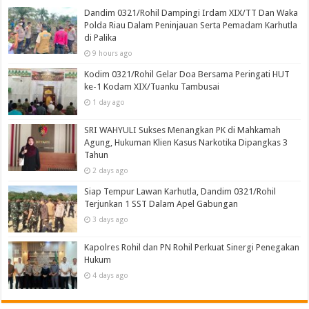
Dandim 0321/Rohil Dampingi Irdam XIX/TT Dan Waka
Polda Riau Dalam Peninjauan Serta Pemadam Karhutla
di Palika
9 hours ago
Kodim 0321/Rohil Gelar Doa Bersama Peringati HUT
ke-1 Kodam XIX/Tuanku Tambusai
1 day ago
SRI WAHYULI Sukses Menangkan PK di Mahkamah
Agung, Hukuman Klien Kasus Narkotika Dipangkas 3
Tahun
2 days ago
Siap Tempur Lawan Karhutla, Dandim 0321/Rohil
Terjunkan 1 SST Dalam Apel Gabungan
3 days ago
Kapolres Rohil dan PN Rohil Perkuat Sinergi Penegakan
Hukum
4 days ago