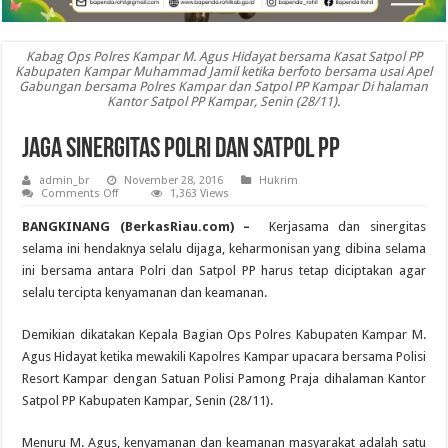
Kabag Ops Polres Kampar M. Agus Hidayat bersama Kasat Satpol PP
Kabupaten Kampar Muhammad Jamil ketika berfoto bersama usai Apel
Gabungan bersama Polres Kampar dan Satpol PP Kampar Di halaman
Kantor Satpol PP Kampar, Senin (28/11).
Jaga Sinergitas Polri Dan Satpol PP
admin_br
November 28, 2016
Hukrim
on
Comments Off
1,363 Views
Jaga
Sinergitas
BANGKINANG (BerkasRiau.com) –
Kerjasama dan sinergitas
Polri
Dan
selama ini hendaknya selalu dijaga, keharmonisan yang dibina selama
Satpol
ini bersama antara Polri dan Satpol PP harus tetap diciptakan agar
PP
selalu tercipta kenyamanan dan keamanan.
Demikian dikatakan Kepala Bagian Ops Polres Kabupaten Kampar M.
Agus Hidayat ketika mewakili Kapolres Kampar upacara bersama Polisi
Resort Kampar dengan Satuan Polisi Pamong Praja dihalaman Kantor
Satpol PP Kabupaten Kampar, Senin (28/11).
Menuru M. Agus, kenyamanan dan keamanan masyarakat adalah satu