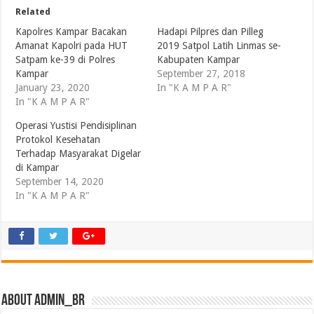
Related
Kapolres Kampar Bacakan
Hadapi Pilpres dan Pilleg
Amanat Kapolri pada HUT
2019 Satpol Latih Linmas se-
Satpam ke-39 di Polres
Kabupaten Kampar
Kampar
September 27, 2018
January 23, 2020
In "K A M P A R"
In "K A M P A R"
Operasi Yustisi Pendisiplinan
Protokol Kesehatan
Terhadap Masyarakat Digelar
di Kampar
September 14, 2020
In "K A M P A R"
About admin_br