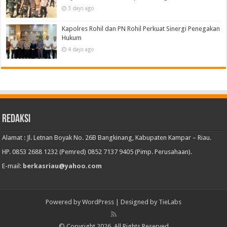
3 days ago
Kapolres Rohil dan PN Rohil Perkuat Sinergi Penegakan
Hukum
4 days ago
Redaksi
Alamat : Jl. Letnan Boyak No. 26B Bangkinang, Kabupaten Kampar – Riau.
HP. 0853 2688 1232 (Pemred) 0852 7137 9405 (Pimp. Perusahaan).
E-mail:
berkasriau@yahoo.com
Powered by
WordPress
| Designed by
TieLabs
© Copyright 2026, All Rights Reserved