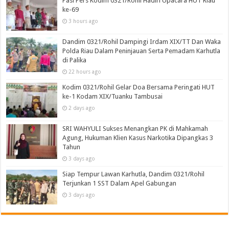
Pasi Pers Kodim 0321/Rohil Hadiri Upacara HUT Riau
ke-69
3 hours ago
Dandim 0321/Rohil Dampingi Irdam XIX/TT Dan Waka
Polda Riau Dalam Peninjauan Serta Pemadam Karhutla
di Palika
22 hours ago
Kodim 0321/Rohil Gelar Doa Bersama Peringati HUT
ke-1 Kodam XIX/Tuanku Tambusai
2 days ago
SRI WAHYULI Sukses Menangkan PK di Mahkamah
Agung, Hukuman Klien Kasus Narkotika Dipangkas 3
Tahun
3 days ago
Siap Tempur Lawan Karhutla, Dandim 0321/Rohil
Terjunkan 1 SST Dalam Apel Gabungan
3 days ago