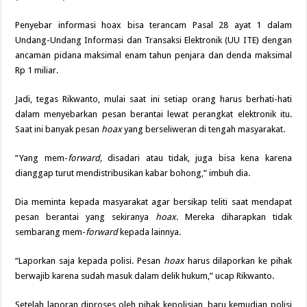
Penyebar informasi hoax bisa terancam Pasal 28 ayat 1 dalam
Undang-Undang Informasi dan Transaksi Elektronik (UU ITE) dengan
ancaman pidana maksimal enam tahun penjara dan denda maksimal
Rp 1 miliar.
Jadi, tegas Rikwanto, mulai saat ini setiap orang harus berhati-hati
dalam menyebarkan pesan berantai lewat perangkat elektronik itu.
Saat ini banyak pesan
hoax
yang berseliweran di tengah masyarakat.
“Yang mem-
forward,
disadari atau tidak, juga bisa kena karena
dianggap turut mendistribusikan kabar bohong,” imbuh dia.
Dia meminta kepada masyarakat agar bersikap teliti saat mendapat
pesan berantai yang sekiranya
hoax
. Mereka diharapkan tidak
sembarang mem-
forward
kepada lainnya.
“Laporkan saja kepada polisi. Pesan
hoax
harus dilaporkan ke pihak
berwajib karena sudah masuk dalam delik hukum,” ucap Rikwanto.
Setelah laporan diproses oleh pihak kepolisian, baru kemudian polisi