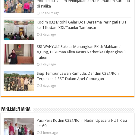
Polda Riau Dalam Peninjauan Serta Pemadam Karhutla
di Palika
22 hours ago
Kodim 0321/Rohil Gelar Doa Bersama Peringati HUT
ke-1 Kodam XIX/Tuanku Tambusai
2 days ago
SRI WAHYULI Sukses Menangkan PK di Mahkamah
Agung, Hukuman Klien Kasus Narkotika Dipangkas 3
Tahun
3 days ago
Siap Tempur Lawan Karhutla, Dandim 0321/Rohil
Terjunkan 1 SST Dalam Apel Gabungan
3 days ago
Parlementaria
Pasi Pers Kodim 0321/Rohil Hadiri Upacara HUT Riau
ke-69
3 hours ago