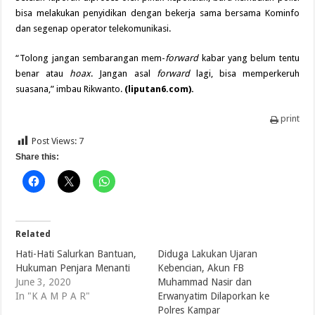
bisa melakukan penyidikan dengan bekerja sama bersama Kominfo
dan segenap operator telekomunikasi.
“Tolong jangan sembarangan mem-
forward
kabar yang belum tentu
benar atau
hoax
. Jangan asal
forward
lagi, bisa memperkeruh
suasana,” imbau Rikwanto.
(liputan6.com).
print
Post Views:
7
Share this:
Related
Hati-Hati Salurkan Bantuan,
Diduga Lakukan Ujaran
Hukuman Penjara Menanti
Kebencian, Akun FB
June 3, 2020
Muhammad Nasir dan
In "K A M P A R"
Erwanyatim Dilaporkan ke
Polres Kampar