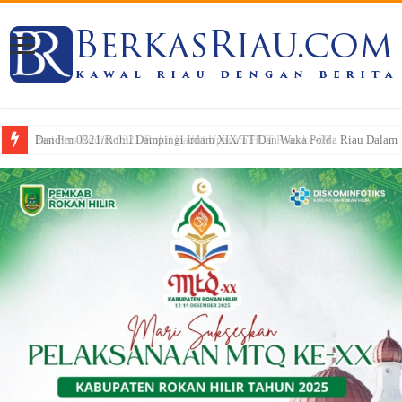
Dandim 0321/Rohil Dampingi Irdam XIX/TT Dan Waka Polda Riau Dalam Pe