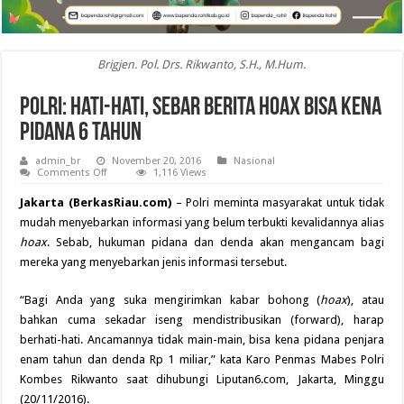
Brigjen. Pol. Drs. Rikwanto, S.H., M.Hum.
Polri: Hati-hati, Sebar Berita Hoax Bisa Kena
Pidana 6 Tahun
admin_br
November 20, 2016
Nasional
on
Comments Off
1,116 Views
Polri:
Hati-
Jakarta (BerkasRiau.com)
–
Polri
meminta masyarakat untuk tidak
hati,
Sebar
mudah menyebarkan informasi yang belum terbukti kevalidannya alias
Berita
hoax
. Sebab, hukuman pidana dan denda akan mengancam bagi
Hoax
Bisa
mereka yang menyebarkan jenis informasi tersebut.
Kena
Pidana
6
“Bagi Anda yang suka mengirimkan kabar bohong (
hoax
), atau
Tahun
bahkan cuma sekadar iseng mendistribusikan (forward), harap
berhati-hati. Ancamannya tidak main-main, bisa kena pidana penjara
enam tahun dan denda Rp 1 miliar,” kata Karo Penmas Mabes Polri
Kombes
Rikwanto
saat dihubungi Liputan6.com, Jakarta, Minggu
(20/11/2016).