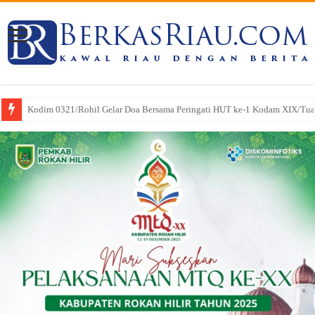
SRI WAHYULI Sukses Menangkan PK di Mahkamah Agung, Hukuman Klien