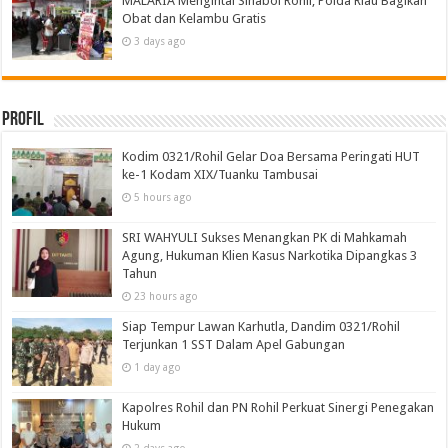
MALARIA Mengintai Sinaboi Rohil, Polda Riau Bagikan
Obat dan Kelambu Gratis
3 days ago
Profil
Kodim 0321/Rohil Gelar Doa Bersama Peringati HUT
ke-1 Kodam XIX/Tuanku Tambusai
5 hours ago
SRI WAHYULI Sukses Menangkan PK di Mahkamah
Agung, Hukuman Klien Kasus Narkotika Dipangkas 3
Tahun
23 hours ago
Siap Tempur Lawan Karhutla, Dandim 0321/Rohil
Terjunkan 1 SST Dalam Apel Gabungan
1 day ago
Kapolres Rohil dan PN Rohil Perkuat Sinergi Penegakan
Hukum