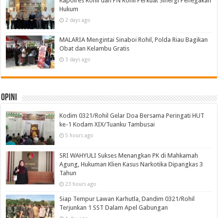
Kapolres Rohil dan PN Rohil Perkuat Sinergi Penegakan
Hukum
2 days ago
MALARIA Mengintai Sinaboi Rohil, Polda Riau Bagikan
Obat dan Kelambu Gratis
3 days ago
Opini
Kodim 0321/Rohil Gelar Doa Bersama Peringati HUT
ke-1 Kodam XIX/Tuanku Tambusai
5 hours ago
SRI WAHYULI Sukses Menangkan PK di Mahkamah
Agung, Hukuman Klien Kasus Narkotika Dipangkas 3
Tahun
23 hours ago
Siap Tempur Lawan Karhutla, Dandim 0321/Rohil
Terjunkan 1 SST Dalam Apel Gabungan