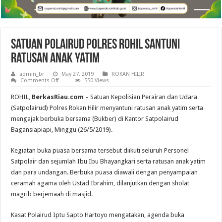
Satuan Polairud Polres Rohil Santuni
Ratusan Anak Yatim
admin_br
May 27, 2019
ROKAN HILIR
on
Comments Off
550 Views
Satuan
Polairud
ROHIL,
BerkasRiau.com
– Satuan Kepolisian Perairan dan Udara
Polres
Rohil
(Satpolairud) Polres Rokan Hilir menyantuni ratusan anak yatim serta
Santuni
mengajak berbuka bersama (Bukber) di Kantor Satpolairud
Ratusan
Anak
Bagansiapiapi, Minggu (26/5/2019).
Yatim
Kegiatan buka puasa bersama tersebut diikuti seluruh Personel
Satpolair dan sejumlah Ibu Ibu Bhayangkari serta ratusan anak yatim
dan para undangan. Berbuka puasa diawali dengan penyampaian
ceramah agama oleh Ustad Ibrahim, dilanjutkan dengan sholat
magrib berjemaah di masjid.
Kasat Polairud Iptu Sapto Hartoyo mengatakan, agenda buka