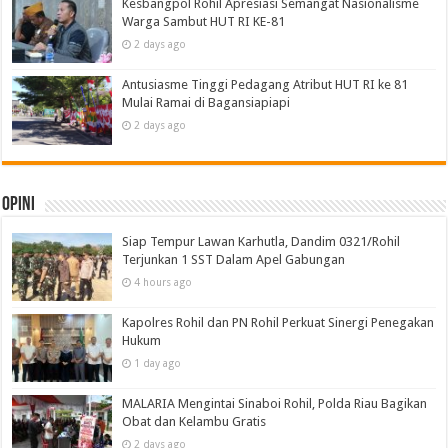
Kesbangpol Rohil Apresiasi Semangat Nasionalisme
Warga Sambut HUT RI KE-81
2 days ago
Antusiasme Tinggi Pedagang Atribut HUT RI ke 81
Mulai Ramai di Bagansiapiapi
2 days ago
Opini
Siap Tempur Lawan Karhutla, Dandim 0321/Rohil
Terjunkan 1 SST Dalam Apel Gabungan
4 hours ago
Kapolres Rohil dan PN Rohil Perkuat Sinergi Penegakan
Hukum
1 day ago
MALARIA Mengintai Sinaboi Rohil, Polda Riau Bagikan
Obat dan Kelambu Gratis
2 days ago