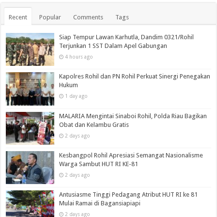
Recent
Popular
Comments
Tags
Siap Tempur Lawan Karhutla, Dandim 0321/Rohil
Terjunkan 1 SST Dalam Apel Gabungan
4 hours ago
Kapolres Rohil dan PN Rohil Perkuat Sinergi Penegakan
Hukum
1 day ago
MALARIA Mengintai Sinaboi Rohil, Polda Riau Bagikan
Obat dan Kelambu Gratis
2 days ago
Kesbangpol Rohil Apresiasi Semangat Nasionalisme
Warga Sambut HUT RI KE-81
2 days ago
Antusiasme Tinggi Pedagang Atribut HUT RI ke 81
Mulai Ramai di Bagansiapiapi
2 days ago