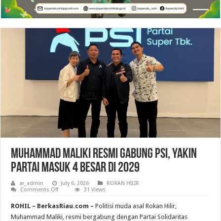
Muhammad Maliki Resmi Gabung PSI, Yakin
Partai Masuk 4 Besar di 2029
ar_admin
July 6, 2026
ROKAN HILIR
on
Comments Off
31 Views
Muhammad
Maliki
ROHIL – BerkasRiau.com –
Politisi muda asal Rokan Hilir,
Resmi
Gabung
Muhammad Maliki, resmi bergabung dengan Partai Solidaritas