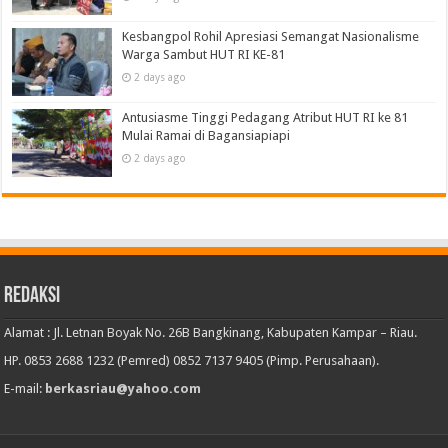
Kesbangpol Rohil Apresiasi Semangat Nasionalisme
Warga Sambut HUT RI KE-81
2 days ago
Antusiasme Tinggi Pedagang Atribut HUT RI ke 81
Mulai Ramai di Bagansiapiapi
2 days ago
Redaksi
Alamat : Jl. Letnan Boyak No. 26B Bangkinang, Kabupaten Kampar – Riau.
HP. 0853 2688 1232 (Pemred) 0852 7137 9405 (Pimp. Perusahaan).
E-mail:
berkasriau@yahoo.com