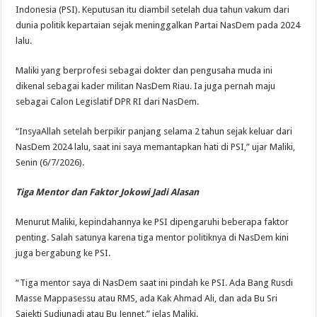
PSI,
Indonesia (PSI). Keputusan itu diambil setelah dua tahun vakum dari
Yakin
Partai
dunia politik kepartaian sejak meninggalkan Partai NasDem pada 2024
Masuk
4
lalu.
Besar
di
2029
Maliki yang berprofesi sebagai dokter dan pengusaha muda ini
dikenal sebagai kader militan NasDem Riau. Ia juga pernah maju
sebagai Calon Legislatif DPR RI dari NasDem.
“InsyaAllah setelah berpikir panjang selama 2 tahun sejak keluar dari
NasDem 2024 lalu, saat ini saya memantapkan hati di PSI,” ujar Maliki,
Senin (6/7/2026).
Tiga Mentor dan Faktor Jokowi Jadi Alasan
Menurut Maliki, kepindahannya ke PSI dipengaruhi beberapa faktor
penting. Salah satunya karena tiga mentor politiknya di NasDem kini
juga bergabung ke PSI.
“Tiga mentor saya di NasDem saat ini pindah ke PSI. Ada Bang Rusdi
Masse Mappasessu atau RMS, ada Kak Ahmad Ali, dan ada Bu Sri
Sajekti Sudjunadi atau Bu Jennet,” jelas Maliki.