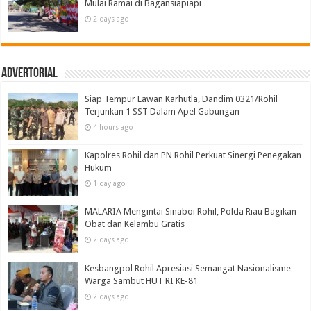
Mulai Ramai di Bagansiapiapi
2 days ago
Advertorial
Siap Tempur Lawan Karhutla, Dandim 0321/Rohil
Terjunkan 1 SST Dalam Apel Gabungan
4 hours ago
Kapolres Rohil dan PN Rohil Perkuat Sinergi Penegakan
Hukum
1 day ago
MALARIA Mengintai Sinaboi Rohil, Polda Riau Bagikan
Obat dan Kelambu Gratis
2 days ago
Kesbangpol Rohil Apresiasi Semangat Nasionalisme
Warga Sambut HUT RI KE-81
2 days ago