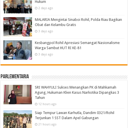
Hukum
2 days ago
MALARIA Mengintai Sinaboi Rohil, Polda Riau Bagikan
Obat dan Kelambu Gratis
3 days ago
Kesbangpol Rohil Apresiasi Semangat Nasionalisme
Warga Sambut HUT RI KE-81
3 days ago
Parlementaria
SRI WAHYULI Sukses Menangkan PK di Mahkamah
Agung, Hukuman Klien Kasus Narkotika Dipangkas 3
Tahun
12 hours ago
Siap Tempur Lawan Karhutla, Dandim 0321/Rohil
Terjunkan 1 SST Dalam Apel Gabungan
21 hours ago