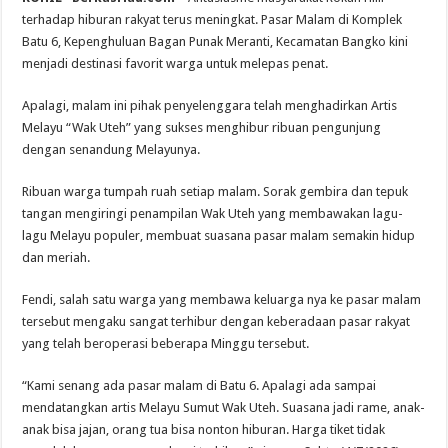
Batu
Enam
terhadap hiburan rakyat terus meningkat. Pasar Malam di Komplek
Jadi
Batu 6, Kepenghuluan Bagan Punak Meranti, Kecamatan Bangko kini
Magnet
Warga
menjadi destinasi favorit warga untuk melepas penat.
Rohil,
Wak
Uteh
Apalagi, malam ini pihak penyelenggara telah menghadirkan Artis
Sukses
Hibur
Melayu “Wak Uteh” yang sukses menghibur ribuan pengunjung
Ribuan
Pengunjung
dengan senandung Melayunya.
Ribuan warga tumpah ruah setiap malam. Sorak gembira dan tepuk
tangan mengiringi penampilan Wak Uteh yang membawakan lagu-
lagu Melayu populer, membuat suasana pasar malam semakin hidup
dan meriah.
Fendi, salah satu warga yang membawa keluarga nya ke pasar malam
tersebut mengaku sangat terhibur dengan keberadaan pasar rakyat
yang telah beroperasi beberapa Minggu tersebut.
“Kami senang ada pasar malam di Batu 6. Apalagi ada sampai
mendatangkan artis Melayu Sumut Wak Uteh. Suasana jadi rame, anak-
anak bisa jajan, orang tua bisa nonton hiburan. Harga tiket tidak