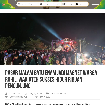
Pasar Malam Batu Enam Jadi Magnet Warga
Rohil, Wak Uteh Sukses Hibur Ribuan
Pengunjung
ar_admin
July 4, 2026
ROKAN HILIR
on
Comments Off
30 Views
Pasar
Malam
ROHIL –Berkasriau.com –
Antusiasme masyarakat Rokan Hilir