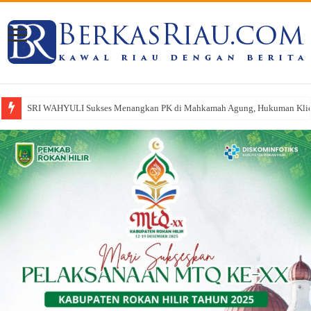
SRI WAHYULI Sukses Menangkan PK di Mahkamah Agung, Hukuman Klien