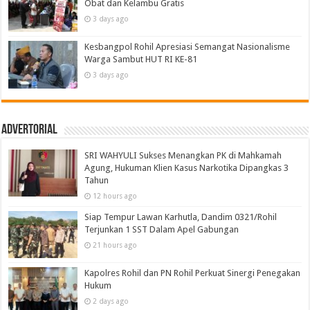
Obat dan Kelambu Gratis
3 days ago
Kesbangpol Rohil Apresiasi Semangat Nasionalisme
Warga Sambut HUT RI KE-81
3 days ago
Advertorial
SRI WAHYULI Sukses Menangkan PK di Mahkamah
Agung, Hukuman Klien Kasus Narkotika Dipangkas 3
Tahun
12 hours ago
Siap Tempur Lawan Karhutla, Dandim 0321/Rohil
Terjunkan 1 SST Dalam Apel Gabungan
21 hours ago
Kapolres Rohil dan PN Rohil Perkuat Sinergi Penegakan
Hukum
2 days ago