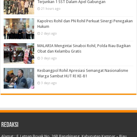
Terjunkan 1 SST Dalam Apel Gabungan
21 hours ago
Kapolres Rohil dan PN Rohil Perkuat Sinergi Penegakan
Hukum
2 days ago
MALARIA Mengintai Sinaboi Rohil, Polda Riau Bagikan
Obat dan Kelambu Gratis
3 days ago
Kesbangpol Rohil Apresiasi Semangat Nasionalisme
Warga Sambut HUT RI KE-81
3 days ago
Redaksi
Alamat : Jl. Letnan Boyak No. 26B Bangkinang, Kabupaten Kampar – Riau.