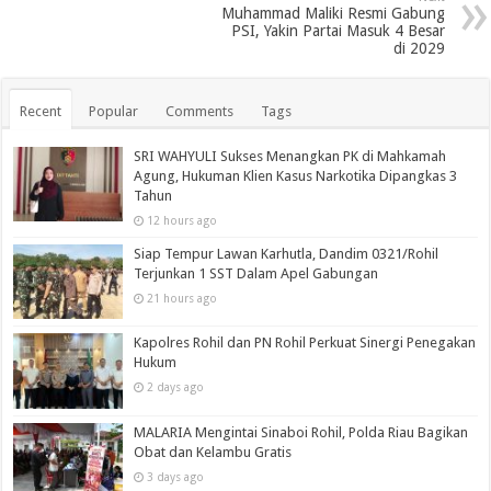
Muhammad Maliki Resmi Gabung
PSI, Yakin Partai Masuk 4 Besar
di 2029
Recent
Popular
Comments
Tags
SRI WAHYULI Sukses Menangkan PK di Mahkamah
Agung, Hukuman Klien Kasus Narkotika Dipangkas 3
Tahun
12 hours ago
Siap Tempur Lawan Karhutla, Dandim 0321/Rohil
Terjunkan 1 SST Dalam Apel Gabungan
21 hours ago
Kapolres Rohil dan PN Rohil Perkuat Sinergi Penegakan
Hukum
2 days ago
MALARIA Mengintai Sinaboi Rohil, Polda Riau Bagikan
Obat dan Kelambu Gratis
3 days ago