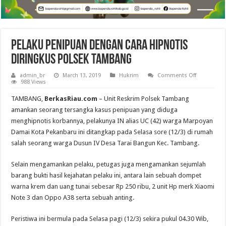
Pelaku Penipuan dengan Cara Hipnotis
Diringkus Polsek Tambang
on
admin_br
March 13, 2019
Hukrim
Comments Off
Pelaku
988 Views
Penipuan
dengan
TAMBANG,
BerkasRiau.com
– Unit Reskrim Polsek Tambang
Cara
Hipnotis
amankan seorang tersangka kasus penipuan yang diduga
Diringkus
menghipnotis korbannya, pelakunya IN alias UC (42) warga Marpoyan
Polsek
Tambang
Damai Kota Pekanbaru ini ditangkap pada Selasa sore (12/3) di rumah
salah seorang warga Dusun IV Desa Tarai Bangun Kec. Tambang.
Selain mengamankan pelaku, petugas juga mengamankan sejumlah
barang bukti hasil kejahatan pelaku ini, antara lain sebuah dompet
warna krem dan uang tunai sebesar Rp 250 ribu, 2 unit Hp merk Xiaomi
Note 3 dan Oppo A38 serta sebuah anting.
Peristiwa ini bermula pada Selasa pagi (12/3) sekira pukul 04.30 Wib,