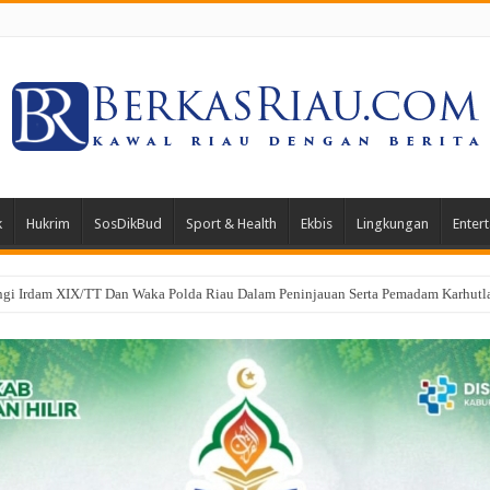
k
Hukrim
SosDikBud
Sport & Health
Ekbis
Lingkungan
Enter
oa Bersama Peringati HUT ke-1 Kodam XIX/Tuanku Tambusai