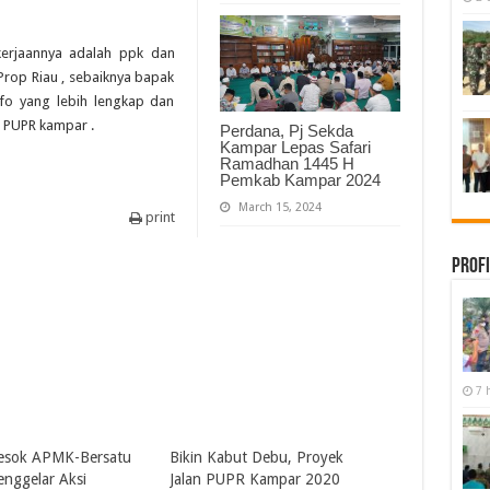
kerjaannya adalah ppk dan
Prop Riau , sebaiknya bapak
nfo yang lebih lengkap dan
s PUPR kampar .
Perdana, Pj Sekda
Kampar Lepas Safari
Ramadhan 1445 H
Pemkab Kampar 2024
March 15, 2024
print
Profi
7 
esok APMK-Bersatu
Bikin Kabut Debu, Proyek
nggelar Aksi
Jalan PUPR Kampar 2020