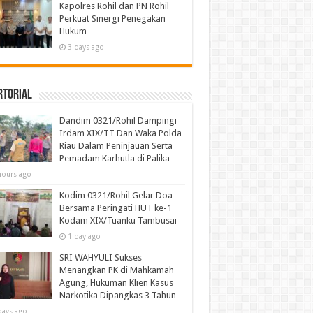
Kapolres Rohil dan PN Rohil
Perkuat Sinergi Penegakan
Hukum
3 days ago
rtorial
Dandim 0321/Rohil Dampingi
Irdam XIX/TT Dan Waka Polda
Riau Dalam Peninjauan Serta
Pemadam Karhutla di Palika
hours ago
Kodim 0321/Rohil Gelar Doa
Bersama Peringati HUT ke-1
Kodam XIX/Tuanku Tambusai
1 day ago
SRI WAHYULI Sukses
Menangkan PK di Mahkamah
Agung, Hukuman Klien Kasus
Narkotika Dipangkas 3 Tahun
days ago