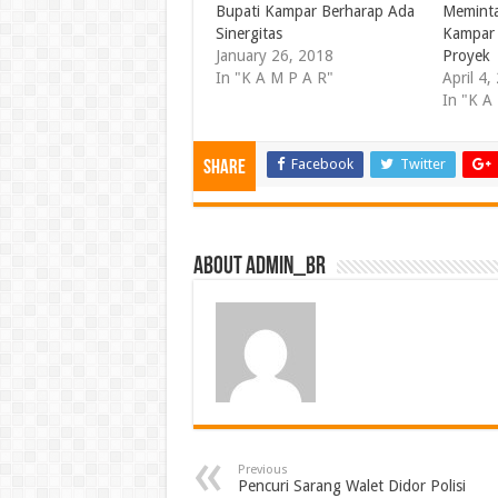
Bupati Kampar Berharap Ada
Meminta
Sinergitas
Kampar 
January 26, 2018
Proyek
In "K A M P A R"
April 4,
In "K A
Facebook
Twitter
Share
About admin_br
Previous
Pencuri Sarang Walet Didor Polisi