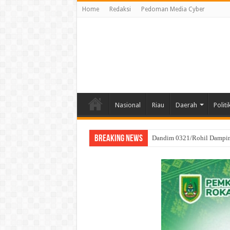
Home
Redaksi
Pedoman Media Cyber
Nasional
Riau
Daerah
Politi
Breaking News
Kodim 0321/Rohil Gelar D