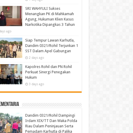
SRI WAHYULI Sukses
Menangkan PK di Mahkamah
Agung, Hukuman Klien Kasus
Narkotika Dipangkas 3 Tahun
days ago
Siap Tempur Lawan Karhutla,
Dandim 0321/Rohil Terjunkan 1
SST Dalam Apel Gabungan
2 days ago
Kapolres Rohil dan PN Rohil
Perkuat Sinergi Penegakan
Hukum
3 days ago
ementaria
Dandim 0321/Rohil Dampingi
Irdam XIX/TT Dan Waka Polda
Riau Dalam Peninjauan Serta
Pemadam Karhutla di Palika