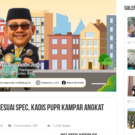
Galer
7 
2 
sesuai spec, Kadis PUPR kampar angkat
on
 R
Comments Off
1,256 Views
Proyek
jalan