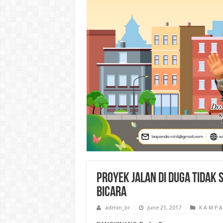
Proyek jalan di duga tidak 
bicara
admin_br
June 21, 2017
K A M P A