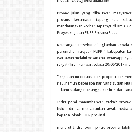
BANGKINANG_BerkasRiau.com-
Proyek jalan yang dikeluhkan masyarakat
provinsi kecamatan tapung hulu kabu
mendatangkan korban tepatnya di Km 62 
Proyek kegiatan PUPR Provinsi Riau.
Keterangan tersebut diungkapkan kepala
perumahan rakyat ( PUPR ) kabupaten ka
wartawan melalui pesan chat whatsapp nya 
rakyat ( lira ) kampar, selasa 20/06/2017 ma
” kegiatan ini di ruas jalan propinsi dan m
riau, namun beberapa hari yang sudah kita
…kami sedang menunggu konfirm dari sana 
Indra pomi menambahkan, terkait proyek 
hulu, dirinya menyarankan awak media a
kepada pihak PUPR provinsi.
menurut Indra pomi pihak provinsi lebi