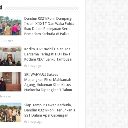
i
Dandim 0321/Rohil Dampingi
Irdam XIX/TT Dan Waka Polda
Riau Dalam Peninjauan Serta
Pemadam Karhutla di Palika
hours ago
Kodim 0321/Rohil Gelar Doa
Bersama Peringati HUT ke-1
Kodam XIX/Tuanku Tambusai
1 day ago
SRI WAHYULI Sukses
Menangkan PK di Mahkamah
Agung, Hukuman Klien Kasus
Narkotika Dipangkas 3 Tahun
days ago
Siap Tempur Lawan Karhutla,
Dandim 0321/Rohil Terjunkan 1
SST Dalam Apel Gabungan
2 days ago