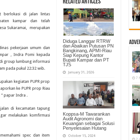
Related Articles
di
duga
tidak
 berlokasi di jalan lintas
sesuai
spec,
paten kampar dan telah
Kadis
PUPR
desa Sukaramai, merupakan
kampar
angkat
bicara
Diduga Langgar RTRW
Adve
dan Abaikan Putusan PN
 dinas pekerjaan umum dan
Bangkinang, APMI-Riau
mpar , Indra Pomi kepada
Siap Kepung Kantor
Bupati Kampar dan PT
di group lumbung informasi
TJS
lam pada pukul 22:32 wib.
January 31, 2026
7 
erupakan kegiatan PUPR prop
 laporkan ke PUPR prop Riau
” papar Indra .
jalan di kecamatan tapung
Koppsa-M Tawarankan
gar melakukan komfirmasi
Audit Agronomi dan
Keuangan sebagai Solusi
Penyelesaian Hutang
h memahami spec dan item
October 15, 2024
2 