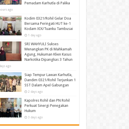
Pemadam Karhutla di Palika
hours ago
Kodim 0321/Rohil Gelar Doa
Bersama Peringati HUT ke-1
Kodam XIX/Tuanku Tambusai
1 day ago
SRI WAHYULI Sukses
Menangkan PK di Mahkamah
Agung, Hukuman Klien Kasus
Narkotika Dipangkas 3 Tahun
days ago
Siap Tempur Lawan Karhutla,
Dandim 0321/Rohil Terjunkan 1
SST Dalam Apel Gabungan
2 days ago
Kapolres Rohil dan PN Rohil
Perkuat Sinergi Penegakan
Hukum
3 days ago