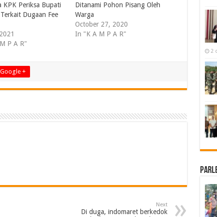
 KPK Periksa Bupati
Ditanami Pohon Pisang Oleh
Terkait Dugaan Fee
Warga
October 27, 2020
 2021
In "K A M P A R"
 M P A R"
2 
Google +
Parl
Next
Di duga, indomaret berkedok