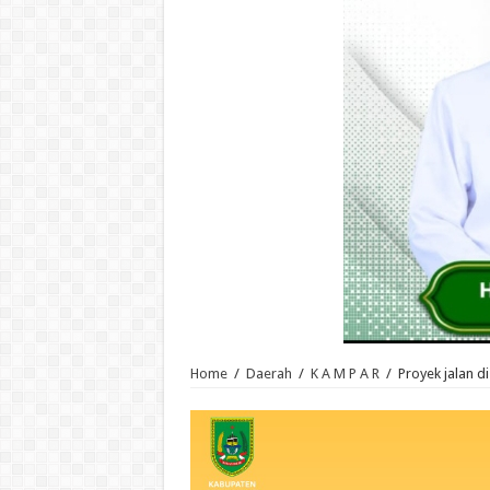
Home
/
Daerah
/
K A M P A R
/
Proyek jalan d