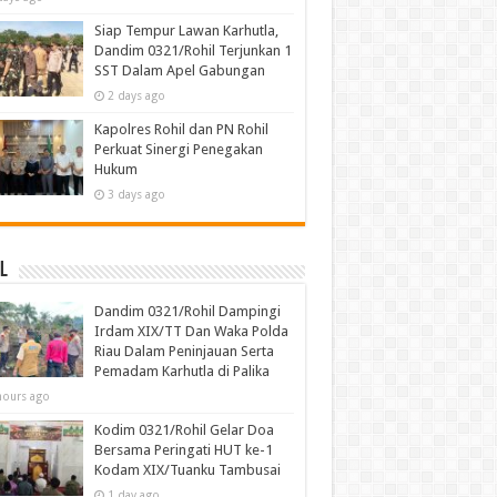
Siap Tempur Lawan Karhutla,
Dandim 0321/Rohil Terjunkan 1
SST Dalam Apel Gabungan
2 days ago
Kapolres Rohil dan PN Rohil
Perkuat Sinergi Penegakan
Hukum
3 days ago
l
Dandim 0321/Rohil Dampingi
Irdam XIX/TT Dan Waka Polda
Riau Dalam Peninjauan Serta
Pemadam Karhutla di Palika
hours ago
Kodim 0321/Rohil Gelar Doa
Bersama Peringati HUT ke-1
Kodam XIX/Tuanku Tambusai
1 day ago