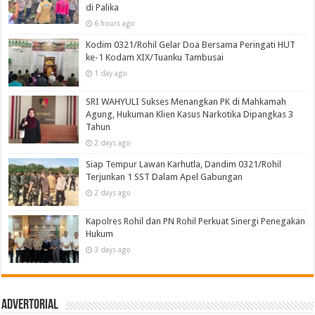
di Palika
6 hours ago
Kodim 0321/Rohil Gelar Doa Bersama Peringati HUT
ke-1 Kodam XIX/Tuanku Tambusai
1 day ago
SRI WAHYULI Sukses Menangkan PK di Mahkamah
Agung, Hukuman Klien Kasus Narkotika Dipangkas 3
Tahun
2 days ago
Siap Tempur Lawan Karhutla, Dandim 0321/Rohil
Terjunkan 1 SST Dalam Apel Gabungan
2 days ago
Kapolres Rohil dan PN Rohil Perkuat Sinergi Penegakan
Hukum
3 days ago
Advertorial