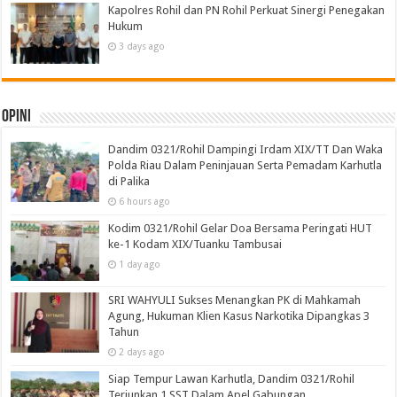
Kapolres Rohil dan PN Rohil Perkuat Sinergi Penegakan
Hukum
3 days ago
Opini
Dandim 0321/Rohil Dampingi Irdam XIX/TT Dan Waka
Polda Riau Dalam Peninjauan Serta Pemadam Karhutla
di Palika
6 hours ago
Kodim 0321/Rohil Gelar Doa Bersama Peringati HUT
ke-1 Kodam XIX/Tuanku Tambusai
1 day ago
SRI WAHYULI Sukses Menangkan PK di Mahkamah
Agung, Hukuman Klien Kasus Narkotika Dipangkas 3
Tahun
2 days ago
Siap Tempur Lawan Karhutla, Dandim 0321/Rohil
Terjunkan 1 SST Dalam Apel Gabungan