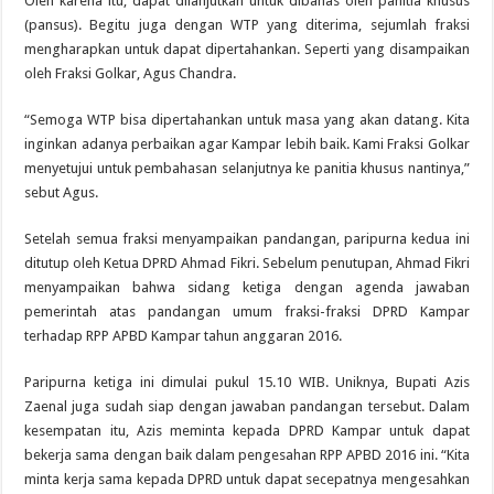
Oleh karena itu, dapat dilanjutkan untuk dibahas oleh panitia khusus
(pansus). Begitu juga dengan WTP yang diterima, sejumlah fraksi
mengharapkan untuk dapat dipertahankan. Seperti yang disampaikan
oleh Fraksi Golkar, Agus Chandra.
“Semoga WTP bisa dipertahankan untuk masa yang akan datang. Kita
inginkan adanya perbaikan agar Kampar lebih baik. Kami Fraksi Golkar
menyetujui untuk pembahasan selanjutnya ke panitia khusus nantinya,”
sebut Agus.
Setelah semua fraksi menyampaikan pandangan, paripurna kedua ini
ditutup oleh Ketua DPRD Ahmad Fikri. Sebelum penutupan, Ahmad Fikri
menyampaikan bahwa sidang ketiga dengan agenda jawaban
pemerintah atas pandangan umum fraksi-fraksi DPRD Kampar
terhadap RPP APBD Kampar tahun anggaran 2016.
Paripurna ketiga ini dimulai pukul 15.10 WIB. Uniknya, Bupati Azis
Zaenal juga sudah siap dengan jawaban pandangan tersebut. Dalam
kesempatan itu, Azis meminta kepada DPRD Kampar untuk dapat
bekerja sama dengan baik dalam pengesahan RPP APBD 2016 ini. “Kita
minta kerja sama kepada DPRD untuk dapat secepatnya mengesahkan