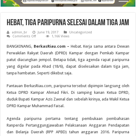
Hebat, Tiga Paripurna Selesai dalam Tiga Jam
admin_br
June 19, 2017
Uncategorized
on
Comments Off
1,166 Views
Hebat,
Tiga
BANGKINANG,
BerkasRiau.com –
Hebat. Kerja sama antara Dewan
Paripurna
Selesai
Perwakilan Rakyat Daerah (DPRD) Kampar dengan Pemkab Kampar
dalam
patut diacungkan jempol. Betapa tidak, tiga agenda rapat paripurna
Tiga
Jam
yang digelar pada Ahad (18/6), dapat diselesaikan dalam tiga jam,
tanpa hambatan. Seperti dikebut saja.
Pantauan BerkasRiau.com, paripurna tersebut dipimpin langsung oleh
Ketua DPRD Kampar Ahmad Fikri. Di samping kanan Ketua DPRD,
duduk Bupati Kampar Azis Zaenal dan sebelah kirinya, ada Wakil Ketua
DPRD Kampar Muhammad Faisal.
Agenda paripurna pertama tentang pembukaan pembahasan
Ranperda Pertanggungjawaban Pelaksanaan Anggaran Pendapatan
dan Belanja Daerah (RPP APBD) tahun anggaran 2016. Paripurna