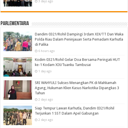
3 days ago
Parlementaria
Dandim 0321/Rohil Dampingi Irdam XIX/TT Dan Waka
Polda Riau Dalam Peninjauan Serta Pemadam Karhutla
di Palika
6 hours ago
Kodim 0321/Rohil Gelar Doa Bersama Peringati HUT
ke-1 Kodam XIX/Tuanku Tambusai
1 day ago
SRI WAHYULI Sukses Menangkan PK di Mahkamah
Agung, Hukuman Klien Kasus Narkotika Dipangkas 3
Tahun
2 days ago
Siap Tempur Lawan Karhutla, Dandim 0321/Rohil
Terjunkan 1 SST Dalam Apel Gabungan
2 days ago