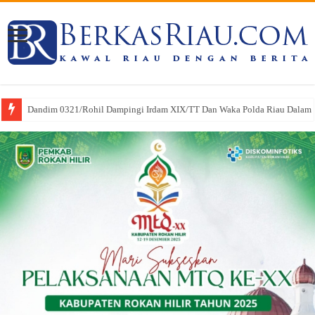
Kodim 0321/Rohil Gelar Doa Bersama Peringati HUT ke-1 Kodam XIX/Tu