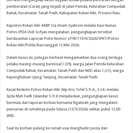
Kasus
pemberatan (Curat) yang terjadi di Jalan Pemda, Kelurahan Cempedak
Curat,
Dua
Rahuk, Kecamatan Tanah Putih, Kabupaten Rokan Hilir, Provinsi Riau.
Pelaku
Diamankan
Kapolres Rokan Hilir AKBP Isa Imam Syahroni melalui Kasi Humas
Polres IPDA Didi Sofyan mengatakan, pengungkapan tersebut
berdasarkan Laporan Polisi Nomor: LP/B/113/V/2026/SPKT/Polres
Rokan Hilir/Polda Riau tanggal 12 Mei 2026.
Dalam kasus ini, petugas berhasil mengamankan dua orang terduga
pelaku masing-masing berinisial I (39), warga Jalan Pemda Kelurahan
Cempedak Rahuk, Kecamatan Tanah Putih dan MID alias I (21), warga
Kepenghuluan Ujung Tanjung, Kecamatan Tanah Putih.
Kasat Reskrim Polres Rokan Hilir Akp Kris Tofel S.Tr.K., S.I.K. melalui
Ipda Muh Fadli Iskandar S.Tr.K menjelaskan, pengungkapan kasus
bermula dari laporan korban bernama Ngatinah yang mengalami
pencurian di rumahnya pada Selasa (12/5/2026) sekitar pukul 12.00
WIB.
Saat itu korban pulang ke rumah usai menghadiri pesta dan