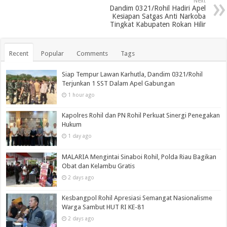
Next
Dandim 0321/Rohil Hadiri Apel
Kesiapan Satgas Anti Narkoba
Tingkat Kabupaten Rokan Hilir
Recent
Popular
Comments
Tags
Siap Tempur Lawan Karhutla, Dandim 0321/Rohil
Terjunkan 1 SST Dalam Apel Gabungan
1 hour ago
Kapolres Rohil dan PN Rohil Perkuat Sinergi Penegakan
Hukum
1 day ago
MALARIA Mengintai Sinaboi Rohil, Polda Riau Bagikan
Obat dan Kelambu Gratis
2 days ago
Kesbangpol Rohil Apresiasi Semangat Nasionalisme
Warga Sambut HUT RI KE-81
2 days ago