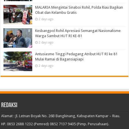
MALARIA Mengintai Sinaboi Rohil, Polda Riau Bagikan
Obat dan Kelambu Gratis
2 days ago
Kesbangpol Rohil Apresiasi Semangat Nasionalisme
Warga Sambut HUT RI KE-81
2 days ago
Antusiasme Tinggi Pedagang Atribut HUT RI ke 81
Mulai Ramai di Bagansiapiapi
2 days ago
Redaksi
Alamat : Jl. Letnan Boyak No. 26B Bangkinang, Kabupaten Kampar – Riau.
HP. 0853 2688 1232 (Pemred) 0852 7137 9405 (Pimp. Perusahaan).