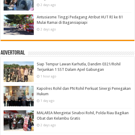
2 days ago
Antusiasme Tinggi Pedagang Atribut HUT RI ke 81
Mulai Ramai di Bagansiapiapi
2 days ago
Advertorial
Siap Tempur Lawan Karhutla, Dandim 0321/Rohil
Terjunkan 1 SST Dalam Apel Gabungan
1 hour ago
Kapolres Rohil dan PN Rohil Perkuat Sinergi Penegakan
Hukum
1 day ago
MALARIA Mengintai Sinaboi Rohil, Polda Riau Bagikan
Obat dan Kelambu Gratis
2 days ago