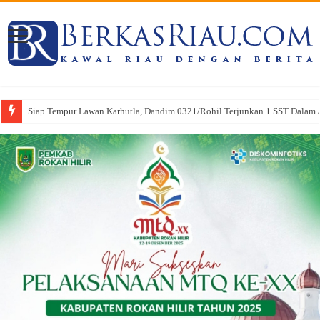
Siap Tempur Lawan Karhutla, Dandim 0321/Rohil Terjunkan 1 SST Dalam