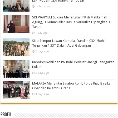
ke-1 Kodam XIX/Tuanku Tambusai
14 hours ago
SRI WAHYULI Sukses Menangkan PK di Mahkamah
Agung, Hukuman Klien Kasus Narkotika Dipangkas 3
Tahun
1 day ago
Siap Tempur Lawan Karhutla, Dandim 0321/Rohil
Terjunkan 1 SST Dalam Apel Gabungan
2 days ago
Kapolres Rohil dan PN Rohil Perkuat Sinergi Penegakan
Hukum
3 days ago
MALARIA Mengintai Sinaboi Rohil, Polda Riau Bagikan
Obat dan Kelambu Gratis
3 days ago
Profil