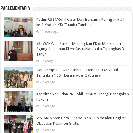
Parlementaria
Kodim 0321/Rohil Gelar Doa Bersama Peringati HUT
ke-1 Kodam XIX/Tuanku Tambusai
14 hours ago
SRI WAHYULI Sukses Menangkan PK di Mahkamah
Agung, Hukuman Klien Kasus Narkotika Dipangkas 3
Tahun
1 day ago
Siap Tempur Lawan Karhutla, Dandim 0321/Rohil
Terjunkan 1 SST Dalam Apel Gabungan
2 days ago
Kapolres Rohil dan PN Rohil Perkuat Sinergi Penegakan
Hukum
3 days ago
MALARIA Mengintai Sinaboi Rohil, Polda Riau Bagikan
Obat dan Kelambu Gratis
3 days ago