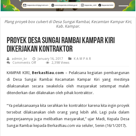
Plang proyek box culvert di Desa Sungai Rambai, Kecamtan Kampar Kiri,
Kab. Kampar.
Proyek Desa Sungai Rambai Kampar Kiri
Dikerjakan Kontraktor
admin_br
January 16, 2017
K A M P A R
on
Comments Off
2,398 Views
Proyek
Desa
KAMPAR KIRI,
BerkasRiau.com
– Pelaksana kegiatan pembangunan
Sungai
Rambai
di Desa Sungai Rambai Kecamatan Kampar Kiri yang mestinya
Kampar
dilaksanakan secara swakelola oleh masyarakat setempat malah
Kiri
Dikerjakan
ditenderkan dan dilaknakan oleh pihak kontraktor.
Kontraktor
“Ya pelaksanaanya kita serahkan ke kontraktor karena kita ingin proyek
tersebut dilaksanakan oleh orang yang lebih ahli. Lagi pula dalam
pengerjaannya juga melibatkan masyarakat,” ujar Madi, Kepala Desa
Sungai Rambai kepada BerkasRiau.com via seluler, Senin (16/1/2017).