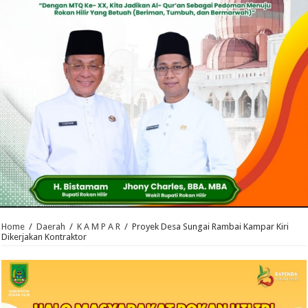
Home
/
Daerah
/
K A M P A R
/
Proyek Desa Sungai Rambai Kampar Kiri
Dikerjakan Kontraktor