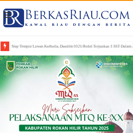
Siap Tempur Lawan Karhutla, Dandim 0321/Rohil Terjunkan 1 SST Dalam