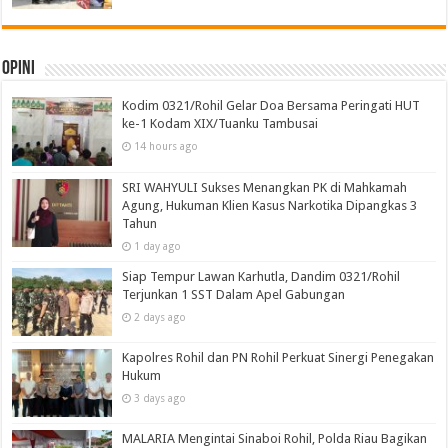
Opini
Kodim 0321/Rohil Gelar Doa Bersama Peringati HUT
ke-1 Kodam XIX/Tuanku Tambusai
14 hours ago
SRI WAHYULI Sukses Menangkan PK di Mahkamah
Agung, Hukuman Klien Kasus Narkotika Dipangkas 3
Tahun
1 day ago
Siap Tempur Lawan Karhutla, Dandim 0321/Rohil
Terjunkan 1 SST Dalam Apel Gabungan
2 days ago
Kapolres Rohil dan PN Rohil Perkuat Sinergi Penegakan
Hukum
3 days ago
MALARIA Mengintai Sinaboi Rohil, Polda Riau Bagikan