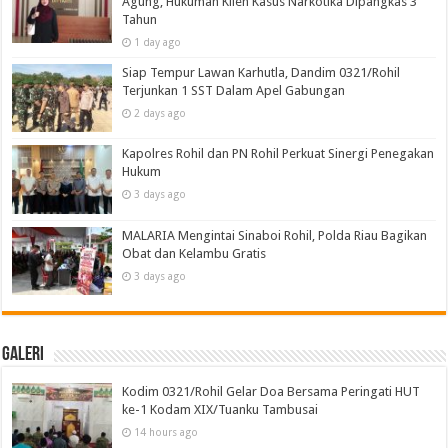
Agung, Hukuman Klien Kasus Narkotika Dipangkas 3
Tahun
1 day ago
Siap Tempur Lawan Karhutla, Dandim 0321/Rohil
Terjunkan 1 SST Dalam Apel Gabungan
2 days ago
Kapolres Rohil dan PN Rohil Perkuat Sinergi Penegakan
Hukum
3 days ago
MALARIA Mengintai Sinaboi Rohil, Polda Riau Bagikan
Obat dan Kelambu Gratis
3 days ago
Galeri
Kodim 0321/Rohil Gelar Doa Bersama Peringati HUT
ke-1 Kodam XIX/Tuanku Tambusai
14 hours ago