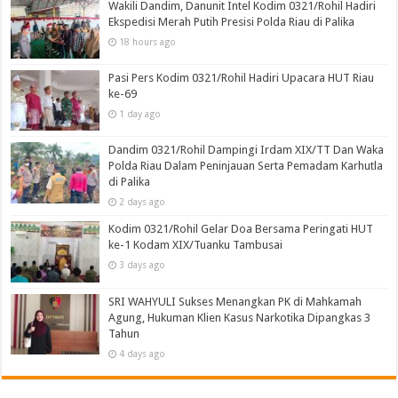
Wakili Dandim, Danunit Intel Kodim 0321/Rohil Hadiri
Ekspedisi Merah Putih Presisi Polda Riau di Palika
18 hours ago
Pasi Pers Kodim 0321/Rohil Hadiri Upacara HUT Riau
ke-69
1 day ago
Dandim 0321/Rohil Dampingi Irdam XIX/TT Dan Waka
Polda Riau Dalam Peninjauan Serta Pemadam Karhutla
di Palika
2 days ago
Kodim 0321/Rohil Gelar Doa Bersama Peringati HUT
ke-1 Kodam XIX/Tuanku Tambusai
3 days ago
SRI WAHYULI Sukses Menangkan PK di Mahkamah
Agung, Hukuman Klien Kasus Narkotika Dipangkas 3
Tahun
4 days ago