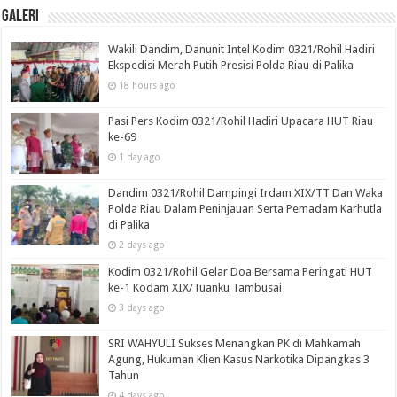
Galeri
Wakili Dandim, Danunit Intel Kodim 0321/Rohil Hadiri
Ekspedisi Merah Putih Presisi Polda Riau di Palika
18 hours ago
Pasi Pers Kodim 0321/Rohil Hadiri Upacara HUT Riau
ke-69
1 day ago
Dandim 0321/Rohil Dampingi Irdam XIX/TT Dan Waka
Polda Riau Dalam Peninjauan Serta Pemadam Karhutla
di Palika
2 days ago
Kodim 0321/Rohil Gelar Doa Bersama Peringati HUT
ke-1 Kodam XIX/Tuanku Tambusai
3 days ago
SRI WAHYULI Sukses Menangkan PK di Mahkamah
Agung, Hukuman Klien Kasus Narkotika Dipangkas 3
Tahun
4 days ago