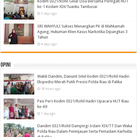
Kodim 0321/Rohil Gelar Doa Bersama Peringati HUT
ke-1 Kodam XIX/Tuanku Tambusai
3 days ago
SRI WAHYULI Sukses Menangkan PK di Mahkamah
Agung, Hukuman Klien Kasus Narkotika Dipangkas 3
Tahun
4 days ago
Opini
Wakili Dandim, Danunit Intel Kodim 0321/Rohil Hadiri
Ekspedisi Merah Putih Presisi Polda Riau di Palika
18 hours ago
Pasi Pers Kodim 0321/Rohil Hadiri Upacara HUT Riau
ke-69
1 day ago
Dandim 0321/Rohil Dampingi Irdam XIX/TT Dan Waka
Polda Riau Dalam Peninjauan Serta Pemadam Karhutla
di Palika