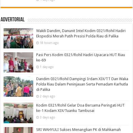
Advertorial
Wakili Dandim, Danunit Intel Kodim 0321/Rohil Hadiri
Ekspedisi Merah Putih Presisi Polda Riau di Palika
18 hours ago
Pasi Pers Kodim 0321/Rohil Hadiri Upacara HUT Riau
ke-69
1 day ago
Dandim 0321/Rohil Dampingi Irdam XIX/TT Dan Waka
Polda Riau Dalam Peninjauan Serta Pemadam Karhutla
di Palika
2 days ago
Kodim 0321/Rohil Gelar Doa Bersama Peringati HUT
ke-1 Kodam XIX/Tuanku Tambusai
3 days ago
SRI WAHYULI Sukses Menangkan PK di Mahkamah