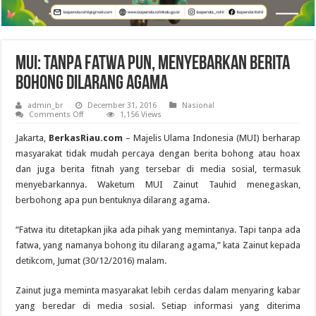
MUI: Tanpa Fatwa pun, Menyebarkan Berita
Bohong Dilarang Agama
admin_br
December 31, 2016
Nasional
on
Comments Off
1,156 Views
MUI:
Tanpa
Jakarta,
BerkasRiau.com
– Majelis Ulama Indonesia (MUI) berharap
Fatwa
pun,
masyarakat tidak mudah percaya dengan berita bohong atau hoax
Menyebarkan
dan juga berita fitnah yang tersebar di media sosial, termasuk
Berita
Bohong
menyebarkannya. Waketum MUI Zainut Tauhid menegaskan,
Dilarang
Agama
berbohong apa pun bentuknya dilarang agama.
“Fatwa itu ditetapkan jika ada pihak yang memintanya. Tapi tanpa ada
fatwa, yang namanya bohong itu dilarang agama,” kata Zainut kepada
detikcom, Jumat (30/12/2016) malam.
Zainut juga meminta masyarakat lebih cerdas dalam menyaring kabar
yang beredar di media sosial. Setiap informasi yang diterima