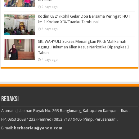
2 days ago
Kodim 0321/Rohil Gelar Doa Bersama Peringati HUT
ke-1 Kodam XIX/Tuanku Tambusai
3 days ago
SRI WAHYULI Sukses Menangkan PK di Mahkamah
Agung, Hukuman Klien Kasus Narkotika Dipangkas 3
Tahun
4 days ago
Redaksi
Alamat : Jl. Letnan Boyak No. 26B Bangkinang, Kabupaten Kampar – Riau.
HP. 0853 2688 1232 (Pemred) 0852 7137 9405 (Pimp. Perusahaan).
E-mail:
berkasriau@yahoo.com