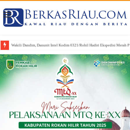
Wakili Dandim, Danunit Intel Kodim 0321/Rohil Hadiri Ekspedisi Merah Put
Pasi Pers Kodim 0321/Rohil Hadiri Upacara HUT Riau ke-69