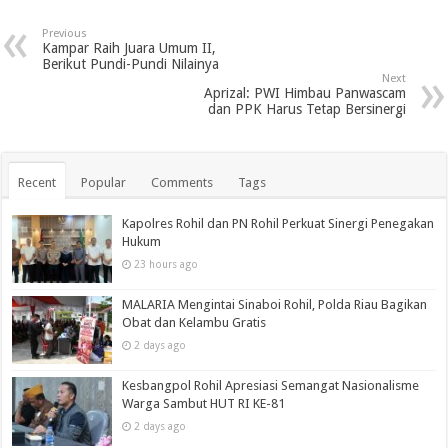
Previous
Kampar Raih Juara Umum II,
Berikut Pundi-Pundi Nilainya
Next
Aprizal: PWI Himbau Panwascam
dan PPK Harus Tetap Bersinergi
Recent
Popular
Comments
Tags
Kapolres Rohil dan PN Rohil Perkuat Sinergi Penegakan
Hukum
23 hours ago
MALARIA Mengintai Sinaboi Rohil, Polda Riau Bagikan
Obat dan Kelambu Gratis
2 days ago
Kesbangpol Rohil Apresiasi Semangat Nasionalisme
Warga Sambut HUT RI KE-81
2 days ago