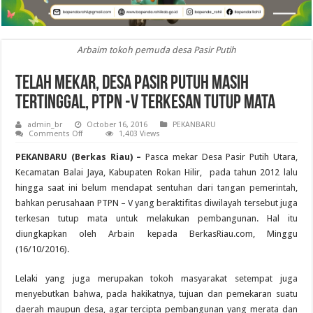
Arbaim tokoh pemuda desa Pasir Putih
Telah Mekar, Desa Pasir Putuh Masih
Tertinggal, PTPN -V Terkesan Tutup Mata
admin_br
October 16, 2016
PEKANBARU
on
Comments Off
1,403 Views
Telah
Mekar,
PEKANBARU (Berkas Riau) –
Pasca mekar Desa Pasir Putih Utara,
Desa
Pasir
Kecamatan Balai Jaya, Kabupaten Rokan Hilir, pada tahun 2012 lalu
Putuh
hingga saat ini belum mendapat sentuhan dari tangan pemerintah,
Masih
Tertinggal,
bahkan perusahaan PTPN – V yang beraktifitas diwilayah tersebut juga
PTPN
-
terkesan tutup mata untuk melakukan pembangunan. Hal itu
V
diungkapkan oleh Arbain kepada BerkasRiau.com, Minggu
Terkesan
Tutup
(16/10/2016).
Mata
Lelaki yang juga merupakan tokoh masyarakat setempat juga
menyebutkan bahwa, pada hakikatnya, tujuan dan pemekaran suatu
daerah maupun desa, agar tercipta pembangunan yang merata dan