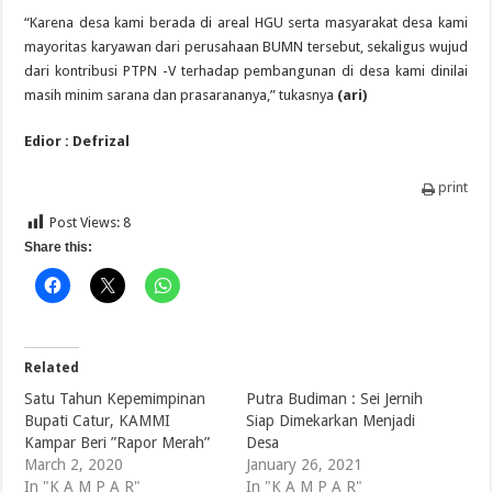
“Karena desa kami berada di areal HGU serta masyarakat desa kami
mayoritas karyawan dari perusahaan BUMN tersebut, sekaligus wujud
dari kontribusi PTPN -V terhadap pembangunan di desa kami dinilai
masih minim sarana dan prasarananya,” tukasnya
(ari)
Edior : Defrizal
print
Post Views:
8
Share this:
Related
Satu Tahun Kepemimpinan
Putra Budiman : Sei Jernih
Bupati Catur, KAMMI
Siap Dimekarkan Menjadi
Kampar Beri ”Rapor Merah”
Desa
March 2, 2020
January 26, 2021
In "K A M P A R"
In "K A M P A R"