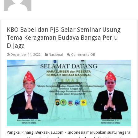
KBO Babel dan PJS Gelar Seminar Usung
Tema Keragaman Budaya Bangsa Perlu
Dijaga
on
December 14, 2022
Nasional
Comments Off
KBO
Babel
dan
PJS
Gelar
Seminar
Usung
Tema
Keragaman
Budaya
Bangsa
Perlu
Dijaga
Pangkal Pinang, BerkasRiau.com – Indonesia merupakan suatu negara