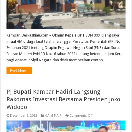
Kantor,
Kangkangi
Aturan
ASN
Kampar, BerkasRiau.com – Oknum Kepala UPT SDN 009 Kijang Jaya
inisial HM diduga kuat telah melanggar Peraturan Pemeritah (PP) No
94 tahun 2021 tentang Disiplin Pegawai Negeri Sipil (PNS) dan Surat
Edaran Menteri PAN RB No.16 tahun 2022 tentang ketentuan Jam Kerja
bagi Aparatur Sipil Negara dan tidak memberikan contoh …
Read More »
Pj Bupati Kampar Hadiri Langsung
Rakornas Investasi Bersama Presiden Joko
Widodo
on
December 5, 2022
K A M P A R
Comments Off
Pj
Bupati
Kampar
Hadiri