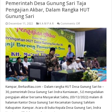
Pemerintah Desa Gunung Sari Taja
Pengajian Akbar, Dalam Rangka HUT
Gunung Sari
on
December 11, 2022
K A M P A R
Comments Off
Pemerintah
Desa
Gunung
Sari
Taja
Pengajian
Akbar,
Dalam
Rangka
HUT
Gunung
Sari
Kampar, BerkasRiau.com – Dalam rangka HUT Desa Gunung Sari ke –
30, pemerintah Desa Gunung Sari Indra Kurniawan , S.E mengadakan
pengajian akbar bersama Masyarakat Sabtu, (03/12/2022) malam di
halaman Kantor Desa Gunung Sari Kecamatan Gunung Sahilam
Kabupaten .Kampar. Acara di buka Kepala Desa Gunung Sari, Indra