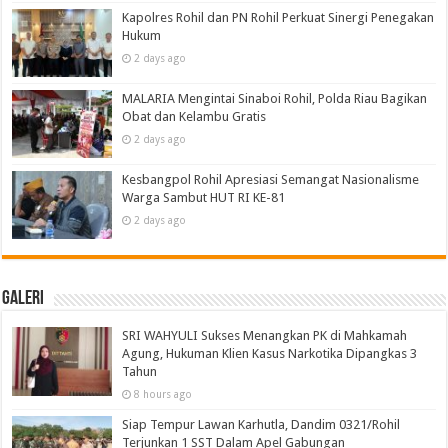
Kapolres Rohil dan PN Rohil Perkuat Sinergi Penegakan
Hukum
2 days ago
MALARIA Mengintai Sinaboi Rohil, Polda Riau Bagikan
Obat dan Kelambu Gratis
2 days ago
Kesbangpol Rohil Apresiasi Semangat Nasionalisme
Warga Sambut HUT RI KE-81
2 days ago
Galeri
SRI WAHYULI Sukses Menangkan PK di Mahkamah
Agung, Hukuman Klien Kasus Narkotika Dipangkas 3
Tahun
8 hours ago
Siap Tempur Lawan Karhutla, Dandim 0321/Rohil
Terjunkan 1 SST Dalam Apel Gabungan