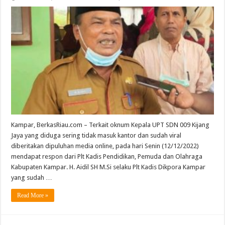
Plt
Kadis
Dikpora
Kabupaten
Kampar
Pastikan
Akan
Panggil
Kepala
UPT
SDN
009
Kijang
Jaya
Besok
Kampar, BerkasRiau.com – Terkait oknum Kepala UPT SDN 009 Kijang
Jaya yang diduga sering tidak masuk kantor dan sudah viral
diberitakan dipuluhan media online, pada hari Senin (12/12/2022)
mendapat respon dari Plt Kadis Pendidikan, Pemuda dan Olahraga
Kabupaten Kampar. H. Aidil SH M.Si selaku Plt Kadis Dikpora Kampar
yang sudah …
Read More »