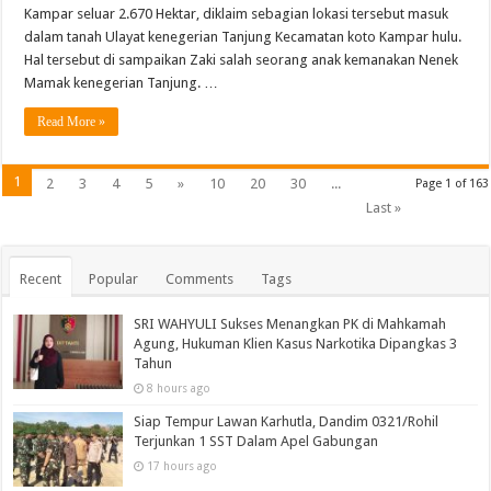
Kampar seluar 2.670 Hektar, diklaim sebagian lokasi tersebut masuk
dalam tanah Ulayat kenegerian Tanjung Kecamatan koto Kampar hulu.
Hal tersebut di sampaikan Zaki salah seorang anak kemanakan Nenek
Mamak kenegerian Tanjung. …
Read More »
1
2
3
4
5
»
10
20
30
...
Page 1 of 163
Last »
Recent
Popular
Comments
Tags
SRI WAHYULI Sukses Menangkan PK di Mahkamah
Agung, Hukuman Klien Kasus Narkotika Dipangkas 3
Tahun
8 hours ago
Siap Tempur Lawan Karhutla, Dandim 0321/Rohil
Terjunkan 1 SST Dalam Apel Gabungan
17 hours ago