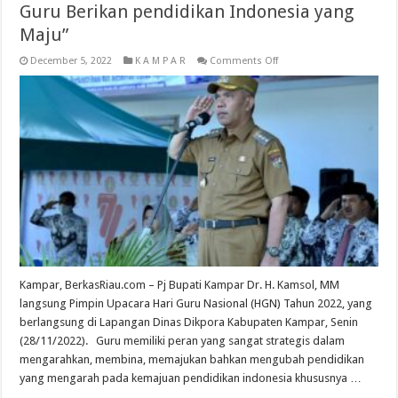
Guru Berikan pendidikan Indonesia yang
Maju”
on
December 5, 2022
K A M P A R
Comments Off
Pimpin
Upacara
Peringatan
HGN
Tahun
2022,
Pj
Bupati
Kampar
“
Peran
Strategis,
Guru
Berikan
pendidikan
Indonesia
yang
Maju”
Kampar, BerkasRiau.com – Pj Bupati Kampar Dr. H. Kamsol, MM
langsung Pimpin Upacara Hari Guru Nasional (HGN) Tahun 2022, yang
berlangsung di Lapangan Dinas Dikpora Kabupaten Kampar, Senin
(28/11/2022). Guru memiliki peran yang sangat strategis dalam
mengarahkan, membina, memajukan bahkan mengubah pendidikan
yang mengarah pada kemajuan pendidikan indonesia khususnya …