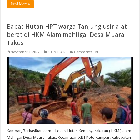
Read More »
Babat Hutan HPT warga Tanjung usir alat
berat di HKM Alam mahligai Desa Muara
Takus
on
November 2, 2022
K A M P A R
Comments Off
Babat
Hutan
HPT
warga
Tanjung
usir
alat
berat
di
HKM
Alam
mahligai
Desa
Muara
Takus
Kampar, BerkasRiau.com – Lokasi Hutan Kemasyarakatan ( HKM ) alam
Mahligai Desa Muara Takus, Kecamatan XIII Koto Kampar, Kabupaten