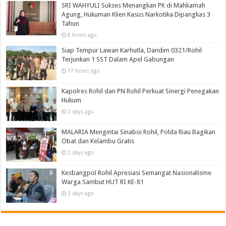
SRI WAHYULI Sukses Menangkan PK di Mahkamah
Agung, Hukuman Klien Kasus Narkotika Dipangkas 3
Tahun
8 hours ago
Siap Tempur Lawan Karhutla, Dandim 0321/Rohil
Terjunkan 1 SST Dalam Apel Gabungan
17 hours ago
Kapolres Rohil dan PN Rohil Perkuat Sinergi Penegakan
Hukum
2 days ago
MALARIA Mengintai Sinaboi Rohil, Polda Riau Bagikan
Obat dan Kelambu Gratis
2 days ago
Kesbangpol Rohil Apresiasi Semangat Nasionalisme
Warga Sambut HUT RI KE-81
2 days ago