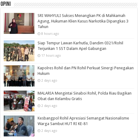
Opini
SRI WAHYULI Sukses Menangkan PK di Mahkamah
Agung, Hukuman Klien Kasus Narkotika Dipangkas 3
Tahun
8 hours ago
Siap Tempur Lawan Karhutla, Dandim 0321/Rohil
Terjunkan 1 SST Dalam Apel Gabungan
17 hours ago
Kapolres Rohil dan PN Rohil Perkuat Sinergi Penegakan
Hukum
2 days ago
MALARIA Mengintai Sinaboi Rohil, Polda Riau Bagikan
Obat dan Kelambu Gratis
2 days ago
Kesbangpol Rohil Apresiasi Semangat Nasionalisme
Warga Sambut HUT RI KE-81
2 days ago