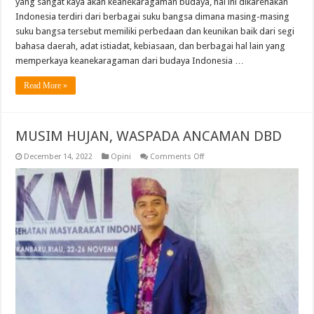
yang sangat kaya akan keanekaragaman budaya, hal ini dikarenakan
Indonesia terdiri dari berbagai suku bangsa dimana masing-masing
suku bangsa tersebut memiliki perbedaan dan keunikan baik dari segi
bahasa daerah, adat istiadat, kebiasaan, dan berbagai hal lain yang
memperkaya keanekaragaman dari budaya Indonesia …
Read More »
MUSIM HUJAN, WASPADA ANCAMAN DBD
on
December 14, 2022
Opini
Comments Off
MUSIM
HUJAN,
WASPADA
ANCAMAN
DBD