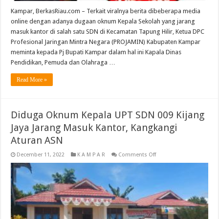
ASN
Kampar, BerkasRiau.com – Terkait viralnya berita dibeberapa media
online dengan adanya dugaan oknum Kepala Sekolah yang jarang
masuk kantor di salah satu SDN di Kecamatan Tapung Hilir, Ketua DPC
Profesional Jaringan Mintra Negara (PROJAMIN) Kabupaten Kampar
meminta kepada Pj Bupati Kampar dalam hal ini Kapala Dinas
Pendidikan, Pemuda dan Olahraga …
Read More »
Diduga Oknum Kepala UPT SDN 009 Kijang
Jaya Jarang Masuk Kantor, Kangkangi
Aturan ASN
on
December 11, 2022
K A M P A R
Comments Off
Diduga
Oknum
Kepala
UPT
SDN
009
Kijang
Jaya
Jarang
Masuk