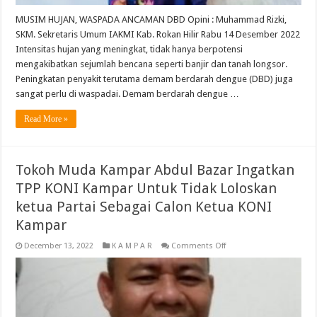
MUSIM HUJAN, WASPADA ANCAMAN DBD Opini : Muhammad Rizki,
SKM. Sekretaris Umum IAKMI Kab. Rokan Hilir Rabu 14 Desember 2022
Intensitas hujan yang meningkat, tidak hanya berpotensi
mengakibatkan sejumlah bencana seperti banjir dan tanah longsor.
Peningkatan penyakit terutama demam berdarah dengue (DBD) juga
sangat perlu di waspadai. Demam berdarah dengue …
Read More »
Tokoh Muda Kampar Abdul Bazar Ingatkan
TPP KONI Kampar Untuk Tidak Loloskan
ketua Partai Sebagai Calon Ketua KONI
Kampar
on
December 13, 2022
K A M P A R
Comments Off
Tokoh
Muda
Kampar
Abdul
Bazar
Ingatkan
TPP