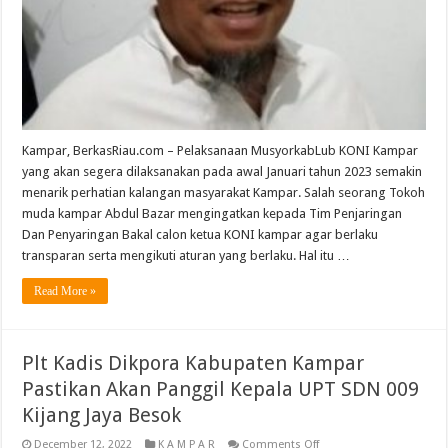
KONI
Kampar
Untuk
Tidak
Loloskan
ketua
Partai
Sebagai
Calon
Ketua
KONI
Kampar
Kampar, BerkasRiau.com – Pelaksanaan MusyorkabLub KONI Kampar
yang akan segera dilaksanakan pada awal Januari tahun 2023 semakin
menarik perhatian kalangan masyarakat Kampar. Salah seorang Tokoh
muda kampar Abdul Bazar mengingatkan kepada Tim Penjaringan
Dan Penyaringan Bakal calon ketua KONI kampar agar berlaku
transparan serta mengikuti aturan yang berlaku. Hal itu …
Read More »
Plt Kadis Dikpora Kabupaten Kampar
Pastikan Akan Panggil Kepala UPT SDN 009
Kijang Jaya Besok
on
December 12, 2022
K A M P A R
Comments Off