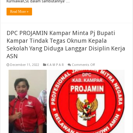
Kurniawan,SE dalam sambutannya’ …
Read More »
DPC PROJAMIN Kampar Minta Pj Bupati
Kampar Tindak Tegas Oknum Kepala
Sekolah Yang Diduga Langgar Disiplin Kerja
ASN
on
December 11, 2022
K A M P A R
Comments Off
DPC
PROJAMIN
Kampar
Minta
Pj
Bupati
Kampar
Tindak
Tegas
Oknum
Kepala
Sekolah
Yang
Diduga
Langgar
Disiplin
Kerja