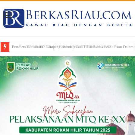
Dandim 0321/Rohil Dampingi Irdam XIX/TT Dan Waka Polda Riau Dalam Pe