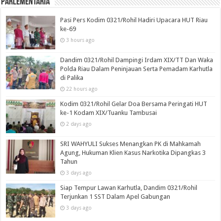
Parlementaria
Pasi Pers Kodim 0321/Rohil Hadiri Upacara HUT Riau
ke-69
3 hours ago
Dandim 0321/Rohil Dampingi Irdam XIX/TT Dan Waka
Polda Riau Dalam Peninjauan Serta Pemadam Karhutla
di Palika
22 hours ago
Kodim 0321/Rohil Gelar Doa Bersama Peringati HUT
ke-1 Kodam XIX/Tuanku Tambusai
2 days ago
SRI WAHYULI Sukses Menangkan PK di Mahkamah
Agung, Hukuman Klien Kasus Narkotika Dipangkas 3
Tahun
3 days ago
Siap Tempur Lawan Karhutla, Dandim 0321/Rohil
Terjunkan 1 SST Dalam Apel Gabungan
3 days ago