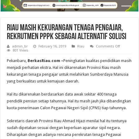
Riau Masih Kekurangan Tenaga Pengajar,
Rekrutmen PPPK Sebagai Alternatif Solusi
on
admin_br
February 16, 2019
Riau
Comments Off
Riau
801 Views
Masih
Kekurangan
Pekanbaru,
BerkasRiau.com –
Peningkatan kualitas pendidikan masih
Tenaga
Pengajar,
menjadi perhatian ekstra. Hal ini dikarenakan Provinsi Riau masih
Rekrutmen
kekurangan tenaga pengajar untuk melahirkan Sumberdaya Manusia
PPPK
Sebagai
yang berkualitas untuk kemajuan daerah.
Alternatif
Solusi
Hal itu dikarenakan berdasarkan data awak sekitar 400 tenaga
pendidik pensiun setiap tahunnya. Hal itu masih jauh jika dibandingkan
kuota penerimaan Calon Pegawai Negeri Sipil (CPNS) tiap tahunnya.
Sekretaris daerah Provinsi Riau Ahmad Hijazi menilai hal itu tentunya
sudah dipetakan sesuai dengan keperluan aparatur sipil negara.
Diharapkan dengan adanya rencana perekrutan tenaga Pegawai