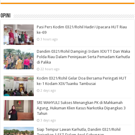
Opini
Pasi Pers Kodim 0321/Rohil Hadiri Upacara HUT Riau
ke-69
3 hours ago
Dandim 0321/Rohil Dampingi Irdam XIX/TT Dan Waka
Polda Riau Dalam Peninjauan Serta Pemadam Karhutla
di Palika
22 hours ago
Kodim 0321/Rohil Gelar Doa Bersama Peringati HUT
ke-1 Kodam XIX/Tuanku Tambusai
2 days ago
SRI WAHYULI Sukses Menangkan PK di Mahkamah
Agung, Hukuman Klien Kasus Narkotika Dipangkas 3
Tahun
3 days ago
Siap Tempur Lawan Karhutla, Dandim 0321/Rohil
Terjunkan 1 SST Dalam Apel Gabungan