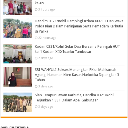
ke-69
3 hours ago
Dandim 0321/Rohil Dampingi Irdam XIX/TT Dan Waka
Polda Riau Dalam Peninjauan Serta Pemadam Karhutla
di Palika
22 hours ago
Kodim 0321/Rohil Gelar Doa Bersama Peringati HUT
ke-1 Kodam XIX/Tuanku Tambusai
2 days ago
SRI WAHYULI Sukses Menangkan PK di Mahkamah
Agung, Hukuman Klien Kasus Narkotika Dipangkas 3
Tahun
3 days ago
Siap Tempur Lawan Karhutla, Dandim 0321/Rohil
Terjunkan 1 SST Dalam Apel Gabungan
3 days ago