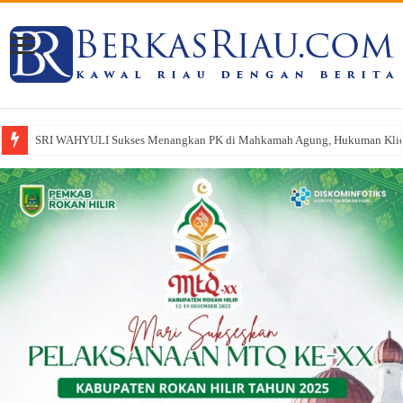
SRI WAHYULI Sukses Menangkan PK di Mahkamah Agung, Hukuman Klien