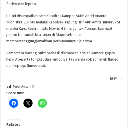
fladeo dan leptob.
Hal ini disampaikan oleh Kapolres Kampar AKBP Andri Ananta
Yudhistira SIK MH melalui Kapolsek Tapung Hilir AKP Amru Hutauruk SH
melalui Kanit Reskrim Iptu Novris H Simanjuntak. “benar, keempat
pelaku kini sudah kita tahan di Mapolsek untuk
mempertanggungjawabkan perbuatannya,” jelasnya.
Sementara barang bukti berhasil diamankan adalah kamera gopro
hero 3 beserta tongkat dan remotnya, tas warna coklat merek fladeo
dan Leptop. (hms/rano).
print
Post Views:
2
Share this:
Related