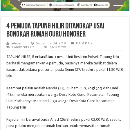
4 Pemuda Tapung Hilir Ditangkap Usai
Bongkar Rumah Guru Honorer
admin_br
September 24, 2018
K A M P A R
on
Comments Off
2,663 Views
4
Pemuda
TAPUNG HILIR,
BerkasRiau.com
– Unit Reskrim Polsek Tapung Hilir
Tapung
Hilir
berhasil mengamankan 4 pemuda, pasalnya mereka terlibat dalam
Ditangkap
kasus tidak pidana pencurian pada Senin (27/8) sekira pukul 11.30 WIB
Usai
Bongkar
lalu.
Rumah
Guru
Honorer
Keempat pelaku adalah Nanda (22), Zulham (17), Yogi (22) dan Dani
(18), mereka merupakan warga Desa Koto Garo, Kecamatan Tapung
Hilir. Korbannya Masrianti juga warga Desa Kota Garo Kecamatan
Tapung Hilir.
Kejadian ini berawal pada Ahad (26/8) sekira pukul 03.00 WIB, saat itu
para pelaku mengintai rumah korban untuk memastikan rumah