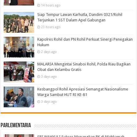
14 hours ago
Siap Tempur Lawan Karhutla, Dandim 0321/Rohil
Terjunkan 1 SST Dalam Apel Gabungan
23 hours ago
Kapolres Rohil dan PN Rohil Perkuat Sinergi Penegakan
Hukum
2 days ago
MALARIA Mengintai Sinaboi Rohil, Polda Riau Bagikan
Obat dan Kelambu Gratis
3 days ago
Kesbangpol Rohil Apresiasi Semangat Nasionalisme
Warga Sambut HUT RI KE-81
3 days ago
Parlementaria
SRI WAHYULI Sukses Menangkan PK di Mahkamah