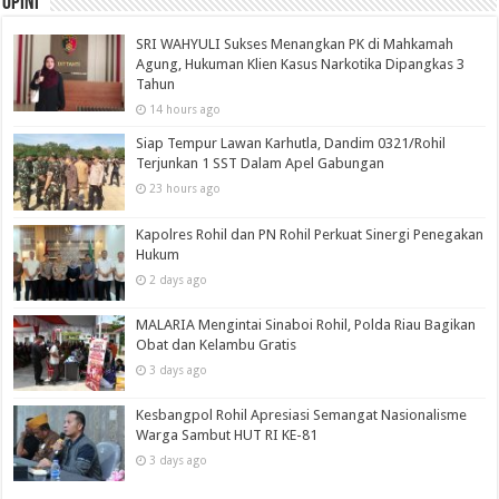
Opini
SRI WAHYULI Sukses Menangkan PK di Mahkamah
Agung, Hukuman Klien Kasus Narkotika Dipangkas 3
Tahun
14 hours ago
Siap Tempur Lawan Karhutla, Dandim 0321/Rohil
Terjunkan 1 SST Dalam Apel Gabungan
23 hours ago
Kapolres Rohil dan PN Rohil Perkuat Sinergi Penegakan
Hukum
2 days ago
MALARIA Mengintai Sinaboi Rohil, Polda Riau Bagikan
Obat dan Kelambu Gratis
3 days ago
Kesbangpol Rohil Apresiasi Semangat Nasionalisme
Warga Sambut HUT RI KE-81
3 days ago