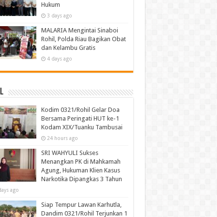
Hukum
3 days ago
MALARIA Mengintai Sinaboi
Rohil, Polda Riau Bagikan Obat
dan Kelambu Gratis
4 days ago
l
Kodim 0321/Rohil Gelar Doa
Bersama Peringati HUT ke-1
Kodam XIX/Tuanku Tambusai
24 hours ago
SRI WAHYULI Sukses
Menangkan PK di Mahkamah
Agung, Hukuman Klien Kasus
Narkotika Dipangkas 3 Tahun
days ago
Siap Tempur Lawan Karhutla,
Dandim 0321/Rohil Terjunkan 1