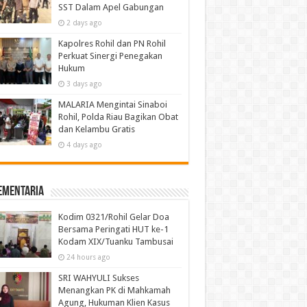
SST Dalam Apel Gabungan
2 days ago
Kapolres Rohil dan PN Rohil
Perkuat Sinergi Penegakan
Hukum
3 days ago
MALARIA Mengintai Sinaboi
Rohil, Polda Riau Bagikan Obat
dan Kelambu Gratis
4 days ago
ementaria
Kodim 0321/Rohil Gelar Doa
Bersama Peringati HUT ke-1
Kodam XIX/Tuanku Tambusai
24 hours ago
SRI WAHYULI Sukses
Menangkan PK di Mahkamah
Agung, Hukuman Klien Kasus