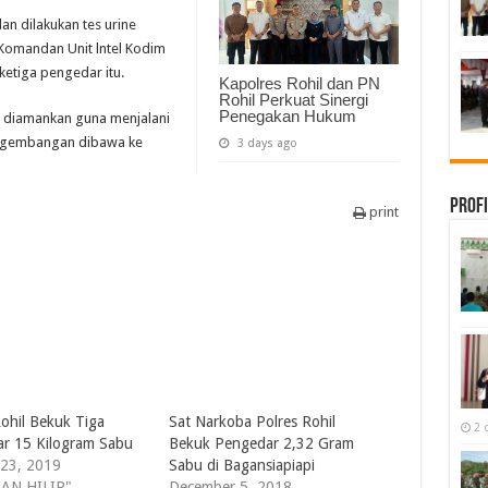
an dilakukan tes urine
a Komandan Unit lntel Kodim
etiga pengedar itu.
Kapolres Rohil dan PN
Rohil Perkuat Sinergi
Penegakan Hukum
ut diamankan guna menjalani
pengembangan dibawa ke
3 days ago
Profi
print
Rohil Bekuk Tiga
Sat Narkoba Polres Rohil
2 
r 15 Kilogram Sabu
Bekuk Pengedar 2,32 Gram
 23, 2019
Sabu di Bagansiapiapi
KAN HILIR"
December 5, 2018