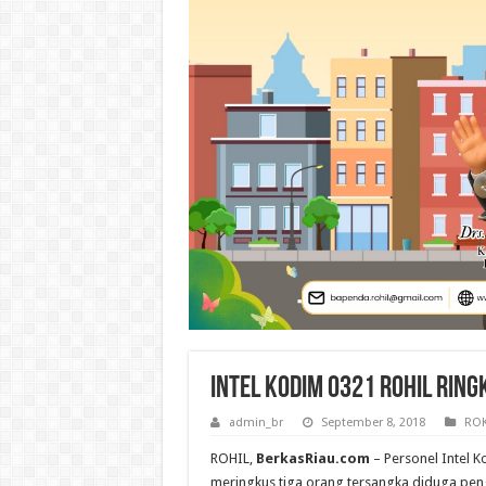
Intel Kodim 0321 Rohil Rin
admin_br
September 8, 2018
ROK
ROHIL,
BerkasRiau.com
– Personel Intel K
meringkus tiga orang tersangka diduga peng