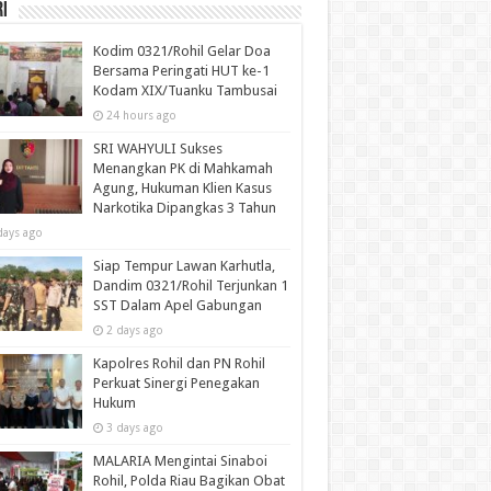
i
Kodim 0321/Rohil Gelar Doa
Bersama Peringati HUT ke-1
Kodam XIX/Tuanku Tambusai
24 hours ago
SRI WAHYULI Sukses
Menangkan PK di Mahkamah
Agung, Hukuman Klien Kasus
Narkotika Dipangkas 3 Tahun
days ago
Siap Tempur Lawan Karhutla,
Dandim 0321/Rohil Terjunkan 1
SST Dalam Apel Gabungan
2 days ago
Kapolres Rohil dan PN Rohil
Perkuat Sinergi Penegakan
Hukum
3 days ago
MALARIA Mengintai Sinaboi
Rohil, Polda Riau Bagikan Obat