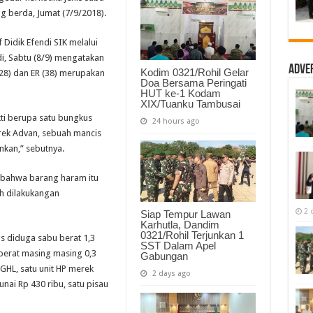
Ringkus
g berda, Jumat (7/9/2018).
Tiga
Pelaku
Pengedar
Narkoba
 Didik Efendi SIK melalui
i, Sabtu (8/9) mengatakan
Adve
Kodim 0321/Rohil Gelar
 (28) dan ER (38) merupakan
Doa Bersama Peringati
HUT ke-1 Kodam
XIX/Tuanku Tambusai
kti berupa satu bungkus
24 hours ago
rek Advan, sebuah mancis
nkan,” sebutnya.
u bahwa barang haram itu
ah dilakukangan
2 
Siap Tempur Lawan
Karhutla, Dandim
0321/Rohil Terjunkan 1
s diduga sabu berat 1,3
SST Dalam Apel
erat masing masing 0,3
Gabungan
 GHL, satu unit HP merek
2 days ago
nai Rp 430 ribu, satu pisau