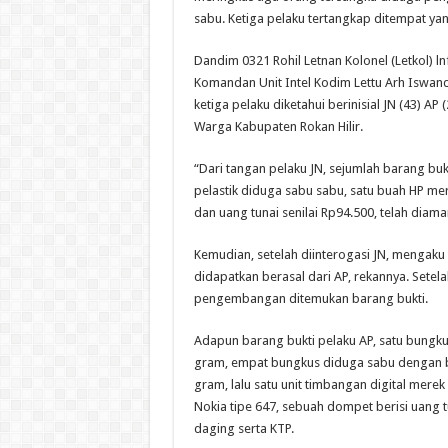
sabu. Ketiga pelaku tertangkap ditempat yan
Dandim 0321 Rohil Letnan Kolonel (Letkol) lnf
Komandan Unit Intel Kodim Lettu Arh Iswand
ketiga pelaku diketahui berinisial JN (43) AP
Warga Kabupaten Rokan Hilir.
“Dari tangan pelaku JN, sejumlah barang bu
pelastik diduga sabu sabu, satu buah HP me
dan uang tunai senilai Rp94.500, telah diama
Kemudian, setelah diinterogasi JN, mengak
didapatkan berasal dari AP, rekannya. Setel
pengembangan ditemukan barang bukti.
Adapun barang bukti pelaku AP, satu bungku
gram, empat bungkus diduga sabu dengan b
gram, lalu satu unit timbangan digital merek
Nokia tipe 647, sebuah dompet berisi uang tu
daging serta KTP.