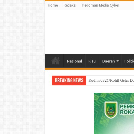
Home
Redaksi
Pedoman Media Cyber
Nasional
Riau
Daerah
Politi
Breaking News
SRI WAHYULI Sukses Menan