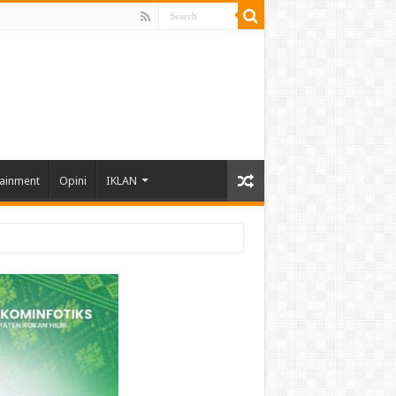
tainment
Opini
IKLAN
hun