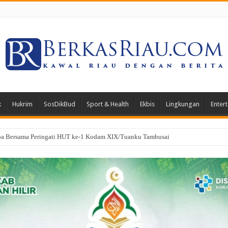
k
Hukrim
SosDikBud
Sport & Health
Ekbis
Lingkungan
Enter
gkan PK di Mahkamah Agung, Hukuman Klien Kasus Narkotika Dipangkas 3 Ta