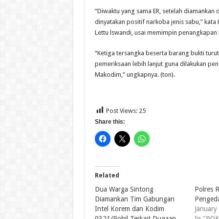
“Diwaktu yang sama ER, setelah diamankan d
dinyatakan positif narkoba jenis sabu,” kat
Lettu lswandi, usai memimpin penangkapan k
“Ketiga tersangka beserta barang bukti tur
pemeriksaan lebih lanjut guna dilakukan 
Makodim,” ungkapnya. (ton).
Post Views:
25
Share this:
Related
Dua Warga Sintong
Polres 
Diamankan Tim Gabungan
Pengeda
Intel Korem dan Kodim
January
0321/Rohil Terkait Dugaan
In "RO