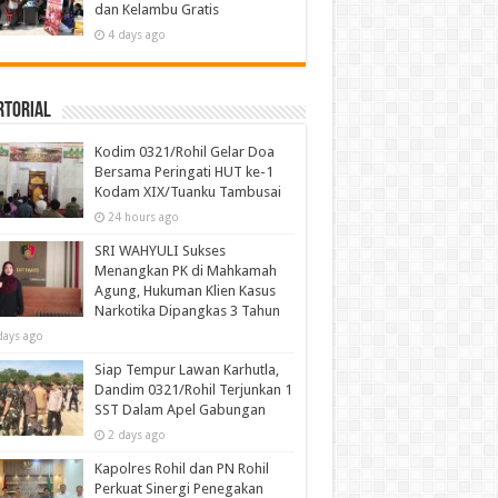
dan Kelambu Gratis
4 days ago
rtorial
Kodim 0321/Rohil Gelar Doa
Bersama Peringati HUT ke-1
Kodam XIX/Tuanku Tambusai
24 hours ago
SRI WAHYULI Sukses
Menangkan PK di Mahkamah
Agung, Hukuman Klien Kasus
Narkotika Dipangkas 3 Tahun
days ago
Siap Tempur Lawan Karhutla,
Dandim 0321/Rohil Terjunkan 1
SST Dalam Apel Gabungan
2 days ago
Kapolres Rohil dan PN Rohil
Perkuat Sinergi Penegakan