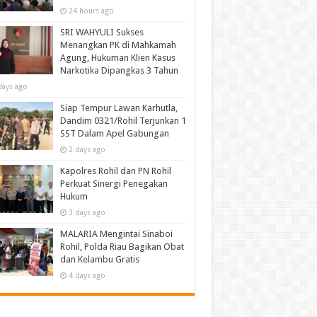
24 hours ago
SRI WAHYULI Sukses
Menangkan PK di Mahkamah
Agung, Hukuman Klien Kasus
Narkotika Dipangkas 3 Tahun
days ago
Siap Tempur Lawan Karhutla,
Dandim 0321/Rohil Terjunkan 1
SST Dalam Apel Gabungan
2 days ago
Kapolres Rohil dan PN Rohil
Perkuat Sinergi Penegakan
Hukum
3 days ago
MALARIA Mengintai Sinaboi
Rohil, Polda Riau Bagikan Obat
dan Kelambu Gratis
4 days ago