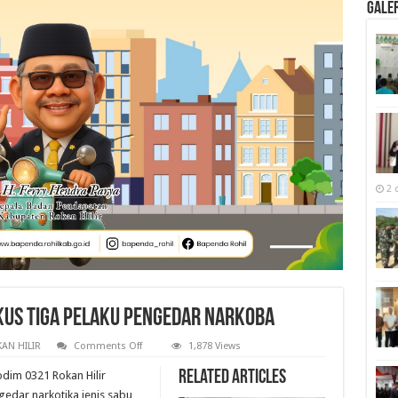
Galer
2 
gkus Tiga Pelaku Pengedar Narkoba
on
AN HILIR
Comments Off
1,878 Views
Intel
Kodim
Related Articles
odim 0321 Rokan Hilir
0321
Rohil
edar narkotika jenis sabu