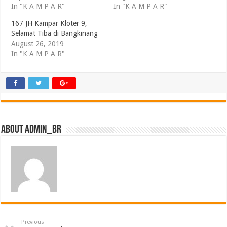
In "K A M P A R"
In "K A M P A R"
167 JH Kampar Kloter 9,
Selamat Tiba di Bangkinang
August 26, 2019
In "K A M P A R"
About admin_br
Previous