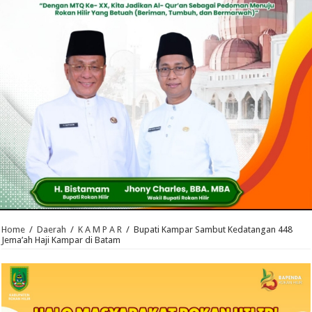
Home
/
Daerah
/
K A M P A R
/
Bupati Kampar Sambut Kedatangan 448
Jema’ah Haji Kampar di Batam