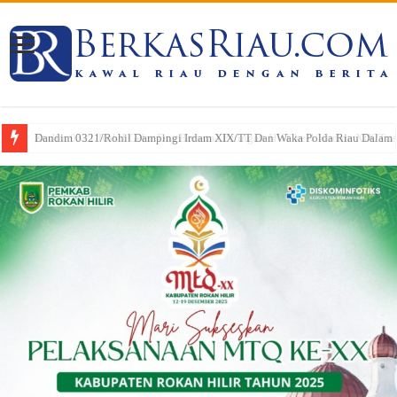
Kodim 0321/Rohil Gelar Doa Bersama Peringati HUT ke-1 Kodam XIX/Tu