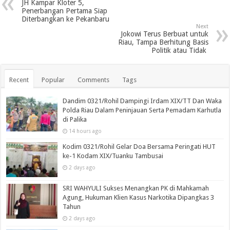
JH Kampar Kloter 5,
Penerbangan Pertama Siap
Diterbangkan ke Pekanbaru
Next
Jokowi Terus Berbuat untuk
Riau, Tampa Berhitung Basis
Politik atau Tidak
Recent
Popular
Comments
Tags
Dandim 0321/Rohil Dampingi Irdam XIX/TT Dan Waka
Polda Riau Dalam Peninjauan Serta Pemadam Karhutla
di Palika
14 hours ago
Kodim 0321/Rohil Gelar Doa Bersama Peringati HUT
ke-1 Kodam XIX/Tuanku Tambusai
2 days ago
SRI WAHYULI Sukses Menangkan PK di Mahkamah
Agung, Hukuman Klien Kasus Narkotika Dipangkas 3
Tahun
2 days ago