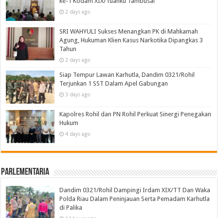
ke-1 Kodam XIX/Tuanku Tambusai
2 days ago
SRI WAHYULI Sukses Menangkan PK di Mahkamah
Agung, Hukuman Klien Kasus Narkotika Dipangkas 3
Tahun
2 days ago
Siap Tempur Lawan Karhutla, Dandim 0321/Rohil
Terjunkan 1 SST Dalam Apel Gabungan
3 days ago
Kapolres Rohil dan PN Rohil Perkuat Sinergi Penegakan
Hukum
4 days ago
Parlementaria
Dandim 0321/Rohil Dampingi Irdam XIX/TT Dan Waka
Polda Riau Dalam Peninjauan Serta Pemadam Karhutla
di Palika