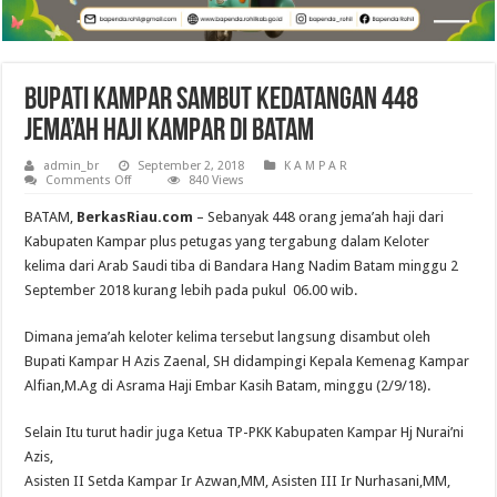
Bupati Kampar Sambut Kedatangan 448
Jema’ah Haji Kampar di Batam
admin_br
September 2, 2018
K A M P A R
on
Comments Off
840 Views
Bupati
Kampar
BATAM,
BerkasRiau.com
– Sebanyak 448 orang jema’ah haji dari
Sambut
Kedatangan
Kabupaten Kampar plus petugas yang tergabung dalam Keloter
448
kelima dari Arab Saudi tiba di Bandara Hang Nadim Batam minggu 2
Jema’ah
Haji
September 2018 kurang lebih pada pukul 06.00 wib.
Kampar
di
Batam
Dimana jema’ah keloter kelima tersebut langsung disambut oleh
Bupati Kampar H Azis Zaenal, SH didampingi Kepala Kemenag Kampar
Alfian,M.Ag di Asrama Haji Embar Kasih Batam, minggu (2/9/18).
Selain Itu turut hadir juga Ketua TP-PKK Kabupaten Kampar Hj Nurai’ni
Azis,
Asisten II Setda Kampar Ir Azwan,MM, Asisten III Ir Nurhasani,MM,