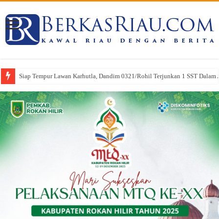
Siap Tempur Lawan Karhutla, Dandim 0321/Rohil Terjunkan 1 SST Dalam