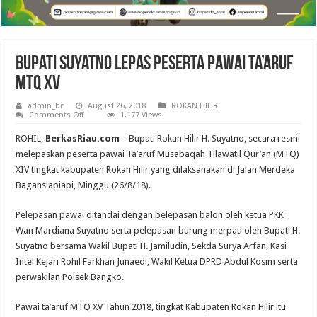
Bupati Suyatno Lepas Peserta Pawai Ta’aruf
MTQ XV
admin_br
August 26, 2018
ROKAN HILIR
on
Comments Off
1,177 Views
Bupati
Suyatno
ROHIL,
BerkasRiau.com
– Bupati Rokan Hilir H. Suyatno, secara resmi
Lepas
Peserta
melepaskan peserta pawai Ta’aruf Musabaqah Tilawatil Qur’an (MTQ)
Pawai
XIV tingkat kabupaten Rokan Hilir yang dilaksanakan di Jalan Merdeka
Ta’aruf
MTQ
Bagansiapiapi, Minggu (26/8/18).
XV
Pelepasan pawai ditandai dengan pelepasan balon oleh ketua PKK
Wan Mardiana Suyatno serta pelepasan burung merpati oleh Bupati H.
Suyatno bersama Wakil Bupati H. Jamiludin, Sekda Surya Arfan, Kasi
Intel Kejari Rohil Farkhan Junaedi, Wakil Ketua DPRD Abdul Kosim serta
perwakilan Polsek Bangko.
Pawai ta’aruf MTQ XV Tahun 2018, tingkat Kabupaten Rokan Hilir itu