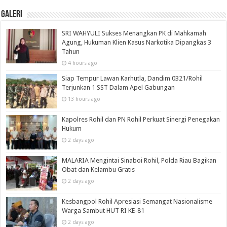
Galeri
SRI WAHYULI Sukses Menangkan PK di Mahkamah
Agung, Hukuman Klien Kasus Narkotika Dipangkas 3
Tahun
4 hours ago
Siap Tempur Lawan Karhutla, Dandim 0321/Rohil
Terjunkan 1 SST Dalam Apel Gabungan
13 hours ago
Kapolres Rohil dan PN Rohil Perkuat Sinergi Penegakan
Hukum
2 days ago
MALARIA Mengintai Sinaboi Rohil, Polda Riau Bagikan
Obat dan Kelambu Gratis
2 days ago
Kesbangpol Rohil Apresiasi Semangat Nasionalisme
Warga Sambut HUT RI KE-81
2 days ago