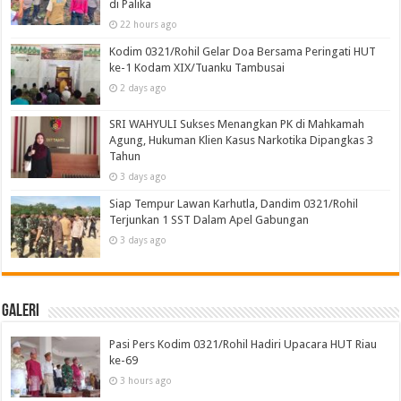
di Palika
22 hours ago
Kodim 0321/Rohil Gelar Doa Bersama Peringati HUT
ke-1 Kodam XIX/Tuanku Tambusai
2 days ago
SRI WAHYULI Sukses Menangkan PK di Mahkamah
Agung, Hukuman Klien Kasus Narkotika Dipangkas 3
Tahun
3 days ago
Siap Tempur Lawan Karhutla, Dandim 0321/Rohil
Terjunkan 1 SST Dalam Apel Gabungan
3 days ago
Galeri
Pasi Pers Kodim 0321/Rohil Hadiri Upacara HUT Riau
ke-69
3 hours ago