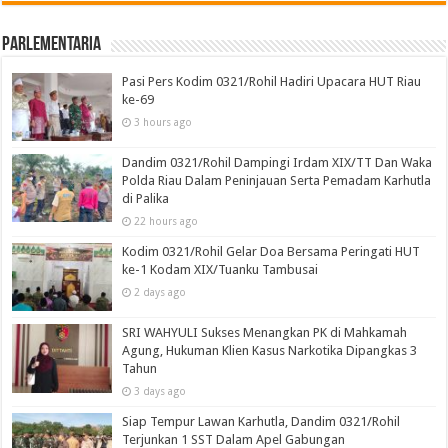
Parlementaria
Pasi Pers Kodim 0321/Rohil Hadiri Upacara HUT Riau
ke-69
3 hours ago
Dandim 0321/Rohil Dampingi Irdam XIX/TT Dan Waka
Polda Riau Dalam Peninjauan Serta Pemadam Karhutla
di Palika
22 hours ago
Kodim 0321/Rohil Gelar Doa Bersama Peringati HUT
ke-1 Kodam XIX/Tuanku Tambusai
2 days ago
SRI WAHYULI Sukses Menangkan PK di Mahkamah
Agung, Hukuman Klien Kasus Narkotika Dipangkas 3
Tahun
3 days ago
Siap Tempur Lawan Karhutla, Dandim 0321/Rohil
Terjunkan 1 SST Dalam Apel Gabungan