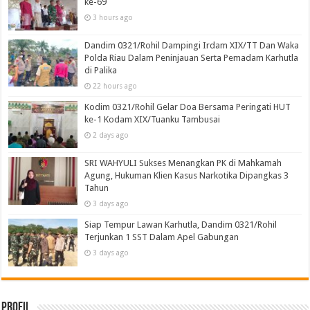
ke-69
3 hours ago
Dandim 0321/Rohil Dampingi Irdam XIX/TT Dan Waka
Polda Riau Dalam Peninjauan Serta Pemadam Karhutla
di Palika
22 hours ago
Kodim 0321/Rohil Gelar Doa Bersama Peringati HUT
ke-1 Kodam XIX/Tuanku Tambusai
2 days ago
SRI WAHYULI Sukses Menangkan PK di Mahkamah
Agung, Hukuman Klien Kasus Narkotika Dipangkas 3
Tahun
3 days ago
Siap Tempur Lawan Karhutla, Dandim 0321/Rohil
Terjunkan 1 SST Dalam Apel Gabungan
3 days ago
Profil