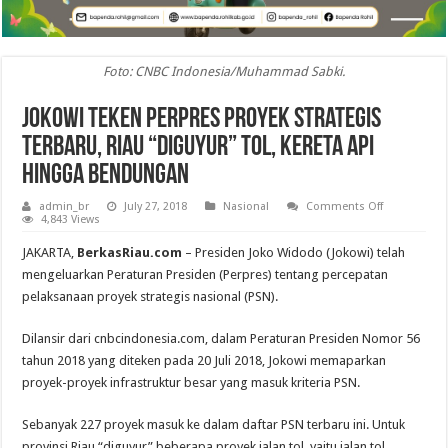
Foto: CNBC Indonesia/Muhammad Sabki.
Jokowi Teken Perpres Proyek Strategis
Terbaru, Riau “Diguyur” Tol, Kereta Api
hingga Bendungan
on
admin_br
July 27, 2018
Nasional
Comments Off
Jokowi
4,843 Views
Teken
Perpres
JAKARTA,
BerkasRiau.com
– Presiden Joko Widodo (Jokowi) telah
Proyek
Strategis
mengeluarkan Peraturan Presiden (Perpres) tentang percepatan
Terbaru,
pelaksanaan proyek strategis nasional (PSN).
Riau
“Diguyur”
Tol,
Kereta
Dilansir dari cnbcindonesia.com, dalam Peraturan Presiden Nomor 56
Api
tahun 2018 yang diteken pada 20 Juli 2018, Jokowi memaparkan
hingga
Bendungan
proyek-proyek infrastruktur besar yang masuk kriteria PSN.
Sebanyak 227 proyek masuk ke dalam daftar PSN terbaru ini. Untuk
provinsi Riau “diguyur” beberapa proyek jalan tol, yaitu jalan tol