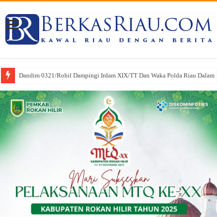
Dandim 0321/Rohil Dampingi Irdam XIX/TT Dan Waka Polda Riau Dalam Pe