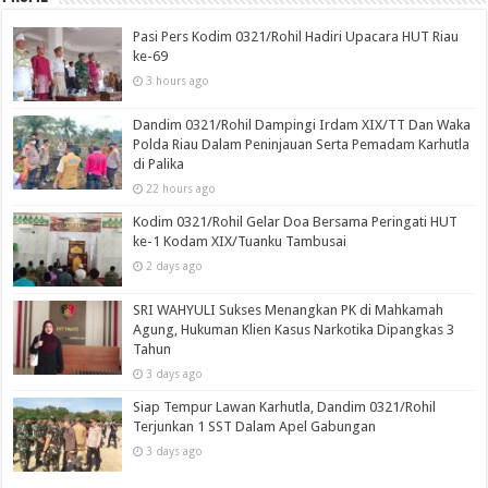
Pasi Pers Kodim 0321/Rohil Hadiri Upacara HUT Riau
ke-69
3 hours ago
Dandim 0321/Rohil Dampingi Irdam XIX/TT Dan Waka
Polda Riau Dalam Peninjauan Serta Pemadam Karhutla
di Palika
22 hours ago
Kodim 0321/Rohil Gelar Doa Bersama Peringati HUT
ke-1 Kodam XIX/Tuanku Tambusai
2 days ago
SRI WAHYULI Sukses Menangkan PK di Mahkamah
Agung, Hukuman Klien Kasus Narkotika Dipangkas 3
Tahun
3 days ago
Siap Tempur Lawan Karhutla, Dandim 0321/Rohil
Terjunkan 1 SST Dalam Apel Gabungan
3 days ago