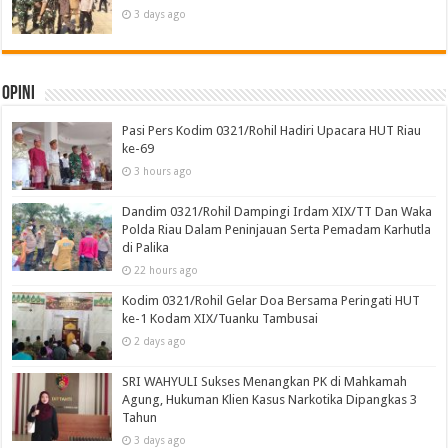
3 days ago
Opini
Pasi Pers Kodim 0321/Rohil Hadiri Upacara HUT Riau
ke-69
3 hours ago
Dandim 0321/Rohil Dampingi Irdam XIX/TT Dan Waka
Polda Riau Dalam Peninjauan Serta Pemadam Karhutla
di Palika
22 hours ago
Kodim 0321/Rohil Gelar Doa Bersama Peringati HUT
ke-1 Kodam XIX/Tuanku Tambusai
2 days ago
SRI WAHYULI Sukses Menangkan PK di Mahkamah
Agung, Hukuman Klien Kasus Narkotika Dipangkas 3
Tahun
3 days ago