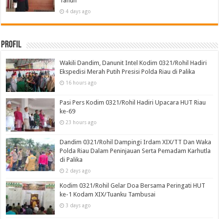
Tahun
4 days ago
Profil
Wakili Dandim, Danunit Intel Kodim 0321/Rohil Hadiri
Ekspedisi Merah Putih Presisi Polda Riau di Palika
16 hours ago
Pasi Pers Kodim 0321/Rohil Hadiri Upacara HUT Riau
ke-69
23 hours ago
Dandim 0321/Rohil Dampingi Irdam XIX/TT Dan Waka
Polda Riau Dalam Peninjauan Serta Pemadam Karhutla
di Palika
2 days ago
Kodim 0321/Rohil Gelar Doa Bersama Peringati HUT
ke-1 Kodam XIX/Tuanku Tambusai
3 days ago