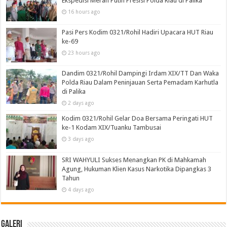
Ekspedisi Merah Putih Presisi Polda Riau di Palika
16 hours ago
Pasi Pers Kodim 0321/Rohil Hadiri Upacara HUT Riau
ke-69
23 hours ago
Dandim 0321/Rohil Dampingi Irdam XIX/TT Dan Waka
Polda Riau Dalam Peninjauan Serta Pemadam Karhutla
di Palika
2 days ago
Kodim 0321/Rohil Gelar Doa Bersama Peringati HUT
ke-1 Kodam XIX/Tuanku Tambusai
3 days ago
SRI WAHYULI Sukses Menangkan PK di Mahkamah
Agung, Hukuman Klien Kasus Narkotika Dipangkas 3
Tahun
4 days ago
Galeri