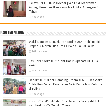
SRI WAHYULI Sukses Menangkan PK di Mahkamah
Agung, Hukuman Klien Kasus Narkotika Dipangkas 3
Tahun
4 days ago
Parlementaria
Wakili Dandim, Danunit Intel Kodim 0321/Rohil Hadiri
Ekspedisi Merah Putih Presisi Polda Riau di Palika
16 hours ago
Pasi Pers Kodim 0321/Rohil Hadiri Upacara HUT Riau
ke-69
23 hours ago
Dandim 0321/Rohil Dampingi Irdam XIX/TT Dan Waka
Polda Riau Dalam Peninjauan Serta Pemadam Karhutla
di Palika
2 days ago
Kodim 0321/Rohil Gelar Doa Bersama Peringati HUT
ke-1 Kodam XIX/Tuanku Tambusai