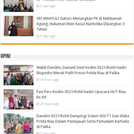
3 days ago
SRI WAHYULI Sukses Menangkan PK di Mahkamah
Agung, Hukuman Klien Kasus Narkotika Dipangkas 3
Tahun
4 days ago
Opini
Wakili Dandim, Danunit Intel Kodim 0321/Rohil Hadiri
Ekspedisi Merah Putih Presisi Polda Riau di Palika
16 hours ago
Pasi Pers Kodim 0321/Rohil Hadiri Upacara HUT Riau
ke-69
23 hours ago
Dandim 0321/Rohil Dampingi Irdam XIX/TT Dan Waka
Polda Riau Dalam Peninjauan Serta Pemadam Karhutla
di Palika
2 days ago