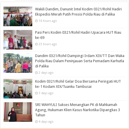
Wakili Dandim, Danunit Intel Kodim 0321/Rohil Hadiri
Ekspedisi Merah Putih Presisi Polda Riau di Palika
16 hours ago
Pasi Pers Kodim 0321/Rohil Hadiri Upacara HUT Riau
ke-69
23 hours ago
Dandim 0321/Rohil Dampingi Irdam XIX/TT Dan Waka
Polda Riau Dalam Peninjauan Serta Pemadam Karhutla
di Palika
2 days ago
Kodim 0321/Rohil Gelar Doa Bersama Peringati HUT
ke-1 Kodam XIX/Tuanku Tambusai
3 days ago
SRI WAHYULI Sukses Menangkan PK di Mahkamah
Agung, Hukuman Klien Kasus Narkotika Dipangkas 3
Tahun
4 days ago