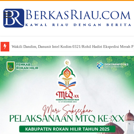
Wakili Dandim, Danunit Intel Kodim 0321/Rohil Hadiri Ekspedisi Merah Put