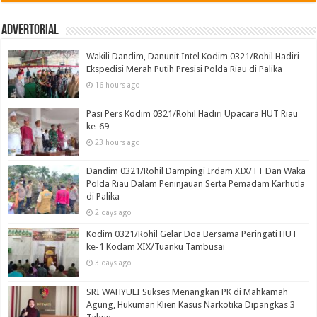
Advertorial
Wakili Dandim, Danunit Intel Kodim 0321/Rohil Hadiri
Ekspedisi Merah Putih Presisi Polda Riau di Palika
16 hours ago
Pasi Pers Kodim 0321/Rohil Hadiri Upacara HUT Riau
ke-69
23 hours ago
Dandim 0321/Rohil Dampingi Irdam XIX/TT Dan Waka
Polda Riau Dalam Peninjauan Serta Pemadam Karhutla
di Palika
2 days ago
Kodim 0321/Rohil Gelar Doa Bersama Peringati HUT
ke-1 Kodam XIX/Tuanku Tambusai
3 days ago
SRI WAHYULI Sukses Menangkan PK di Mahkamah
Agung, Hukuman Klien Kasus Narkotika Dipangkas 3