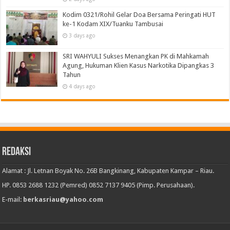
Kodim 0321/Rohil Gelar Doa Bersama Peringati HUT
ke-1 Kodam XIX/Tuanku Tambusai
3 days ago
SRI WAHYULI Sukses Menangkan PK di Mahkamah
Agung, Hukuman Klien Kasus Narkotika Dipangkas 3
Tahun
4 days ago
Redaksi
Alamat : Jl. Letnan Boyak No. 26B Bangkinang, Kabupaten Kampar – Riau.
HP. 0853 2688 1232 (Pemred) 0852 7137 9405 (Pimp. Perusahaan).
E-mail:
berkasriau@yahoo.com