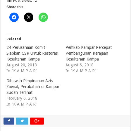
Post Views:
12
Share this:
Related
24 Perusahaan Komit
Pemkab Kampar Percepat
Siapkan CSR untuk Restorasi
Pembangunan Kerajaan
Kesultanan Kampa
Kesultanan Kampa
August 20, 2018
August 6, 2018
In "K A M P A R"
In "K A M P A R"
Dibawah Pimpinanan Azis
Zaenal, Perubahan di Kampar
Sudah Terlihat
February 6, 2018
In "K A M P A R"