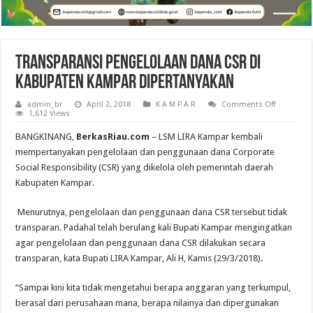
Transparansi Pengelolaan Dana CSR di
Kabupaten Kampar Dipertanyakan
on
admin_br
April 2, 2018
K A M P A R
Comments Off
Transpara
1,612 Views
Pengelola
Dana
BANGKINANG,
BerkasRiau.com
– LSM LIRA Kampar kembali
CSR
di
mempertanyakan pengelolaan dan penggunaan dana Corporate
Kabupate
Social Responsibility (CSR) yang dikelola oleh pemerintah daerah
Kampar
Dipertany
Kabupaten Kampar.
Menurutnya, pengelolaan dan penggunaan dana CSR tersebut tidak
transparan. Padahal telah berulang kali Bupati Kampar mengingatkan
agar pengelolaan dan penggunaan dana CSR dilakukan secara
transparan, kata Bupati LIRA Kampar, Ali H, Kamis (29/3/2018).
“Sampai kini kita tidak mengetahui berapa anggaran yang terkumpul,
berasal dari perusahaan mana, berapa nilainya dan dipergunakan