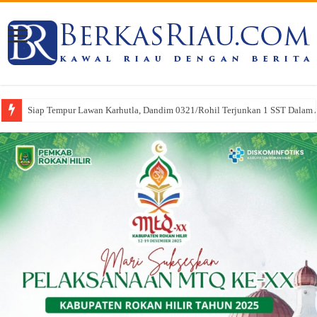
Siap Tempur Lawan Karhutla, Dandim 0321/Rohil Terjunkan 1 SST Dalam