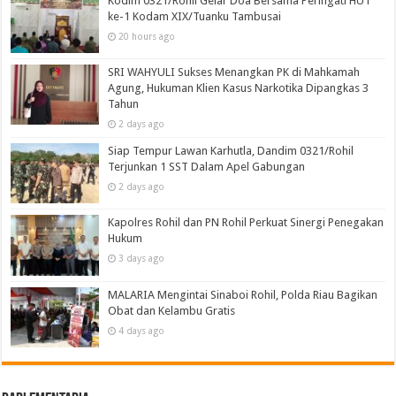
Kodim 0321/Rohil Gelar Doa Bersama Peringati HUT
ke-1 Kodam XIX/Tuanku Tambusai
20 hours ago
SRI WAHYULI Sukses Menangkan PK di Mahkamah
Agung, Hukuman Klien Kasus Narkotika Dipangkas 3
Tahun
2 days ago
Siap Tempur Lawan Karhutla, Dandim 0321/Rohil
Terjunkan 1 SST Dalam Apel Gabungan
2 days ago
Kapolres Rohil dan PN Rohil Perkuat Sinergi Penegakan
Hukum
3 days ago
MALARIA Mengintai Sinaboi Rohil, Polda Riau Bagikan
Obat dan Kelambu Gratis
4 days ago