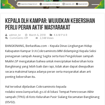
Kepala DLH Kampar: Wujudkan Kebersihan
Perlu Peran Aktif Masyarakat
admin_br
March 6, 2018
K A M P A R
on
Comments Off
2,348 Views
Kepala
DLH
BANGKINANG, BerkasRiau.com – Kepala Dinas Lingkungan Hidup
Kampar:
Wujudkan
Kabupaten Kampar Ir.H.Cokroaminoto.MM didampingi Kepala Seksi
Kebersihan
penaganan sampah Awang Sagita serta Kasi Pengelolaan sampah
Perlu
Peran
Mukhri.SP mengatakan bahwa untuk menciptakan kebersihan kota
Aktif
Masyarakat
Bangkinang yang lebih baik dan rapi, tidak akan dapat diwujudkan
secara maksimal tanpa adanya peran serta masyarakat akan arti
penting kebersihan itu.
Hal tersebut dijelaskan Cokroaminoto kepada
redaksi
www.kamparkab.go.id
di lokasi Tempat Pemrosesan Akhir
sampah (TPAS) di Koto Kelurahan Pasir Sialang Kecamatan Bangkinang
(05/02).