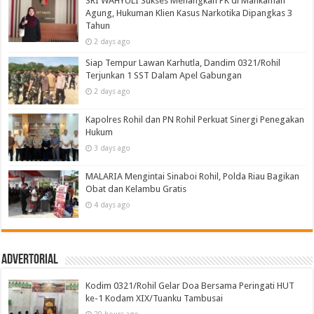
SRI WAHYULI Sukses Menangkan PK di Mahkamah
Agung, Hukuman Klien Kasus Narkotika Dipangkas 3
Tahun
2 days ago
Siap Tempur Lawan Karhutla, Dandim 0321/Rohil
Terjunkan 1 SST Dalam Apel Gabungan
2 days ago
Kapolres Rohil dan PN Rohil Perkuat Sinergi Penegakan
Hukum
3 days ago
MALARIA Mengintai Sinaboi Rohil, Polda Riau Bagikan
Obat dan Kelambu Gratis
4 days ago
Advertorial
Kodim 0321/Rohil Gelar Doa Bersama Peringati HUT
ke-1 Kodam XIX/Tuanku Tambusai