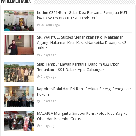
Parlementaria
Kodim 0321/Rohil Gelar Doa Bersama Peringati HUT
ke-1 Kodam XIX/Tuanku Tambusai
20 hours ago
SRI WAHYULI Sukses Menangkan PK di Mahkamah
Agung, Hukuman Klien Kasus Narkotika Dipangkas 3
Tahun
2 days ago
Siap Tempur Lawan Karhutla, Dandim 0321/Rohil
Terjunkan 1 SST Dalam Apel Gabungan
2 days ago
Kapolres Rohil dan PN Rohil Perkuat Sinergi Penegakan
Hukum
3 days ago
MALARIA Mengintai Sinaboi Rohil, Polda Riau Bagikan
Obat dan Kelambu Gratis
4 days ago