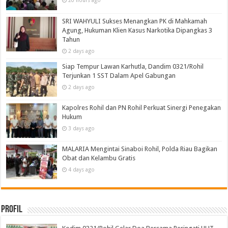
20 hours ago
SRI WAHYULI Sukses Menangkan PK di Mahkamah
Agung, Hukuman Klien Kasus Narkotika Dipangkas 3
Tahun
2 days ago
Siap Tempur Lawan Karhutla, Dandim 0321/Rohil
Terjunkan 1 SST Dalam Apel Gabungan
2 days ago
Kapolres Rohil dan PN Rohil Perkuat Sinergi Penegakan
Hukum
3 days ago
MALARIA Mengintai Sinaboi Rohil, Polda Riau Bagikan
Obat dan Kelambu Gratis
4 days ago
Profil