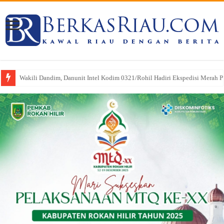
Pasi Pers Kodim 0321/Rohil Hadiri Upacara HUT Riau ke-69