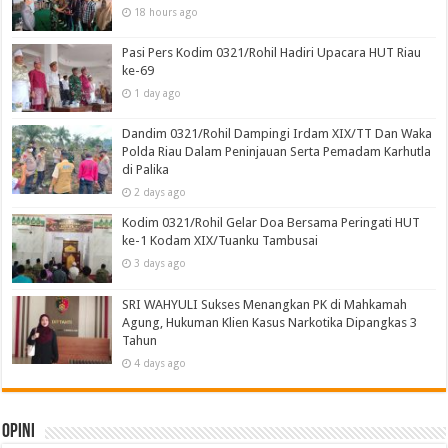
18 hours ago
Pasi Pers Kodim 0321/Rohil Hadiri Upacara HUT Riau
ke-69
1 day ago
Dandim 0321/Rohil Dampingi Irdam XIX/TT Dan Waka
Polda Riau Dalam Peninjauan Serta Pemadam Karhutla
di Palika
2 days ago
Kodim 0321/Rohil Gelar Doa Bersama Peringati HUT
ke-1 Kodam XIX/Tuanku Tambusai
3 days ago
SRI WAHYULI Sukses Menangkan PK di Mahkamah
Agung, Hukuman Klien Kasus Narkotika Dipangkas 3
Tahun
4 days ago
Opini