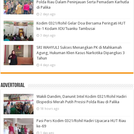
Polda Riau Dalam Peninjauan Serta Pemadam Karhutla
di Palika
2 days ago
Kodim 0321/Rohil Gelar Doa Bersama Peringati HUT
ke-1 Kodam XIX/Tuanku Tambusai
3 days ago
SRI WAHYULI Sukses Menangkan PK di Mahkamah
Agung, Hukuman Klien Kasus Narkotika Dipangkas 3
Tahun
4 days ago
Advertorial
Wakili Dandim, Danunit Intel Kodim 0321/Rohil Hadiri
Ekspedisi Merah Putih Presisi Polda Riau di Palika
18 hours ago
Pasi Pers Kodim 0321/Rohil Hadiri Upacara HUT Riau
ke-69
1 day ago