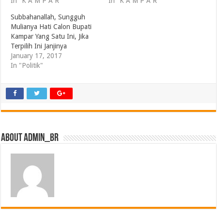
In "K A M P A R"
In "K A M P A R"
Subbahanallah, Sungguh
Mulianya Hati Calon Bupati
Kampar Yang Satu Ini, Jika
Terpilih Ini Janjinya
January 17, 2017
In "Politik"
About admin_br