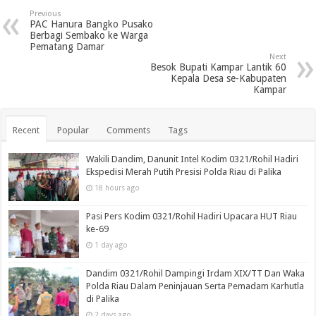
Previous
PAC Hanura Bangko Pusako
Berbagi Sembako ke Warga
Pematang Damar
Next
Besok Bupati Kampar Lantik 60
Kepala Desa se-Kabupaten
Kampar
Recent
Popular
Comments
Tags
Wakili Dandim, Danunit Intel Kodim 0321/Rohil Hadiri
Ekspedisi Merah Putih Presisi Polda Riau di Palika
18 hours ago
Pasi Pers Kodim 0321/Rohil Hadiri Upacara HUT Riau
ke-69
1 day ago
Dandim 0321/Rohil Dampingi Irdam XIX/TT Dan Waka
Polda Riau Dalam Peninjauan Serta Pemadam Karhutla
di Palika
2 days ago