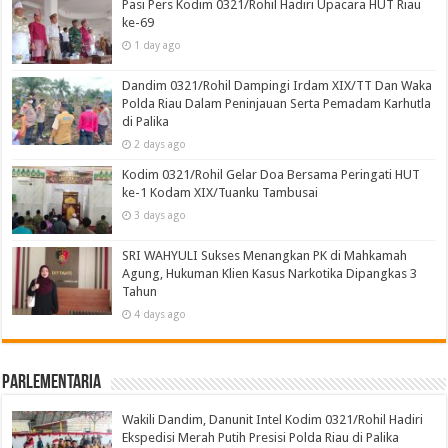
Pasi Pers Kodim 0321/Rohil Hadiri Upacara HUT Riau
ke-69
1 day ago
Dandim 0321/Rohil Dampingi Irdam XIX/TT Dan Waka
Polda Riau Dalam Peninjauan Serta Pemadam Karhutla
di Palika
2 days ago
Kodim 0321/Rohil Gelar Doa Bersama Peringati HUT
ke-1 Kodam XIX/Tuanku Tambusai
3 days ago
SRI WAHYULI Sukses Menangkan PK di Mahkamah
Agung, Hukuman Klien Kasus Narkotika Dipangkas 3
Tahun
4 days ago
Parlementaria
Wakili Dandim, Danunit Intel Kodim 0321/Rohil Hadiri
Ekspedisi Merah Putih Presisi Polda Riau di Palika