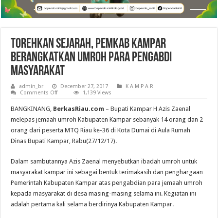
Torehkan Sejarah, Pemkab Kampar
Berangkatkan Umroh Para Pengabdi
Masyarakat
admin_br
December 27, 2017
K A M P A R
on
Comments Off
1,139 Views
Torehkan
Sejarah,
BANGKINANG,
BerkasRiau.com
– Bupati Kampar H Azis Zaenal
Pemkab
Kampar
melepas jemaah umroh Kabupaten Kampar sebanyak 14 orang dan 2
Berangkatkan
orang dari peserta MTQ Riau ke-36 di Kota Dumai di Aula Rumah
Umroh
Para
Dinas Bupati Kampar, Rabu(27/12/17).
Pengabdi
Masyarakat
Dalam sambutannya Azis Zaenal menyebutkan ibadah umroh untuk
masyarakat kampar ini sebagai bentuk terimakasih dan penghargaan
Pemerintah Kabupaten Kampar atas pengabdian para jemaah umroh
kepada masyarakat di desa masing-masing selama ini. Kegiatan ini
adalah pertama kali selama berdirinya Kabupaten Kampar.