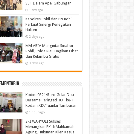
SST Dalam Apel Gabungan
1 day ago
Kapolres Rohil dan PN Rohil
Perkuat Sinergi Penegakan
Hukum
2 days ago
MALARIA Mengintai Sinaboi
Rohil, Polda Riau Bagikan Obat
dan Kelambu Gratis
3 days ago
ementaria
Kodim 0321/Rohil Gelar Doa
Bersama Peringati HUT ke-1
Kodam XIX/Tuanku Tambusai
1 hour ago
SRI WAHYULI Sukses
Menangkan PK di Mahkamah
Agung, Hukuman Klien Kasus