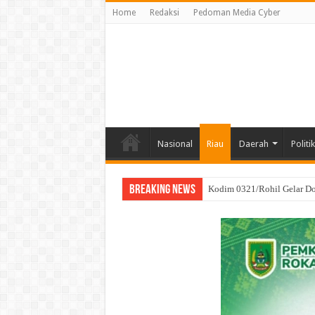
Home
Redaksi
Pedoman Media Cyber
Nasional
Riau
Daerah
Politik
Breaking News
SRI WAHYULI Sukses Menan