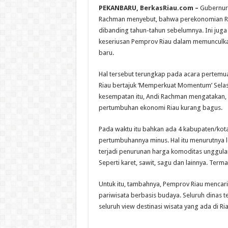
PEKANBARU, BerkasRiau.com –
Gubernur 
Rachman menyebut, bahwa perekonomian Ri
dibanding tahun-tahun sebelumnya. Ini juga 
keseriusan Pemprov Riau dalam memunculk
baru.
Hal tersebut terungkap pada acara pertemu
Riau bertajuk ‘Memperkuat Momentum’ Selas
kesempatan itu, Andi Rachman mengatakan, 
pertumbuhan ekonomi Riau kurang bagus.
Pada waktu itu bahkan ada 4 kabupaten/kota
pertumbuhannya minus. Hal itu menurutnya 
terjadi penurunan harga komoditas unggula
Seperti karet, sawit, sagu dan lainnya. Term
Untuk itu, tambahnya, Pemprov Riau mencar
pariwisata berbasis budaya. Seluruh dinas 
seluruh view destinasi wisata yang ada di Ria