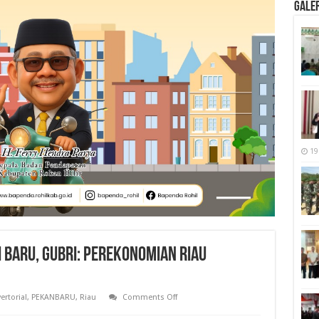
Galer
19
Baru, Gubri: Perekonomian Riau
on
ertorial
,
PEKANBARU
,
Riau
Comments Off
Munculkan
Sumber