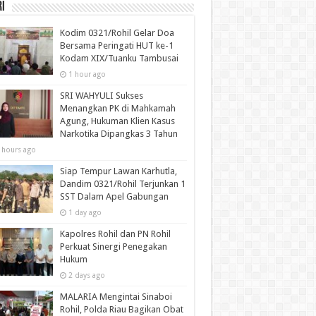
i
Kodim 0321/Rohil Gelar Doa
Bersama Peringati HUT ke-1
Kodam XIX/Tuanku Tambusai
1 hour ago
SRI WAHYULI Sukses
Menangkan PK di Mahkamah
Agung, Hukuman Klien Kasus
Narkotika Dipangkas 3 Tahun
 hours ago
Siap Tempur Lawan Karhutla,
Dandim 0321/Rohil Terjunkan 1
SST Dalam Apel Gabungan
1 day ago
Kapolres Rohil dan PN Rohil
Perkuat Sinergi Penegakan
Hukum
2 days ago
MALARIA Mengintai Sinaboi
Rohil, Polda Riau Bagikan Obat