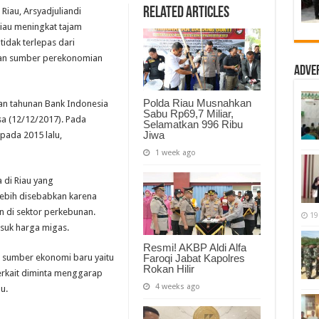
Ekonomi
Related Articles
Riau, Arsyadjuliandi
Baru,
Gubri:
au meningkat tajam
Perekonomian
tidak terlepas dari
Riau
Meningkat
an sumber perekonomian
Tajam
Adve
Polda Riau Musnahkan
an tahunan Bank Indonesia
Sabu Rp69,7 Miliar,
a (12/12/2017). Pada
Selamatkan 996 Ribu
Jiwa
pada 2015 lalu,
1 week ago
 di Riau yang
lebih disebabkan karena
n di sektor perkebunan.
19
asuk harga migas.
Resmi! AKBP Aldi Alfa
i sumber ekonomi baru yaitu
Faroqi Jabat Kapolres
Rokan Hilir
terkait diminta menggarap
4 weeks ago
u.