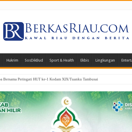
Hukrim
SosDikBud
Sport & Health
Ekbis
Lingkungan
Entert
gkan PK di Mahkamah Agung, Hukuman Klien Kasus Narkotika Dipangkas 3 Ta