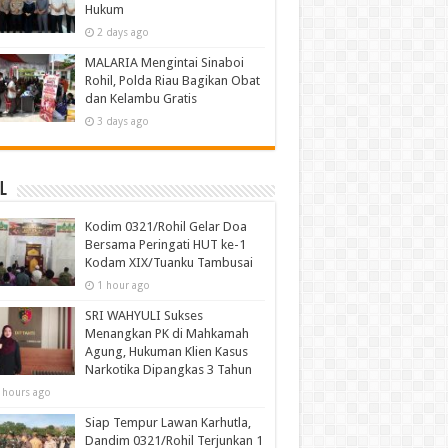
Hukum
2 days ago
MALARIA Mengintai Sinaboi
Rohil, Polda Riau Bagikan Obat
dan Kelambu Gratis
3 days ago
l
Kodim 0321/Rohil Gelar Doa
Bersama Peringati HUT ke-1
Kodam XIX/Tuanku Tambusai
1 hour ago
SRI WAHYULI Sukses
Menangkan PK di Mahkamah
Agung, Hukuman Klien Kasus
Narkotika Dipangkas 3 Tahun
 hours ago
Siap Tempur Lawan Karhutla,
Dandim 0321/Rohil Terjunkan 1