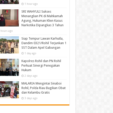
1 hour ago
SRI WAHYULI Sukses
Menangkan PK di Mahkamah
Agung, Hukuman Klien Kasus
Narkotika Dipangkas 3 Tahun
 hours ago
Siap Tempur Lawan Karhutla,
Dandim 0321/Rohil Terjunkan 1
SST Dalam Apel Gabungan
1 day ago
Kapolres Rohil dan PN Rohil
Perkuat Sinergi Penegakan
Hukum
2 days ago
MALARIA Mengintai Sinaboi
Rohil, Polda Riau Bagikan Obat
dan Kelambu Gratis
3 days ago