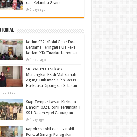
dan Kelambu Gratis
3 days ago
rtorial
Kodim 0321/Rohil Gelar Doa
Bersama Peringati HUT ke-1
Kodam XIX/Tuanku Tambusai
1 hour ago
SRI WAHYULI Sukses
Menangkan PK di Mahkamah
Agung, Hukuman Klien Kasus
Narkotika Dipangkas 3 Tahun
 hours ago
Siap Tempur Lawan Karhutla,
Dandim 0321/Rohil Terjunkan 1
SST Dalam Apel Gabungan
1 day ago
Kapolres Rohil dan PN Rohil
Perkuat Sinergi Penegakan