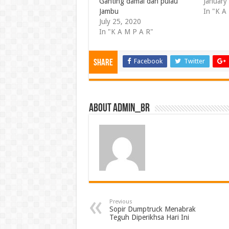
Ganting damai dan pulau
January
Jambu
In "K A
July 25, 2020
In "K A M P A R"
Facebook
Twitter
Share
About admin_br
Previous
Sopir Dumptruck Menabrak
Teguh Diperikhsa Hari Ini