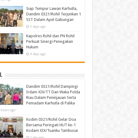
Siap Tempur Lawan Karhutla,
Dandim 0321/Rohil Terjunkan 1
SST Dalam Apel Gabungan
3 days ago
Kapolres Rohil dan PN Rohil
Perkuat Sinergi Penegakan
Hukum
4 days ago
l
Dandim 0321/Rohil Dampingi
Irdam XIX/TT Dan Waka Polda
Riau Dalam Peninjauan Serta
Pemadam Karhutla di Palika
 hours ago
Kodim 0321/Rohil Gelar Doa
Bersama Peringati HUT ke-1
Kodam XIX/Tuanku Tambusai
1 day ago