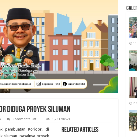
Galer
11
2 
r diduga Proyek Siluman
on
R
Comments Off
1,231 Views
Proyek
Pembangunan
Related Articles
k pembuatan Koridor, di
Koridor
diduga
k siluman, pasalnya proyek