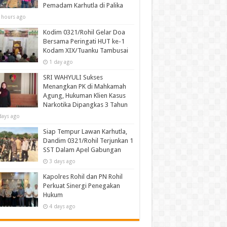
Pemadam Karhutla di Palika
 hours ago
Kodim 0321/Rohil Gelar Doa
Bersama Peringati HUT ke-1
Kodam XIX/Tuanku Tambusai
1 day ago
SRI WAHYULI Sukses
Menangkan PK di Mahkamah
Agung, Hukuman Klien Kasus
Narkotika Dipangkas 3 Tahun
days ago
Siap Tempur Lawan Karhutla,
Dandim 0321/Rohil Terjunkan 1
SST Dalam Apel Gabungan
3 days ago
Kapolres Rohil dan PN Rohil
Perkuat Sinergi Penegakan
Hukum
4 days ago