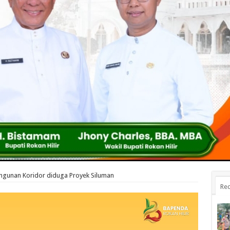
gunan Koridor diduga Proyek Siluman
Rec