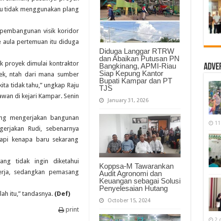
Proyek
u tidak menggunakan plang
Siluman
 pembangunan visik koridor
aula pertemuan itu diduga
Diduga Langgar RTRW
dan Abaikan Putusan PN
k proyek dimulai kontraktor
Bangkinang, APMI-Riau
Adve
Siap Kepung Kantor
k, ntah dari mana sumber
Bupati Kampar dan PT
ta tidak tahu,” ungkap Raju
TJS
awan di kejari Kampar. Senin
January 31, 2026
yang mengerjakan bangunan
11
ngerjakan Rudi, sebenarnya
Tapi kenapa baru sekarang
ang tidak ingin diketahui
Koppsa-M Tawarankan
erja, sedangkan pemasang
Audit Agronomi dan
Keuangan sebagai Solusi
Penyelesaian Hutang
lah itu,” tandasnya.
(Def)
October 15, 2024
print
2 