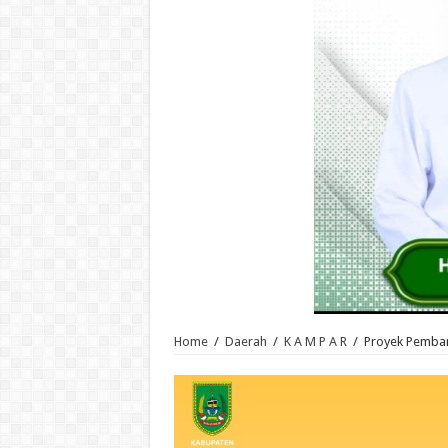
Home
/
Daerah
/
K A M P A R
/
Proyek Pemban