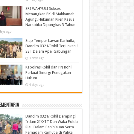
SRI WAHYULI Sukses
Menangkan PK di Mahkamah
Agung, Hukuman Klien Kasus
Narkotika Dipangkas 3 Tahun
days ago
Siap Tempur Lawan Karhutla,
Dandim 0321/Rohil Terjunkan 1
SST Dalam Apel Gabungan
3 days ago
Kapolres Rohil dan PN Rohil
Perkuat Sinergi Penegakan
Hukum
4 days ago
ementaria
Dandim 0321/Rohil Dampingi
Irdam XIX/TT Dan Waka Polda
Riau Dalam Peninjauan Serta
Pemadam Karhutla di Palika