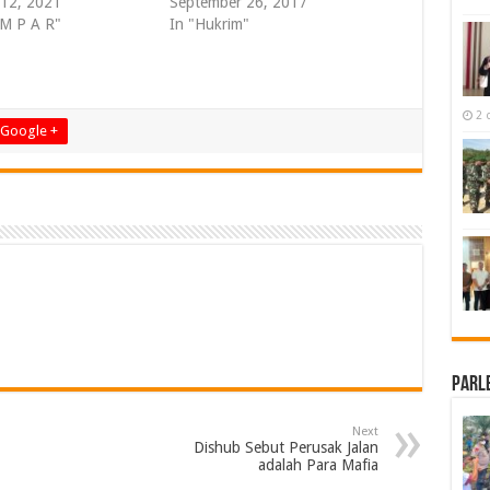
 12, 2021
September 26, 2017
 M P A R"
In "Hukrim"
2 
Google +
Parl
Next
Dishub Sebut Perusak Jalan
adalah Para Mafia