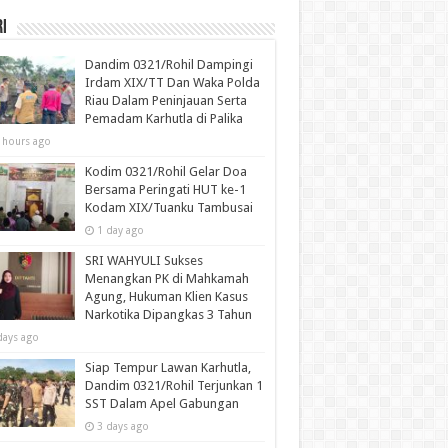
i
Dandim 0321/Rohil Dampingi
Irdam XIX/TT Dan Waka Polda
Riau Dalam Peninjauan Serta
Pemadam Karhutla di Palika
 hours ago
Kodim 0321/Rohil Gelar Doa
Bersama Peringati HUT ke-1
Kodam XIX/Tuanku Tambusai
1 day ago
SRI WAHYULI Sukses
Menangkan PK di Mahkamah
Agung, Hukuman Klien Kasus
Narkotika Dipangkas 3 Tahun
days ago
Siap Tempur Lawan Karhutla,
Dandim 0321/Rohil Terjunkan 1
SST Dalam Apel Gabungan
3 days ago