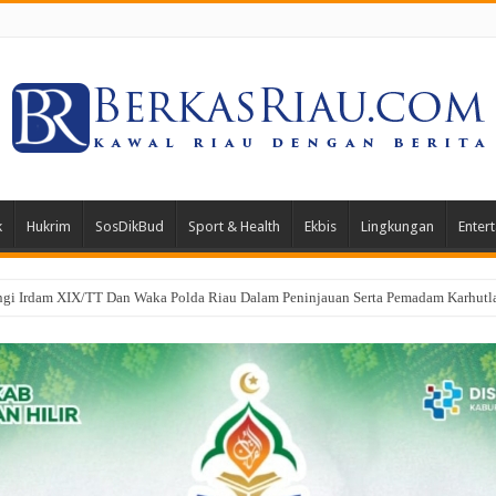
k
Hukrim
SosDikBud
Sport & Health
Ekbis
Lingkungan
Enter
oa Bersama Peringati HUT ke-1 Kodam XIX/Tuanku Tambusai