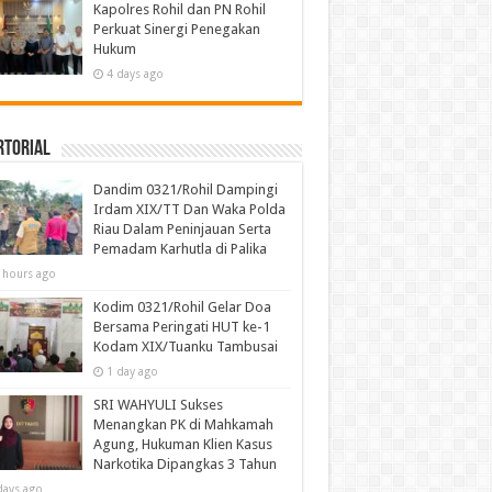
Kapolres Rohil dan PN Rohil
Perkuat Sinergi Penegakan
Hukum
4 days ago
rtorial
Dandim 0321/Rohil Dampingi
Irdam XIX/TT Dan Waka Polda
Riau Dalam Peninjauan Serta
Pemadam Karhutla di Palika
 hours ago
Kodim 0321/Rohil Gelar Doa
Bersama Peringati HUT ke-1
Kodam XIX/Tuanku Tambusai
1 day ago
SRI WAHYULI Sukses
Menangkan PK di Mahkamah
Agung, Hukuman Klien Kasus
Narkotika Dipangkas 3 Tahun
days ago