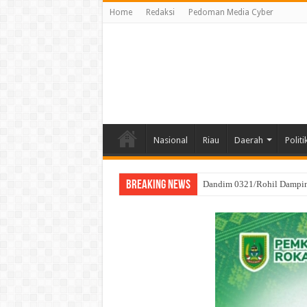
Home
Redaksi
Pedoman Media Cyber
Nasional
Riau
Daerah
Politi
Breaking News
Kodim 0321/Rohil Gelar D