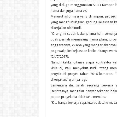
yang diduga menggunakan APBD Kampar it
nama dan juga nama cv.
Menurut informasi yang dihimpun, proyek
yang menghububgkan gedung kejaksaan ke 
dikerjakan oleh Rudi.
“Orang ini sudah bekerja lima hari, semenja
tidak pernah memasang nama plang proye
anggarannya, cv apa yang mengerjakannya ki
pegawai piket kejaksaan ketika ditanya wart
(24/7/2017).
Namun ketika ditanya siapa kontraktor 
visik ini, Raju menyebut Rudi. “Yang me
proyek ini proyek tahun 2016 kemaren. 
dikerjakan,” ujarnya lagi.
Sementara itu, salah seorang pekerja y
isentitasnya mengaku hanyabsekedar bek
papan proyek dia tidak tahu menahu.
“Kita hanya bekerja saja, kita tidak tahu masa