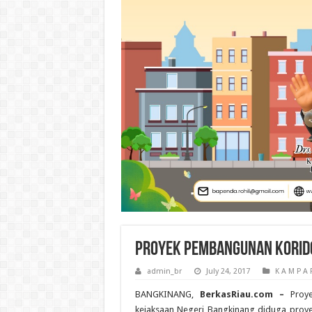
Proyek Pembangunan Korido
admin_br
July 24, 2017
K A M P A 
BANGKINANG,
BerkasRiau.com –
Proye
kejaksaan Negeri Bangkinang diduga proye