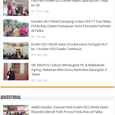
Pasi Pers Kodim 0321/Rohil Hadiri Upacara HUT Riau
ke-69
7 hours ago
Dandim 0321/Rohil Dampingi Irdam XIX/TT Dan Waka
Polda Riau Dalam Peninjauan Serta Pemadam Karhutla
di Palika
1 day ago
Kodim 0321/Rohil Gelar Doa Bersama Peringati HUT
ke-1 Kodam XIX/Tuanku Tambusai
2 days ago
SRI WAHYULI Sukses Menangkan PK di Mahkamah
Agung, Hukuman Klien Kasus Narkotika Dipangkas 3
Tahun
3 days ago
Advertorial
Wakili Dandim, Danunit Intel Kodim 0321/Rohil Hadiri
Ekspedisi Merah Putih Presisi Polda Riau di Palika