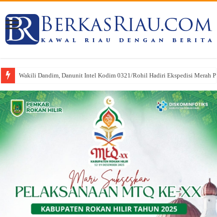
Wakili Dandim, Danunit Intel Kodim 0321/Rohil Hadiri Ekspedisi Merah Put