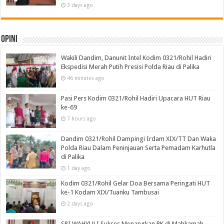
3 days ago
Opini
Wakili Dandim, Danunit Intel Kodim 0321/Rohil Hadiri
Ekspedisi Merah Putih Presisi Polda Riau di Palika
46 minutes ago
Pasi Pers Kodim 0321/Rohil Hadiri Upacara HUT Riau
ke-69
7 hours ago
Dandim 0321/Rohil Dampingi Irdam XIX/TT Dan Waka
Polda Riau Dalam Peninjauan Serta Pemadam Karhutla
di Palika
1 day ago
Kodim 0321/Rohil Gelar Doa Bersama Peringati HUT
ke-1 Kodam XIX/Tuanku Tambusai
2 days ago
SRI WAHYULI Sukses Menangkan PK di Mahkamah