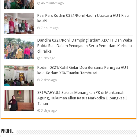
46 minutes ago
Pasi Pers Kodim 0321/Rohil Hadiri Upacara HUT Riau
ke-69
7 hours ago
Dandim 0321/Rohil Dampingi Irdam XIX/TT Dan Waka
Polda Riau Dalam Peninjauan Serta Pemadam Karhutla
di Palika
1 day ago
Kodim 0321/Rohil Gelar Doa Bersama Peringati HUT
ke-1 Kodam XIX/Tuanku Tambusai
2 days ago
SRI WAHYULI Sukses Menangkan PK di Mahkamah
Agung, Hukuman Klien Kasus Narkotika Dipangkas 3
Tahun
3 days ago
Profil