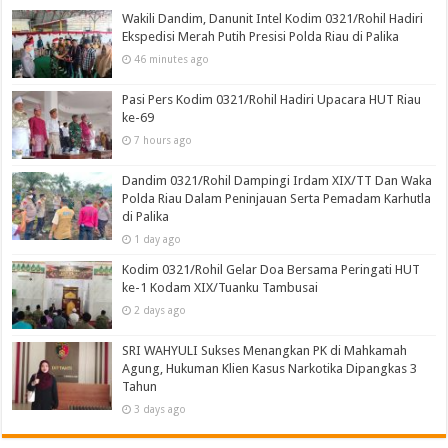
Wakili Dandim, Danunit Intel Kodim 0321/Rohil Hadiri
Ekspedisi Merah Putih Presisi Polda Riau di Palika
46 minutes ago
Pasi Pers Kodim 0321/Rohil Hadiri Upacara HUT Riau
ke-69
7 hours ago
Dandim 0321/Rohil Dampingi Irdam XIX/TT Dan Waka
Polda Riau Dalam Peninjauan Serta Pemadam Karhutla
di Palika
1 day ago
Kodim 0321/Rohil Gelar Doa Bersama Peringati HUT
ke-1 Kodam XIX/Tuanku Tambusai
2 days ago
SRI WAHYULI Sukses Menangkan PK di Mahkamah
Agung, Hukuman Klien Kasus Narkotika Dipangkas 3
Tahun
3 days ago