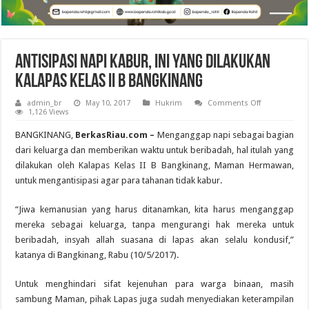
Antisipasi Napi Kabur, Ini Yang Dilakukan
Kalapas Kelas II B Bangkinang
on
admin_br
May 10, 2017
Hukrim
Comments Off
Antisipasi
1,126 Views
Napi
Kabur,
BANGKINANG,
BerkasRiau.com –
Menganggap napi sebagai bagian
Ini
Yang
dari keluarga dan memberikan waktu untuk beribadah, hal itulah yang
Dilakukan
dilakukan oleh Kalapas Kelas II B Bangkinang, Maman Hermawan,
Kalapas
Kelas
untuk mengantisipasi agar para tahanan tidak kabur.
II
B
Bangkinang
“Jiwa kemanusian yang harus ditanamkan, kita harus menganggap
mereka sebagai keluarga, tanpa mengurangi hak mereka untuk
beribadah, insyah allah suasana di lapas akan selalu kondusif,”
katanya di Bangkinang, Rabu (10/5/2017).
Untuk menghindari sifat kejenuhan para warga binaan, masih
sambung Maman, pihak Lapas juga sudah menyediakan keterampilan