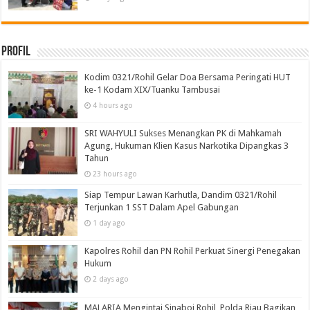
Profil
Kodim 0321/Rohil Gelar Doa Bersama Peringati HUT
ke-1 Kodam XIX/Tuanku Tambusai
4 hours ago
SRI WAHYULI Sukses Menangkan PK di Mahkamah
Agung, Hukuman Klien Kasus Narkotika Dipangkas 3
Tahun
23 hours ago
Siap Tempur Lawan Karhutla, Dandim 0321/Rohil
Terjunkan 1 SST Dalam Apel Gabungan
1 day ago
Kapolres Rohil dan PN Rohil Perkuat Sinergi Penegakan
Hukum
2 days ago
MALARIA Mengintai Sinaboi Rohil, Polda Riau Bagikan