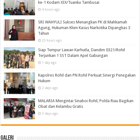
ke-1 Kodam XIX/Tuanku Tambusai
4 hours ago
SRI WAHYULI Sukses Menangkan PK di Mahkamah
Agung, Hukuman Klien Kasus Narkotika Dipangkas 3
Tahun
23 hours ago
Siap Tempur Lawan Karhutla, Dandim 0321/Rohil
Terjunkan 1 SST Dalam Apel Gabungan
1 day ago
Kapolres Rohil dan PN Rohil Perkuat Sinergi Penegakan
Hukum
2 days ago
MALARIA Mengintai Sinaboi Rohil, Polda Riau Bagikan
Obat dan Kelambu Gratis
3 days ago
Galeri