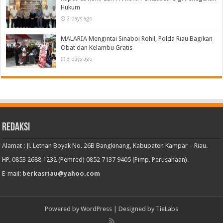
Hukum
2 days ago
MALARIA Mengintai Sinaboi Rohil, Polda Riau Bagikan
Obat dan Kelambu Gratis
3 days ago
Redaksi
Alamat : Jl. Letnan Boyak No. 26B Bangkinang, Kabupaten Kampar – Riau.
HP. 0853 2688 1232 (Pemred) 0852 7137 9405 (Pimp. Perusahaan).
E-mail:
berkasriau@yahoo.com
Powered by
WordPress
| Designed by
TieLabs