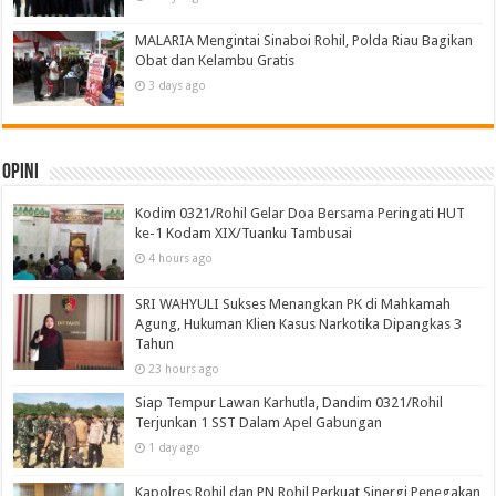
MALARIA Mengintai Sinaboi Rohil, Polda Riau Bagikan
Obat dan Kelambu Gratis
3 days ago
Opini
Kodim 0321/Rohil Gelar Doa Bersama Peringati HUT
ke-1 Kodam XIX/Tuanku Tambusai
4 hours ago
SRI WAHYULI Sukses Menangkan PK di Mahkamah
Agung, Hukuman Klien Kasus Narkotika Dipangkas 3
Tahun
23 hours ago
Siap Tempur Lawan Karhutla, Dandim 0321/Rohil
Terjunkan 1 SST Dalam Apel Gabungan
1 day ago
Kapolres Rohil dan PN Rohil Perkuat Sinergi Penegakan