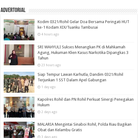
Advertorial
Kodim 0321/Rohil Gelar Doa Bersama Peringati HUT
ke-1 Kodam XIX/Tuanku Tambusai
4 hours ago
SRI WAHYULI Sukses Menangkan PK di Mahkamah
Agung, Hukuman Klien Kasus Narkotika Dipangkas 3
Tahun
23 hours ago
Siap Tempur Lawan Karhutla, Dandim 0321/Rohil
Terjunkan 1 SST Dalam Apel Gabungan
1 day ago
Kapolres Rohil dan PN Rohil Perkuat Sinergi Penegakan
Hukum
2 days ago
MALARIA Mengintai Sinaboi Rohil, Polda Riau Bagikan
Obat dan Kelambu Gratis
3 days ago