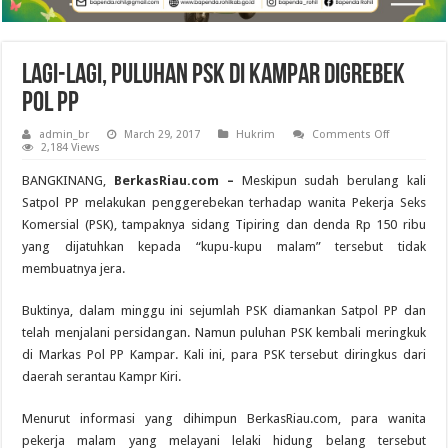
Lagi-lagi, Puluhan PSK di Kampar Digrebek
Pol PP
on
admin_br
March 29, 2017
Hukrim
Comments Off
Lagi-
2,184 Views
lagi,
Puluhan
BANGKINANG,
BerkasRiau.com –
Meskipun sudah berulang kali
PSK
di
Satpol PP melakukan penggerebekan terhadap wanita Pekerja Seks
Kampar
Komersial (PSK), tampaknya sidang Tipiring dan denda Rp 150 ribu
Digrebek
Pol
yang dijatuhkan kepada “kupu-kupu malam” tersebut tidak
PP
membuatnya jera.
Buktinya, dalam minggu ini sejumlah PSK diamankan Satpol PP dan
telah menjalani persidangan. Namun puluhan PSK kembali meringkuk
di Markas Pol PP Kampar. Kali ini, para PSK tersebut diringkus dari
daerah serantau Kampr Kiri.
Menurut informasi yang dihimpun BerkasRiau.com, para wanita
pekerja malam yang melayani lelaki hidung belang tersebut