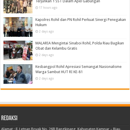
Terjunkan 1 SST Dalam Apel Gabungan
17 hours ago
Kapolres Rohil dan PN Rohil Perkuat Sinergi Penegakan
Hukum
2 days ago
MALARIA Mengintai Sinaboi Rohil, Polda Riau Bagikan
Obat dan Kelambu Gratis
2 days ago
Kesbangpol Rohil Apresiasi Semangat Nasionalisme
Warga Sambut HUT RI KE-81
2 days ago
Redaksi
Alamat : Jl. Letnan Boyak No. 26B Bangkinang, Kabupaten Kampar – Riau.