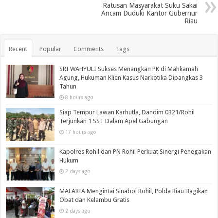
Ratusan Masyarakat Suku Sakai
Ancam Duduki Kantor Gubernur
Riau
Recent
Popular
Comments
Tags
SRI WAHYULI Sukses Menangkan PK di Mahkamah
Agung, Hukuman Klien Kasus Narkotika Dipangkas 3
Tahun
8 hours ago
Siap Tempur Lawan Karhutla, Dandim 0321/Rohil
Terjunkan 1 SST Dalam Apel Gabungan
17 hours ago
Kapolres Rohil dan PN Rohil Perkuat Sinergi Penegakan
Hukum
2 days ago
MALARIA Mengintai Sinaboi Rohil, Polda Riau Bagikan
Obat dan Kelambu Gratis
2 days ago