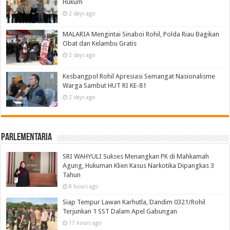
Hukum
2 days ago
MALARIA Mengintai Sinaboi Rohil, Polda Riau Bagikan
Obat dan Kelambu Gratis
2 days ago
Kesbangpol Rohil Apresiasi Semangat Nasionalisme
Warga Sambut HUT RI KE-81
2 days ago
Parlementaria
SRI WAHYULI Sukses Menangkan PK di Mahkamah
Agung, Hukuman Klien Kasus Narkotika Dipangkas 3
Tahun
8 hours ago
Siap Tempur Lawan Karhutla, Dandim 0321/Rohil
Terjunkan 1 SST Dalam Apel Gabungan
17 hours ago