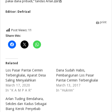
pakai dana pribadi,” tandas Arlan
.(cr2)
Editor: Defrizal
print
Post Views:
11
Share this:
Related
Los Pasar Pantai Cermin
Dana Sudah Habis,
Terbengkalai, Aparat Desa
Pembangunan Los Pasar
Saling Menyalahkan
Pantai Cermin Terbengkalai
March 17, 2020
March 13, 2017
In "K A M P A R"
In "Hukrim"
Arlan Tuding Bendahara,
Sekdes dan Kadus Sebagai
Biang Kerok Penyebab