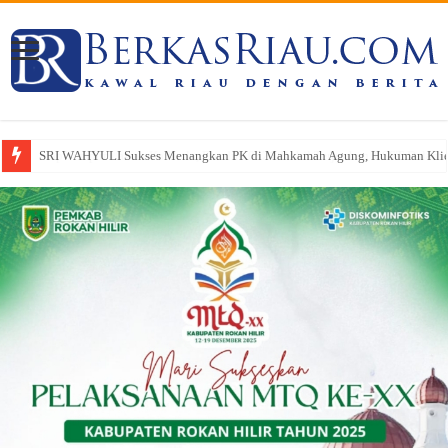
Siap Tempur Lawan Karhutla, Dandim 0321/Rohil Terjunkan 1 SST Dalam