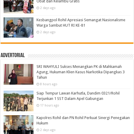
Obat dan Kelambu Gratis
2 days ago
Kesbangpol Rohil Apresiasi Semangat Nasionalisme
Warga Sambut HUT RI KE-81
2 days ago
Advertorial
SRI WAHYULI Sukses Menangkan PK di Mahkamah
Agung, Hukuman Klien Kasus Narkotika Dipangkas 3
Tahun
8 hours ago
Siap Tempur Lawan Karhutla, Dandim 0321/Rohil
Terjunkan 1 SST Dalam Apel Gabungan
17 hours ago
Kapolres Rohil dan PN Rohil Perkuat Sinergi Penegakan
Hukum
2 days ago