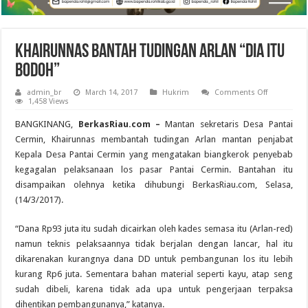
Khairunnas Bantah Tudingan Arlan “Dia Itu
Bodoh”
on
admin_br
March 14, 2017
Hukrim
Comments Off
Khairunnas
1,458 Views
Bantah
Tudingan
BANGKINANG,
BerkasRiau.com –
Mantan sekretaris Desa Pantai
Arlan
“Dia
Cermin, Khairunnas membantah tudingan Arlan mantan penjabat
Itu
Kepala Desa Pantai Cermin yang mengatakan biangkerok penyebab
Bodoh”
kegagalan pelaksanaan los pasar Pantai Cermin. Bantahan itu
disampaikan olehnya ketika dihubungi BerkasRiau.com, Selasa,
(14/3/2017).
“Dana Rp93 juta itu sudah dicairkan oleh kades semasa itu (Arlan-red)
namun teknis pelaksaannya tidak berjalan dengan lancar, hal itu
dikarenakan kurangnya dana DD untuk pembangunan los itu lebih
kurang Rp6 juta. Sementara bahan material seperti kayu, atap seng
sudah dibeli, karena tidak ada upa untuk pengerjaan terpaksa
dihentikan pembangunanya,” katanya.