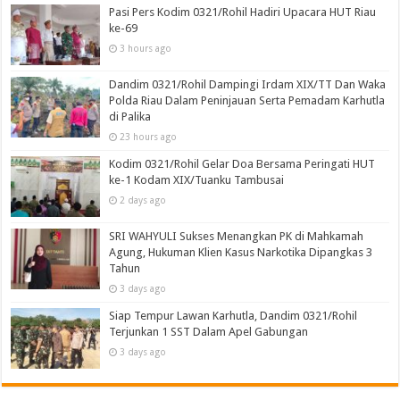
Pasi Pers Kodim 0321/Rohil Hadiri Upacara HUT Riau
ke-69
3 hours ago
Dandim 0321/Rohil Dampingi Irdam XIX/TT Dan Waka
Polda Riau Dalam Peninjauan Serta Pemadam Karhutla
di Palika
23 hours ago
Kodim 0321/Rohil Gelar Doa Bersama Peringati HUT
ke-1 Kodam XIX/Tuanku Tambusai
2 days ago
SRI WAHYULI Sukses Menangkan PK di Mahkamah
Agung, Hukuman Klien Kasus Narkotika Dipangkas 3
Tahun
3 days ago
Siap Tempur Lawan Karhutla, Dandim 0321/Rohil
Terjunkan 1 SST Dalam Apel Gabungan
3 days ago