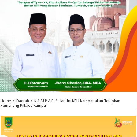
Home
/
Daerah
/
K A M P A R
/
Hari Ini KPU Kampar akan Tetapkan
Pemenang Pilkada Kampar