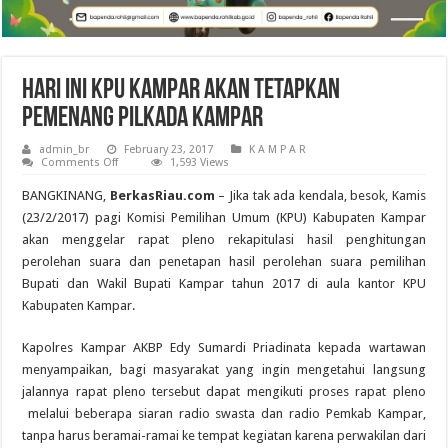
Hari Ini KPU Kampar akan Tetapkan
Pemenang Pilkada Kampar
admin_br
February 23, 2017
K A M P A R
on
Comments Off
1,593 Views
Hari
Ini
BANGKINANG,
BerkasRiau.com
– Jika tak ada kendala, besok, Kamis
KPU
Kampar
(23/2/2017) pagi Komisi Pemilihan Umum (KPU) Kabupaten Kampar
akan
akan menggelar rapat pleno rekapitulasi hasil penghitungan
Tetapkan
Pemenang
perolehan suara dan penetapan hasil perolehan suara pemilihan
Pilkada
Kampar
Bupati dan Wakil Bupati Kampar tahun 2017 di aula kantor KPU
Kabupaten Kampar.
Kapolres Kampar AKBP Edy Sumardi Priadinata kepada wartawan
menyampaikan, bagi masyarakat yang ingin mengetahui langsung
jalannya rapat pleno tersebut dapat mengikuti proses rapat pleno
melalui beberapa siaran radio swasta dan radio Pemkab Kampar,
tanpa harus beramai-ramai ke tempat kegiatan karena perwakilan dari