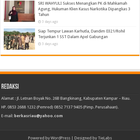
SRI WAHYULI Sukses Menangkan PK di Mahkamah
Agung, Hukuman Klien Kasus Narkotika Dipangkas 3
Tahun
3 days ago
Siap Tempur Lawan Karhutla, Dandim 0321/Rohil
Terjunkan 1 SST Dalam Apel Gabungan
3 days ago
Redaksi
Alamat : Jl. Letnan Boyak No. 26B Bangkinang, Kabupaten Kampar – Riau.
HP. 0853 2688 1232 (Pemred) 0852 7137 9405 (Pimp. Perusahaan).
E-mail:
berkasriau@yahoo.com
Powered by
WordPress
| Designed by
TieLabs