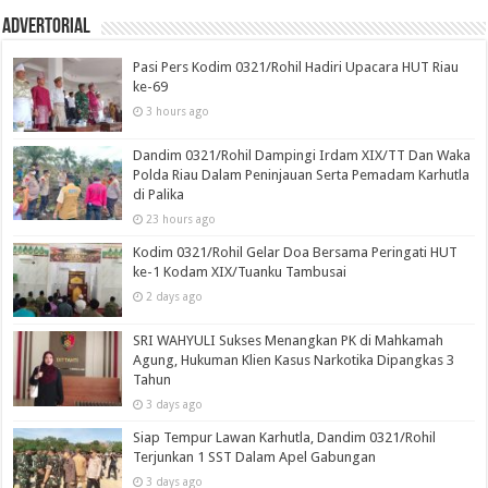
Advertorial
Pasi Pers Kodim 0321/Rohil Hadiri Upacara HUT Riau
ke-69
3 hours ago
Dandim 0321/Rohil Dampingi Irdam XIX/TT Dan Waka
Polda Riau Dalam Peninjauan Serta Pemadam Karhutla
di Palika
23 hours ago
Kodim 0321/Rohil Gelar Doa Bersama Peringati HUT
ke-1 Kodam XIX/Tuanku Tambusai
2 days ago
SRI WAHYULI Sukses Menangkan PK di Mahkamah
Agung, Hukuman Klien Kasus Narkotika Dipangkas 3
Tahun
3 days ago
Siap Tempur Lawan Karhutla, Dandim 0321/Rohil
Terjunkan 1 SST Dalam Apel Gabungan
3 days ago