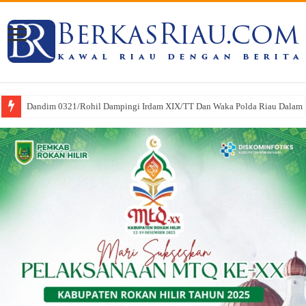
Dandim 0321/Rohil Dampingi Irdam XIX/TT Dan Waka Polda Riau Dalam Pe