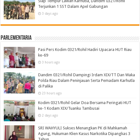
Siap Tempur Lawan Karhutla, Dandim 0321/Rohil
Terjunkan 1 SST Dalam Apel Gabungan
3 days ago
Parlementaria
Pasi Pers Kodim 0321/Rohil Hadiri Upacara HUT Riau
ke-69
3 hours ago
Dandim 0321/Rohil Dampingi Irdam XIX/TT Dan Waka
Polda Riau Dalam Peninjauan Serta Pemadam Karhutla
di Palika
23 hours ago
Kodim 0321/Rohil Gelar Doa Bersama Peringati HUT
ke-1 Kodam XIX/Tuanku Tambusai
2 days ago
SRI WAHYULI Sukses Menangkan PK di Mahkamah
Agung, Hukuman Klien Kasus Narkotika Dipangkas 3
Tahun