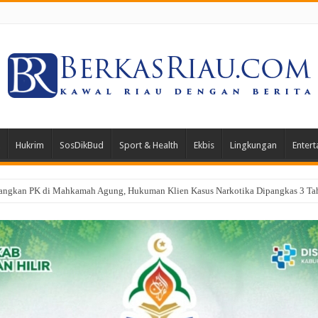
Hukrim
SosDikBud
Sport & Health
Ekbis
Lingkungan
Entert
a, Dandim 0321/Rohil Terjunkan 1 SST Dalam Apel Gabungan