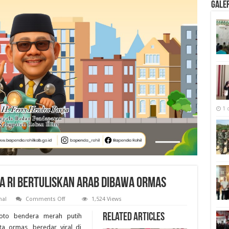
Galer
1 
ra RI Bertuliskan Arab Dibawa Ormas
on
nal
Comments Off
1,524 Views
Polisi
Akan
Related Articles
to bendera merah putih
Cek
Foto
a ormas, beredar viral di