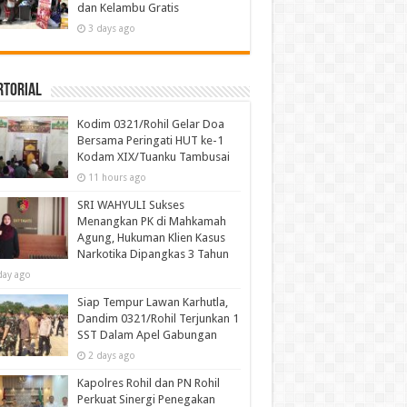
dan Kelambu Gratis
3 days ago
rtorial
Kodim 0321/Rohil Gelar Doa
Bersama Peringati HUT ke-1
Kodam XIX/Tuanku Tambusai
11 hours ago
SRI WAHYULI Sukses
Menangkan PK di Mahkamah
Agung, Hukuman Klien Kasus
Narkotika Dipangkas 3 Tahun
day ago
Siap Tempur Lawan Karhutla,
Dandim 0321/Rohil Terjunkan 1
SST Dalam Apel Gabungan
2 days ago
Kapolres Rohil dan PN Rohil
Perkuat Sinergi Penegakan