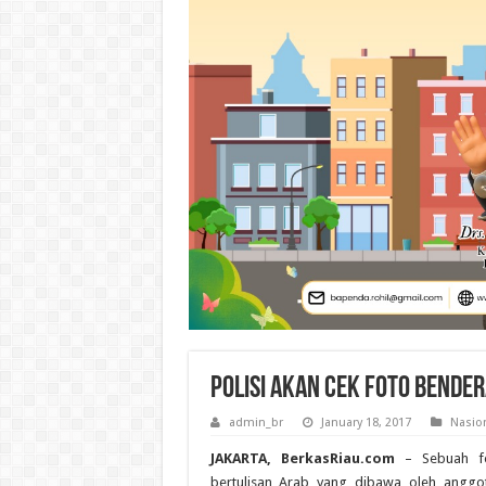
Polisi Akan Cek Foto Bende
admin_br
January 18, 2017
Nasio
JAKARTA, BerkasRiau.com
– Sebuah fo
bertulisan Arab yang dibawa oleh anggot