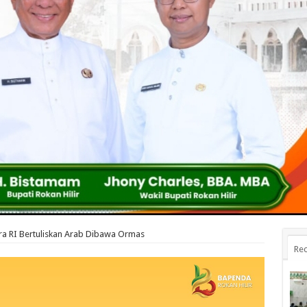
ra RI Bertuliskan Arab Dibawa Ormas
Rec