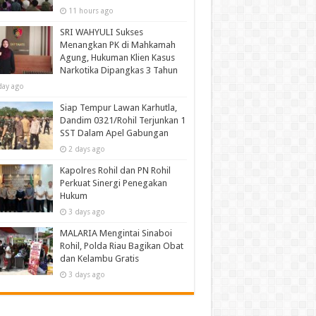
11 hours ago
SRI WAHYULI Sukses
Menangkan PK di Mahkamah
Agung, Hukuman Klien Kasus
Narkotika Dipangkas 3 Tahun
day ago
Siap Tempur Lawan Karhutla,
Dandim 0321/Rohil Terjunkan 1
SST Dalam Apel Gabungan
2 days ago
Kapolres Rohil dan PN Rohil
Perkuat Sinergi Penegakan
Hukum
3 days ago
MALARIA Mengintai Sinaboi
Rohil, Polda Riau Bagikan Obat
dan Kelambu Gratis
3 days ago