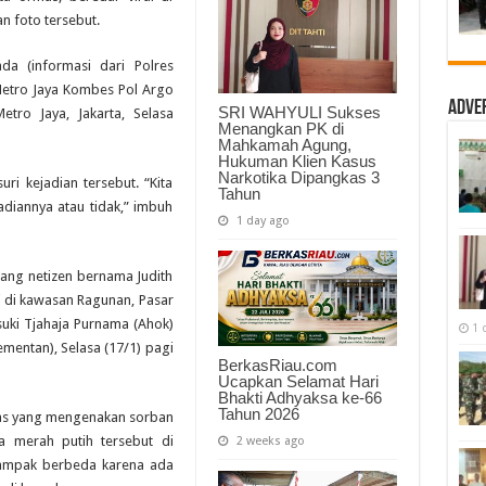
Bendera
n foto tersebut.
RI
Bertuliskan
Arab
Dibawa
da (informasi dari Polres
Ormas
 Metro Jaya Kombes Pol Argo
Adve
SRI WAHYULI Sukses
ro Jaya, Jakarta, Selasa
Menangkan PK di
Mahkamah Agung,
Hukuman Klien Kasus
Narkotika Dipangkas 3
i kejadian tersebut. “Kita
Tahun
adiannya atau tidak,” imbuh
1 day ago
rang netizen bernama Judith
i di kawasan Ragunan, Pasar
suki Tjahaja Purnama (Ahok)
1 
mentan), Selasa (17/1) pagi
BerkasRiau.com
Ucapkan Selamat Hari
Bhakti Adhyaksa ke-66
Tahun 2026
mas yang mengenakan sorban
 merah putih tersebut di
2 weeks ago
tampak berbeda karena ada