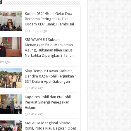
i
Kodim 0321/Rohil Gelar Doa
Bersama Peringati HUT ke-1
Kodam XIX/Tuanku Tambusai
11 hours ago
SRI WAHYULI Sukses
Menangkan PK di Mahkamah
Agung, Hukuman Klien Kasus
Narkotika Dipangkas 3 Tahun
day ago
Siap Tempur Lawan Karhutla,
Dandim 0321/Rohil Terjunkan 1
SST Dalam Apel Gabungan
2 days ago
Kapolres Rohil dan PN Rohil
Perkuat Sinergi Penegakan
Hukum
3 days ago
MALARIA Mengintai Sinaboi
Rohil, Polda Riau Bagikan Obat