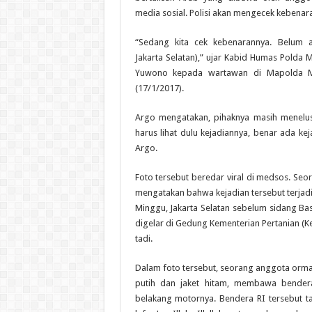
media sosial. Polisi akan mengecek kebenara
“Sedang kita cek kebenarannya. Belum a
Jakarta Selatan),” ujar Kabid Humas Polda
Yuwono kepada wartawan di Mapolda Met
(17/1/2017).
Argo mengatakan, pihaknya masih menelusur
harus lihat dulu kejadiannya, benar ada kej
Argo.
Foto tersebut beredar viral di medsos. Seo
mengatakan bahwa kejadian tersebut terjad
Minggu, Jakarta Selatan sebelum sidang Ba
digelar di Gedung Kementerian Pertanian (Ke
tadi.
Dalam foto tersebut, seorang anggota or
putih dan jaket hitam, membawa bendera
belakang motornya. Bendera RI tersebut 