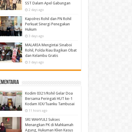
SST Dalam Apel Gabungan
2 days ago
Kapolres Rohil dan PN Rohil
Perkuat Sinergi Penegakan
Hukum
3 days ago
MALARIA Mengintai Sinaboi
Rohil, Polda Riau Bagikan Obat
dan Kelambu Gratis
3 days ago
ementaria
Kodim 0321/Rohil Gelar Doa
Bersama Peringati HUT ke-1
Kodam XIX/Tuanku Tambusai
11 hours ago
SRI WAHYULI Sukses
Menangkan PK di Mahkamah
Agung, Hukuman Klien Kasus