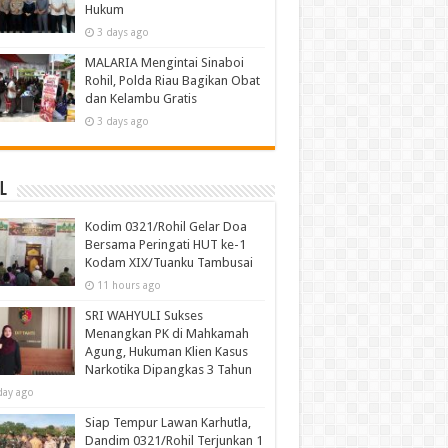
Hukum
3 days ago
MALARIA Mengintai Sinaboi
Rohil, Polda Riau Bagikan Obat
dan Kelambu Gratis
3 days ago
l
Kodim 0321/Rohil Gelar Doa
Bersama Peringati HUT ke-1
Kodam XIX/Tuanku Tambusai
11 hours ago
SRI WAHYULI Sukses
Menangkan PK di Mahkamah
Agung, Hukuman Klien Kasus
Narkotika Dipangkas 3 Tahun
day ago
Siap Tempur Lawan Karhutla,
Dandim 0321/Rohil Terjunkan 1