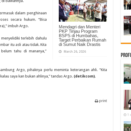
g di bawahnya.
a termasuk dalam penghinaan
oses secara hukum. “Bisa
a),” imbuh Argo.
Mendagri dan Menteri
PKP Tinjau Program
BSPS di Humbahas,
 menyelidiki terlebih dahulu
Target Perbaikan Rumah
di Sumut Naik Drastis
mbar itu asli atau tidak. Kita
 belum tahu di mananya,”
March 26, 2026
Profi
sambung Argo, pihaknya perlu meminta keterangan ahli. “Kita
 kalau saya kan bukan ahlinya,” tandas Argo.
(detikcom).
print
1 