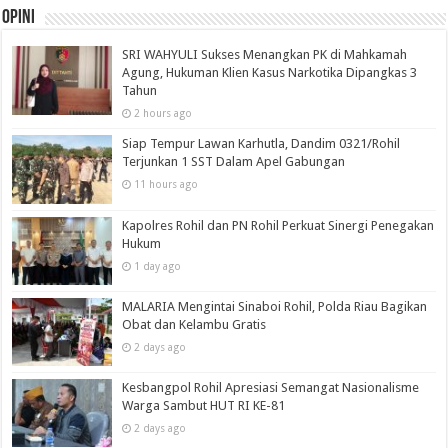
Opini
SRI WAHYULI Sukses Menangkan PK di Mahkamah
Agung, Hukuman Klien Kasus Narkotika Dipangkas 3
Tahun
2 hours ago
Siap Tempur Lawan Karhutla, Dandim 0321/Rohil
Terjunkan 1 SST Dalam Apel Gabungan
11 hours ago
Kapolres Rohil dan PN Rohil Perkuat Sinergi Penegakan
Hukum
1 day ago
MALARIA Mengintai Sinaboi Rohil, Polda Riau Bagikan
Obat dan Kelambu Gratis
2 days ago
Kesbangpol Rohil Apresiasi Semangat Nasionalisme
Warga Sambut HUT RI KE-81
2 days ago