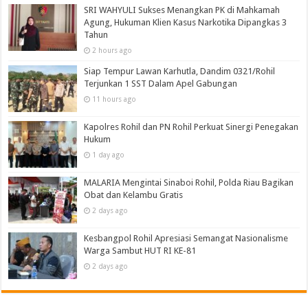
SRI WAHYULI Sukses Menangkan PK di Mahkamah
Agung, Hukuman Klien Kasus Narkotika Dipangkas 3
Tahun
2 hours ago
Siap Tempur Lawan Karhutla, Dandim 0321/Rohil
Terjunkan 1 SST Dalam Apel Gabungan
11 hours ago
Kapolres Rohil dan PN Rohil Perkuat Sinergi Penegakan
Hukum
1 day ago
MALARIA Mengintai Sinaboi Rohil, Polda Riau Bagikan
Obat dan Kelambu Gratis
2 days ago
Kesbangpol Rohil Apresiasi Semangat Nasionalisme
Warga Sambut HUT RI KE-81
2 days ago