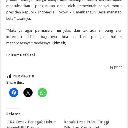
mensukseskan pengucuran dana oleh pemerintah sesuai motto
presiden Republik Indonesia Jokowi -JK menbangun Desa menatap
kota,” tuturnya.
“Makanya agar permasalah ini jelas dan tak ada simpang siur
informasi lebih bagusnya kita biarkan penegak hukum
menprosesnya,” tandasnya.
(kimek)
Editor: Defrizal
print
Post Views:
8
Share this:
Related
LIRA Desak Penegak Hukum
Kepala Desa Pulau Tinggi
Menyelidiki Dugaan
Dituding Kangkangi