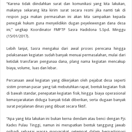
“Karena tidak diindahkan surat dan komunikasi yang kita lakukan,
makanya sekarang kita kirim surat secara resmi jika namti tak di
respon juga makan permasahan ini akan kita sampaikan kepada
penegak hukum guna menyelidikin dugan peyelewengan dana desa
ini,” ungkap Koordinator FMPTP Sasra Hadidona S.Spd. Minggu
(15/01/2017).
Lebih lanjut, Sasra mengakui dari awal proses perecana hingga
pelaksanaan kegiatan sudah banyak menuai permasalahan, mulai dari
ketidak transfaran pengunaa dana, plang nama kegiatan mencakup
biaya, volume, luas dan lebar.
Percanaan awal kegiatan yang dikerjakan oleh pejabat desa seperti
sistim preman pasar yang tak mebutuhkan rapat, bentuk kegiatan fisik
di bawah standar, penepatan kegiatan fisik, hingga biaya operasional
kemasyarakatan diduga banyak tidak diberikan, serta dugaan banyak
surat perjalanan dinas yang dibuat secara fiktif.
“Apa yang kita lakukan ini bukan kerna dendam atau benci dengan Pjs
Kades Pulau Tinggi, namun ini merupatkan bentuk tanggung jawab
pribadi sebagai warga masyarakat setempat dalam berpartisipasi