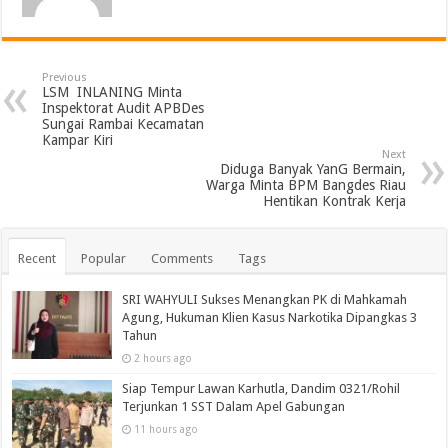
Previous
LSM INLANING Minta
Inspektorat Audit APBDes
Sungai Rambai Kecamatan
Kampar Kiri
Next
Diduga Banyak YanG Bermain,
Warga Minta BPM Bangdes Riau
Hentikan Kontrak Kerja
Recent
Popular
Comments
Tags
SRI WAHYULI Sukses Menangkan PK di Mahkamah
Agung, Hukuman Klien Kasus Narkotika Dipangkas 3
Tahun
2 hours ago
Siap Tempur Lawan Karhutla, Dandim 0321/Rohil
Terjunkan 1 SST Dalam Apel Gabungan
11 hours ago