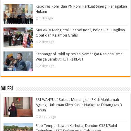
Kapolres Rohil dan PN Rohil Perkuat Sinergi Penegakan
Hukum
1 day ago
MALARIA Mengintai Sinaboi Rohil, Polda Riau Bagikan
Obat dan Kelambu Gratis
2 days ago
Kesbangpol Rohil Apresiasi Semangat Nasionalisme
Warga Sambut HUT RI KE-81
2 days ago
Galeri
SRI WAHYULI Sukses Menangkan PK di Mahkamah
Agung, Hukuman Klien Kasus Narkotika Dipangkas 3
Tahun
2 hours ago
Siap Tempur Lawan Karhutla, Dandim 0321/Rohil
Terjunkan 1 SST Dalam Apel Gabungan