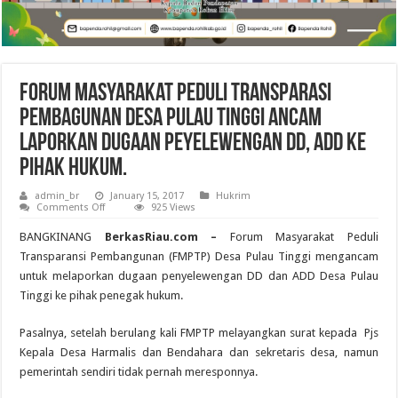
Forum Masyarakat Peduli Transparasi
Pembagunan Desa Pulau Tinggi Ancam
Laporkan Dugaan peyelewengan DD, ADD ke
Pihak Hukum.
admin_br
January 15, 2017
Hukrim
on
Comments Off
925 Views
Forum
Masyarakat
BANGKINANG
BerkasRiau.com –
Forum Masyarakat Peduli
Peduli
Transparasi
Transparansi Pembangunan (FMPTP) Desa Pulau Tinggi mengancam
Pembagunan
untuk melaporkan dugaan penyelewengan DD dan ADD Desa Pulau
Desa
Pulau
Tinggi ke pihak penegak hukum.
Tinggi
Ancam
Laporkan Dugaan
Pasalnya, setelah berulang kali FMPTP melayangkan surat kepada Pjs
peyelewengan
DD,
Kepala Desa Harmalis dan Bendahara dan sekretaris desa, namun
ADD
ke
pemerintah sendiri tidak pernah meresponnya.
Pihak
Hukum.