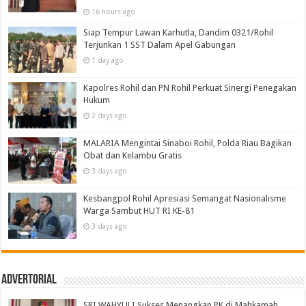
16 hours ago
Siap Tempur Lawan Karhutla, Dandim 0321/Rohil
Terjunkan 1 SST Dalam Apel Gabungan
1 day ago
Kapolres Rohil dan PN Rohil Perkuat Sinergi Penegakan
Hukum
2 days ago
MALARIA Mengintai Sinaboi Rohil, Polda Riau Bagikan
Obat dan Kelambu Gratis
3 days ago
Kesbangpol Rohil Apresiasi Semangat Nasionalisme
Warga Sambut HUT RI KE-81
3 days ago
Advertorial
SRI WAHYULI Sukses Menangkan PK di Mahkamah