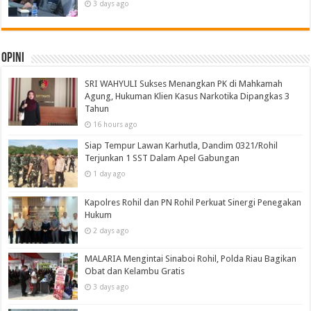
3 days ago
Opini
SRI WAHYULI Sukses Menangkan PK di Mahkamah
Agung, Hukuman Klien Kasus Narkotika Dipangkas 3
Tahun
16 hours ago
Siap Tempur Lawan Karhutla, Dandim 0321/Rohil
Terjunkan 1 SST Dalam Apel Gabungan
1 day ago
Kapolres Rohil dan PN Rohil Perkuat Sinergi Penegakan
Hukum
2 days ago
MALARIA Mengintai Sinaboi Rohil, Polda Riau Bagikan
Obat dan Kelambu Gratis
3 days ago