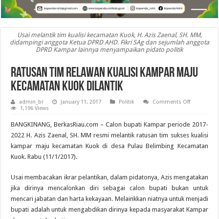
Usai melantik tim kualisi kecamatan Kuok, H. Azis Zaenal, SH. MM,
didampingi anggota Ketua DPRD AHD. Fikri SAg dan sejumlah anggota
DPRD Kampar lainnya menyampaikan pidato politik
Ratusan Tim Relawan Kualisi Kampar Maju
Kecamatan Kuok Dilantik
on
admin_br
January 11, 2017
Politik
Comments Off
Ratusan
1,196 Views
Tim
Relawan
BANGKINANG, BerkasRiau.com – Calon bupati Kampar periode 2017-
Kualisi
Kampar
2022 H. Azis Zaenal, SH. MM resmi melantik ratusan tim sukses kualisi
Maju
kampar maju kecamatan Kuok di desa Pulau Belimbing Kecamatan
Kecamatan
Kuok
Kuok. Rabu (11/1/2017).
Dilantik
Usai membacakan ikrar pelantikan, dalam pidatonya, Azis mengatakan
jika dirinya mencalonkan diri sebagai calon bupati bukan untuk
mencari jabatan dan harta kekayaan. Melainkkan niatnya untuk menjadi
bupati adalah untuk mengabdikan dirinya kepada masyarakat Kampar