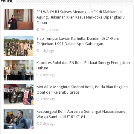
Profil
SRI WAHYULI Sukses Menangkan PK di Mahkamah
Agung, Hukuman Klien Kasus Narkotika Dipangkas 3
Tahun
16 hours ago
Siap Tempur Lawan Karhutla, Dandim 0321/Rohil
Terjunkan 1 SST Dalam Apel Gabungan
1 day ago
Kapolres Rohil dan PN Rohil Perkuat Sinergi Penegakan
Hukum
2 days ago
MALARIA Mengintai Sinaboi Rohil, Polda Riau Bagikan
Obat dan Kelambu Gratis
3 days ago
Kesbangpol Rohil Apresiasi Semangat Nasionalisme
Warga Sambut HUT RI KE-81
3 days ago