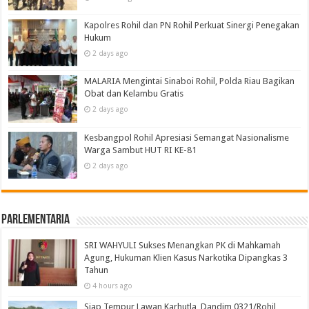
Kapolres Rohil dan PN Rohil Perkuat Sinergi Penegakan
Hukum
2 days ago
MALARIA Mengintai Sinaboi Rohil, Polda Riau Bagikan
Obat dan Kelambu Gratis
2 days ago
Kesbangpol Rohil Apresiasi Semangat Nasionalisme
Warga Sambut HUT RI KE-81
2 days ago
Parlementaria
SRI WAHYULI Sukses Menangkan PK di Mahkamah
Agung, Hukuman Klien Kasus Narkotika Dipangkas 3
Tahun
4 hours ago
Siap Tempur Lawan Karhutla, Dandim 0321/Rohil