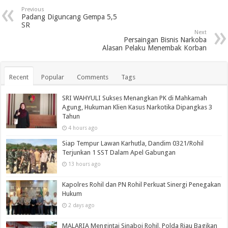
Previous
Padang Diguncang Gempa 5,5
SR
Next
Persaingan Bisnis Narkoba
Alasan Pelaku Menembak Korban
Recent
Popular
Comments
Tags
SRI WAHYULI Sukses Menangkan PK di Mahkamah
Agung, Hukuman Klien Kasus Narkotika Dipangkas 3
Tahun
4 hours ago
Siap Tempur Lawan Karhutla, Dandim 0321/Rohil
Terjunkan 1 SST Dalam Apel Gabungan
13 hours ago
Kapolres Rohil dan PN Rohil Perkuat Sinergi Penegakan
Hukum
2 days ago
MALARIA Mengintai Sinaboi Rohil, Polda Riau Bagikan