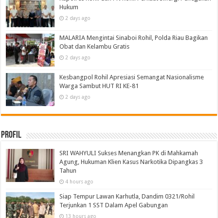
Hukum
2 days ago
MALARIA Mengintai Sinaboi Rohil, Polda Riau Bagikan
Obat dan Kelambu Gratis
2 days ago
Kesbangpol Rohil Apresiasi Semangat Nasionalisme
Warga Sambut HUT RI KE-81
2 days ago
Profil
SRI WAHYULI Sukses Menangkan PK di Mahkamah
Agung, Hukuman Klien Kasus Narkotika Dipangkas 3
Tahun
4 hours ago
Siap Tempur Lawan Karhutla, Dandim 0321/Rohil
Terjunkan 1 SST Dalam Apel Gabungan
13 hours ago