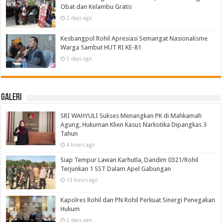
Obat dan Kelambu Gratis
2 days ago
Kesbangpol Rohil Apresiasi Semangat Nasionalisme
Warga Sambut HUT RI KE-81
2 days ago
Galeri
SRI WAHYULI Sukses Menangkan PK di Mahkamah
Agung, Hukuman Klien Kasus Narkotika Dipangkas 3
Tahun
4 hours ago
Siap Tempur Lawan Karhutla, Dandim 0321/Rohil
Terjunkan 1 SST Dalam Apel Gabungan
13 hours ago
Kapolres Rohil dan PN Rohil Perkuat Sinergi Penegakan
Hukum
2 days ago