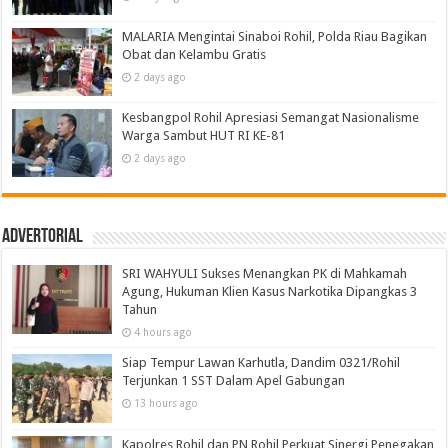
MALARIA Mengintai Sinaboi Rohil, Polda Riau Bagikan
Obat dan Kelambu Gratis
2 days ago
Kesbangpol Rohil Apresiasi Semangat Nasionalisme
Warga Sambut HUT RI KE-81
2 days ago
Advertorial
SRI WAHYULI Sukses Menangkan PK di Mahkamah
Agung, Hukuman Klien Kasus Narkotika Dipangkas 3
Tahun
4 hours ago
Siap Tempur Lawan Karhutla, Dandim 0321/Rohil
Terjunkan 1 SST Dalam Apel Gabungan
13 hours ago
Kapolres Rohil dan PN Rohil Perkuat Sinergi Penegakan