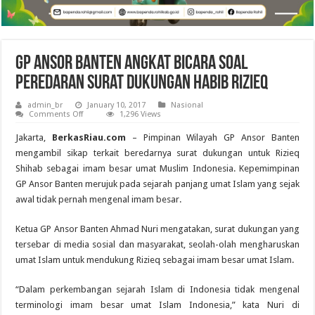
GP Ansor Banten Angkat Bicara Soal
Peredaran Surat Dukungan Habib Rizieq
admin_br
January 10, 2017
Nasional
on
Comments Off
1,296 Views
GP
Ansor
Jakarta,
BerkasRiau.com
– Pimpinan Wilayah GP Ansor Banten
Banten
Angkat
mengambil sikap terkait beredarnya surat dukungan untuk Rizieq
Bicara
Shihab sebagai imam besar umat Muslim Indonesia. Kepemimpinan
Soal
Peredaran
GP Ansor Banten merujuk pada sejarah panjang umat Islam yang sejak
Surat
Dukungan
awal tidak pernah mengenal imam besar.
Habib
Rizieq
Ketua GP Ansor Banten Ahmad Nuri mengatakan, surat dukungan yang
tersebar di media sosial dan masyarakat, seolah-olah mengharuskan
umat Islam untuk mendukung Rizieq sebagai imam besar umat Islam.
“Dalam perkembangan sejarah Islam di Indonesia tidak mengenal
terminologi imam besar umat Islam Indonesia,” kata Nuri di