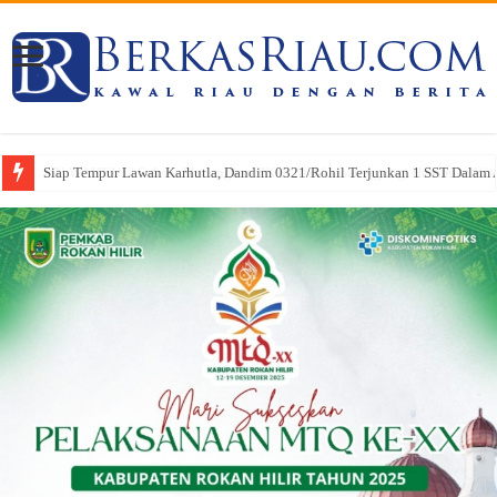
Siap Tempur Lawan Karhutla, Dandim 0321/Rohil Terjunkan 1 SST Dalam