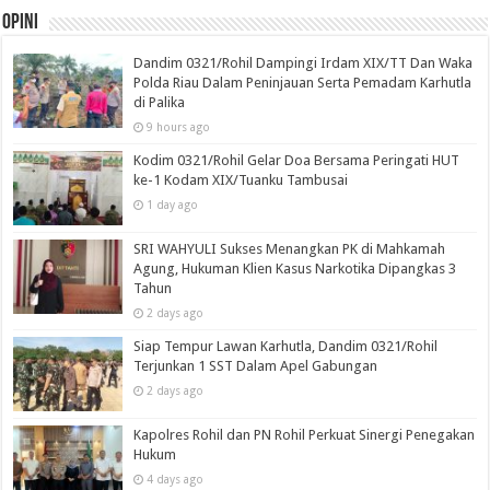
Opini
Dandim 0321/Rohil Dampingi Irdam XIX/TT Dan Waka
Polda Riau Dalam Peninjauan Serta Pemadam Karhutla
di Palika
9 hours ago
Kodim 0321/Rohil Gelar Doa Bersama Peringati HUT
ke-1 Kodam XIX/Tuanku Tambusai
1 day ago
SRI WAHYULI Sukses Menangkan PK di Mahkamah
Agung, Hukuman Klien Kasus Narkotika Dipangkas 3
Tahun
2 days ago
Siap Tempur Lawan Karhutla, Dandim 0321/Rohil
Terjunkan 1 SST Dalam Apel Gabungan
2 days ago
Kapolres Rohil dan PN Rohil Perkuat Sinergi Penegakan
Hukum
4 days ago