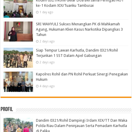
Kodim 0321/Rohil Gelar Doa Bersama Peringati HUT
ke-1 Kodam XIX/Tuanku Tambusai
1 day ago
SRI WAHYULI Sukses Menangkan PK di Mahkamah
Agung, Hukuman Klien Kasus Narkotika Dipangkas 3
Tahun
2 days ago
Siap Tempur Lawan Karhutla, Dandim 0321/Rohil
Terjunkan 1 SST Dalam Apel Gabungan
2 days ago
Kapolres Rohil dan PN Rohil Perkuat Sinergi Penegakan
Hukum
4 days ago
Profil
Dandim 0321/Rohil Dampingi Irdam XIX/TT Dan Waka
Polda Riau Dalam Peninjauan Serta Pemadam Karhutla
di Palika