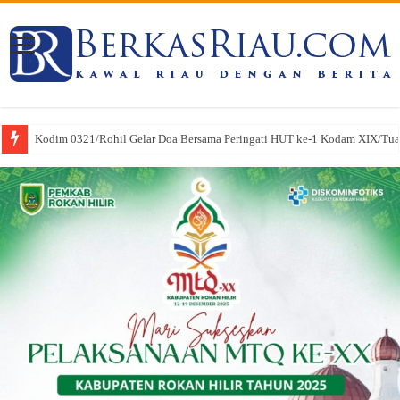
Kodim 0321/Rohil Gelar Doa Bersama Peringati HUT ke-1 Kodam XIX/Tu