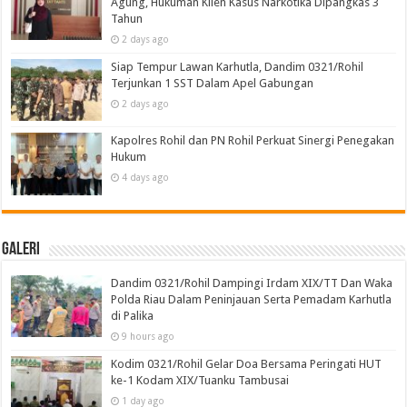
Agung, Hukuman Klien Kasus Narkotika Dipangkas 3
Tahun
2 days ago
Siap Tempur Lawan Karhutla, Dandim 0321/Rohil
Terjunkan 1 SST Dalam Apel Gabungan
2 days ago
Kapolres Rohil dan PN Rohil Perkuat Sinergi Penegakan
Hukum
4 days ago
Galeri
Dandim 0321/Rohil Dampingi Irdam XIX/TT Dan Waka
Polda Riau Dalam Peninjauan Serta Pemadam Karhutla
di Palika
9 hours ago
Kodim 0321/Rohil Gelar Doa Bersama Peringati HUT
ke-1 Kodam XIX/Tuanku Tambusai
1 day ago