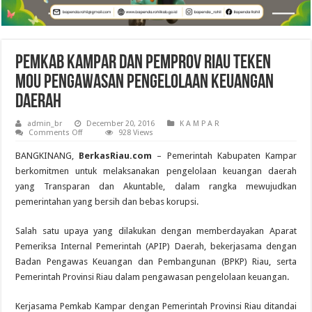
Pemkab Kampar dan Pemprov Riau Teken
MoU Pengawasan Pengelolaan Keuangan
Daerah
admin_br
December 20, 2016
K A M P A R
on
Comments Off
928 Views
Pemkab
Kampar
BANGKINANG,
BerkasRiau.com
– Pemerintah Kabupaten Kampar
dan
Pemprov
berkomitmen untuk melaksanakan pengelolaan keuangan daerah
Riau
yang Transparan dan Akuntable, dalam rangka mewujudkan
Teken
MoU
pemerintahan yang bersih dan bebas korupsi.
Pengawasan
Pengelolaan
Keuangan
Salah satu upaya yang dilakukan dengan memberdayakan Aparat
Daerah
Pemeriksa Internal Pemerintah (APIP) Daerah, bekerjasama dengan
Badan Pengawas Keuangan dan Pembangunan (BPKP) Riau, serta
Pemerintah Provinsi Riau dalam pengawasan pengelolaan keuangan.
Kerjasama Pemkab Kampar dengan Pemerintah Provinsi Riau ditandai