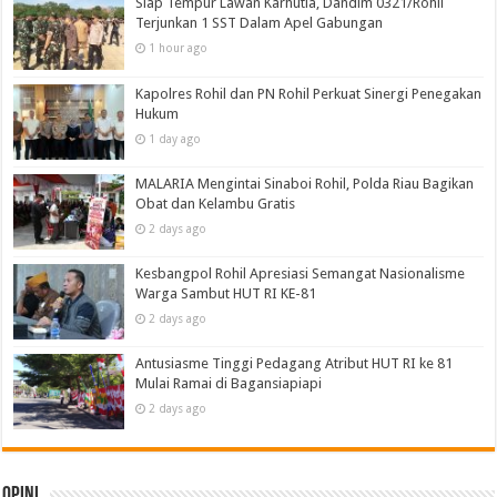
Siap Tempur Lawan Karhutla, Dandim 0321/Rohil
Terjunkan 1 SST Dalam Apel Gabungan
1 hour ago
Kapolres Rohil dan PN Rohil Perkuat Sinergi Penegakan
Hukum
1 day ago
MALARIA Mengintai Sinaboi Rohil, Polda Riau Bagikan
Obat dan Kelambu Gratis
2 days ago
Kesbangpol Rohil Apresiasi Semangat Nasionalisme
Warga Sambut HUT RI KE-81
2 days ago
Antusiasme Tinggi Pedagang Atribut HUT RI ke 81
Mulai Ramai di Bagansiapiapi
2 days ago
Opini