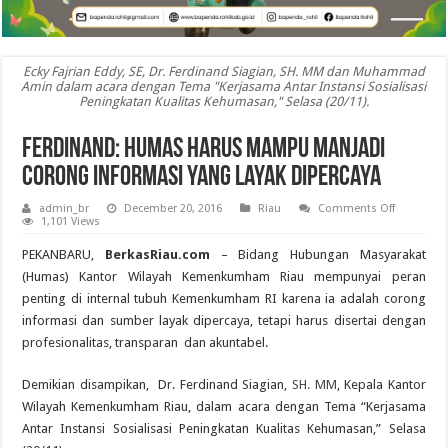
Ecky Fajrian Eddy, SE, Dr. Ferdinand Siagian, SH. MM dan Muhammad
Amin dalam acara dengan Tema "Kerjasama Antar Instansi Sosialisasi
Peningkatan Kualitas Kehumasan," Selasa (20/11).
Ferdinand: Humas Harus Mampu Manjadi
Corong Informasi Yang Layak Dipercaya
on
admin_br
December 20, 2016
Riau
Comments Off
Ferdinand
1,101 Views
Humas
Harus
PEKANBARU,
BerkasRiau.com
– Bidang Hubungan Masyarakat
Mampu
Manjadi
(Humas) Kantor Wilayah Kemenkumham Riau mempunyai peran
Corong
penting di internal tubuh Kemenkumham RI karena ia adalah corong
Informasi
Yang
informasi dan sumber layak dipercaya, tetapi harus disertai dengan
Layak
Dipercaya
profesionalitas, transparan dan akuntabel.
Demikian disampikan, Dr. Ferdinand Siagian,
SH. MM
, Kepala Kantor
Wilayah Kemenkumham Riau, dalam acara dengan Tema “Kerjasama
Antar Instansi Sosialisasi Peningkatan Kualitas Kehumasan,” Selasa