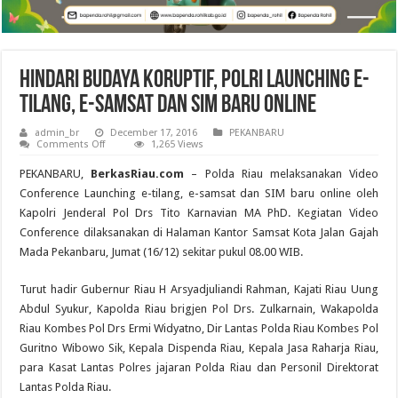
Hindari Budaya Koruptif, Polri Launching E-
Tilang, E-Samsat dan SIM Baru Online
admin_br
December 17, 2016
PEKANBARU
on
Comments Off
1,265 Views
Hindari
Budaya
PEKANBARU,
BerkasRiau.com
– Polda Riau melaksanakan Video
Koruptif,
Polri
Conference Launching e-tilang, e-samsat dan SIM baru online oleh
Launching
Kapolri Jenderal Pol Drs Tito Karnavian MA PhD. Kegiatan Video
E-
Tilang,
Conference dilaksanakan di Halaman Kantor Samsat Kota Jalan Gajah
E-
Samsat
Mada Pekanbaru, Jumat (16/12) sekitar pukul 08.00 WIB.
dan
SIM
Baru
Turut hadir Gubernur Riau H Arsyadjuliandi Rahman, Kajati Riau Uung
Online
Abdul Syukur, Kapolda Riau brigjen Pol Drs. Zulkarnain, Wakapolda
Riau Kombes Pol Drs Ermi Widyatno, Dir Lantas Polda Riau Kombes Pol
Guritno Wibowo Sik, Kepala Dispenda Riau, Kepala Jasa Raharja Riau,
para Kasat Lantas Polres jajaran Polda Riau dan Personil Direktorat
Lantas Polda Riau.