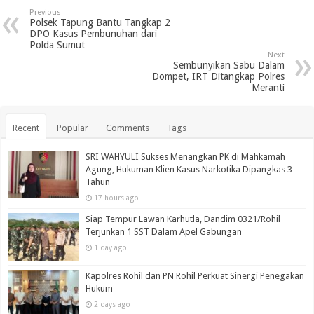
Previous
Polsek Tapung Bantu Tangkap 2
DPO Kasus Pembunuhan dari
Polda Sumut
Next
Sembunyikan Sabu Dalam
Dompet, IRT Ditangkap Polres
Meranti
Recent
Popular
Comments
Tags
SRI WAHYULI Sukses Menangkan PK di Mahkamah
Agung, Hukuman Klien Kasus Narkotika Dipangkas 3
Tahun
17 hours ago
Siap Tempur Lawan Karhutla, Dandim 0321/Rohil
Terjunkan 1 SST Dalam Apel Gabungan
1 day ago
Kapolres Rohil dan PN Rohil Perkuat Sinergi Penegakan
Hukum
2 days ago