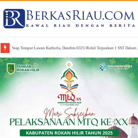
Siap Tempur Lawan Karhutla, Dandim 0321/Rohil Terjunkan 1 SST Dalam