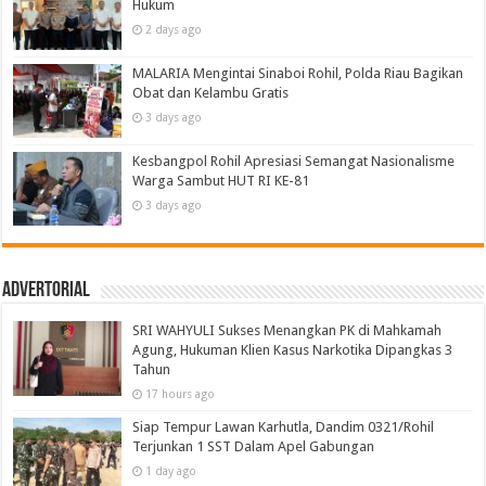
Hukum
2 days ago
MALARIA Mengintai Sinaboi Rohil, Polda Riau Bagikan
Obat dan Kelambu Gratis
3 days ago
Kesbangpol Rohil Apresiasi Semangat Nasionalisme
Warga Sambut HUT RI KE-81
3 days ago
Advertorial
SRI WAHYULI Sukses Menangkan PK di Mahkamah
Agung, Hukuman Klien Kasus Narkotika Dipangkas 3
Tahun
17 hours ago
Siap Tempur Lawan Karhutla, Dandim 0321/Rohil
Terjunkan 1 SST Dalam Apel Gabungan
1 day ago